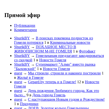
Прямой эфир
Публикации
Комментарии
ShurikBY
→
В поисках покемона подросток из
Гомеля потерялся
1
в
Криминальные новости
ShurikBY
→
ПОХАБНОЕ МЕСТО В
ЖИВОПИСНОМ М-НЕ ГОМЕЛЯ
1
в
Фотофакт
ShurikBY
→
Гомельчанам предлагают закодироваться
со скидкой
1
в
Новости Гомеля
ShurikBY
→
Супермаркет "Алми" вместо рынка
"Быховский"
1
в
Новости Гомеля
guest
→
Мы строили, строили и наконец построили
1
в
Жильё в Гомеле
guest
→
Gepard.by теперь и в Гомеле!
12
в
Новости
Гомеля
guest
→
День рождения Любимого города. Как это
было...
9
в
День города Гомель
guest
→
С наступающим Новым годом и Рождеством!
1
в
Праздники
guest
→
ЛОЕВ. Золотое кольцо Гомельщины.