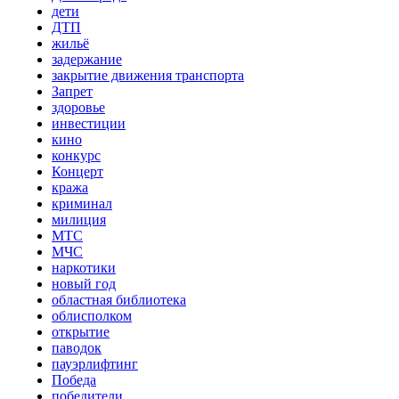
дети
ДТП
жильё
задержание
закрытие движения транспорта
Запрет
здоровье
инвестиции
кино
конкурс
Концерт
кража
криминал
милиция
МТС
МЧС
наркотики
новый год
областная библиотека
облисполком
открытие
паводок
пауэрлифтинг
Победа
победители