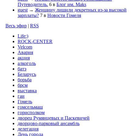
Путеводитель.
6
в
Блог им. Maks
guest
→
Женщину лишили декретных из-за высокой
зарплаты?
7
в
Новости Гомеля
Весь эфир
|
RSS
Life:)
ROCK-CENTER
Velcom
Авария
акция
алкоголь
батэ
Беларусь
борьба
брсм
выставка
гаи
Гомель
гомсельмаш
горисполком
дворец Румянцевых и Паскевичей
дворцово-парковый ансамбль
делегация
День города