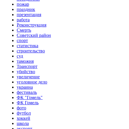
пожар
праздник
презентация
работа
Реконструкция
Смерть
Советский район
спорт
статистика
строительство
суд
таможня
Транспорт
убийство
увеличение
уголовное дело
украина
фестиваль
ФК "Гомель"
ФК Гомель
фото
футбол
хоккей
школа
экспорт