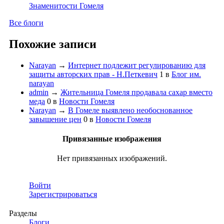
Знаменитости Гомеля
Все блоги
Похожие записи
Narayan
→
Интернет подлежит регулированию для
защиты авторских прав - Н.Петкевич
1
в
Блог им.
narayan
admin
→
Жительница Гомеля продавала сахар вместо
меда
0
в
Новости Гомеля
Narayan
→
В Гомеле выявлено необоснованное
завышение цен
0
в
Новости Гомеля
Привязанные изображения
Нет привязанных изображений.
Войти
Зарегистрироваться
Разделы
Блоги