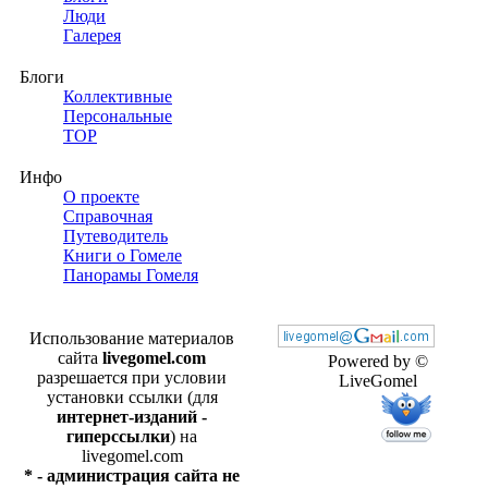
Люди
Галерея
Блоги
Коллективные
Персональные
TOP
Инфо
О проекте
Справочная
Путеводитель
Книги о Гомеле
Панорамы Гомеля
Использование материалов
сайта
livegomel.com
Powered by ©
разрешается при условии
LiveGomel
установки ссылки (для
интернет-изданий -
гиперссылки
) на
livegomel.com
* - администрация сайта не