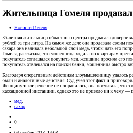
Жительница Гомеля продавала
Новости Гомеля
35-летняя жительница областного центра предлагала доверчив
рублей за три литра. На самом же деле она продавала своим пок
сахара она наливала небольшой слой меда, чтобы дать его по
Гомеля, рассказала, что мошенница ходила по квартирам прест
покупатель соглашался покупать мед, женщина просила его поис
покупатель отвлекался на поиски банки, мошенница быстро за
Благодаря оперативным действиям злоумышленницу удалось разо
были и аналогичные действия. Суд учел этот факт и приговор
Женщину такое решение не понравилось, она посчитала, что за
кассационной инстанции, однако это не привело ни к чему — 
мед
,
сахар
0
04 ноября 2013, 14:08