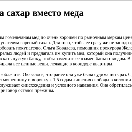
 сахар вместо меда
ым гомельчанам мед по очень хорошей по рыночным меркам цене
упателям вареный сахар. Для того, чтобы ее сразу же не заподоз
пробовать покупателю. Ольга Ковалева, помощник прокурора Же
арелых людей и предлагала им купить мед, который она получили
кать пустую банку, чтобы заменить ее взамен банки с медом. В 
бирала все ценные вещи, лежащие в коридоре квартиры.
блачить. Оказалось, что ранее она уже была судима пять раз. 
ил мошенницу и воровку к 1,5 годам лишения свободы в колонии
служивает снисхождения и условного наказания. Она обратилась 
приговор остался прежним.