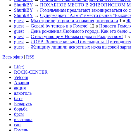
ShurikBY
→
ПОХАБНОЕ МЕСТО В ЖИВОПИСНОМ М
ShurikBY
→
Гомельчанам предлагают закодироваться со 
ShurikBY
→
Супермаркет "Алми" вместо рынка "Быховс
guest
→
Мы строили, строили и наконец построили
1
в
Жи
guest
→
Gepard.by теперь и в Гомеле!
12
в
Новости Гомел
guest
→
День рождения Любимого города. Как это было...
guest
→
С наступающим Новым годом и Рождеством!
1
в
guest
→
ЛОЕВ. Золотое кольцо Гомельщины. Путеводител
guest
→
Женщину лишили декретных из-за высокой зарп
Весь эфир
|
RSS
Life:)
ROCK-CENTER
Velcom
Авария
акция
алкоголь
батэ
Беларусь
борьба
брсм
выставка
гаи
Гомель