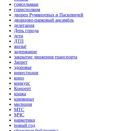
гомсельмаш
горисполком
дворец Румянцевых и Паскевичей
дворцово-парковый ансамбль
делегация
День города
дети
ДТП
жильё
задержание
закрытие движения транспорта
Запрет
здоровье
инвестиции
кино
конкурс
Концерт
кража
криминал
милиция
МТС
МЧС
наркотики
новый год
областная библиотека