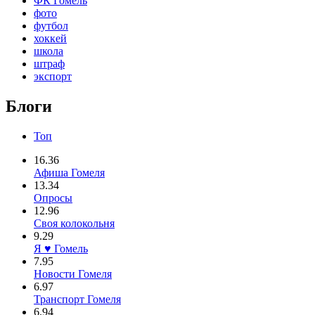
ФК Гомель
фото
футбол
хоккей
школа
штраф
экспорт
Блоги
Топ
16.36
Афиша Гомеля
13.34
Опросы
12.96
Своя колокольня
9.29
Я ♥ Гомель
7.95
Новости Гомеля
6.97
Транспорт Гомеля
6.94