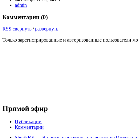
admin
Комментарии (
0
)
RSS
свернуть
/
развернуть
Только зарегистрированные и авторизованные пользователи мо
Прямой эфир
Публикации
Комментарии
ShurikBY
→
В поисках покемона подросток из Гомеля по