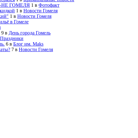
-НЕ ГОМЕЛЯ
1
в
Фотофакт
скидкой
1
в
Новости Гомеля
кий"
1
в
Новости Гомеля
льё в Гомеле
я
9
в
День города Гомель
Праздники
ь.
6
в
Блог им. Maks
латы?
7
в
Новости Гомеля