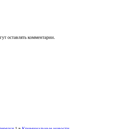
гут оставлять комментарии.
терялся
1
в
Криминальные новости