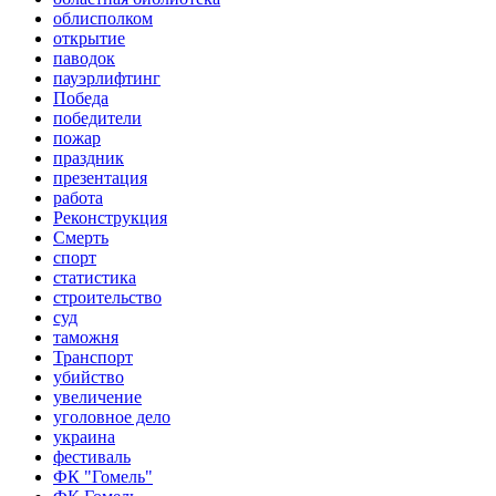
облисполком
открытие
паводок
пауэрлифтинг
Победа
победители
пожар
праздник
презентация
работа
Реконструкция
Смерть
спорт
статистика
строительство
суд
таможня
Транспорт
убийство
увеличение
уголовное дело
украина
фестиваль
ФК "Гомель"