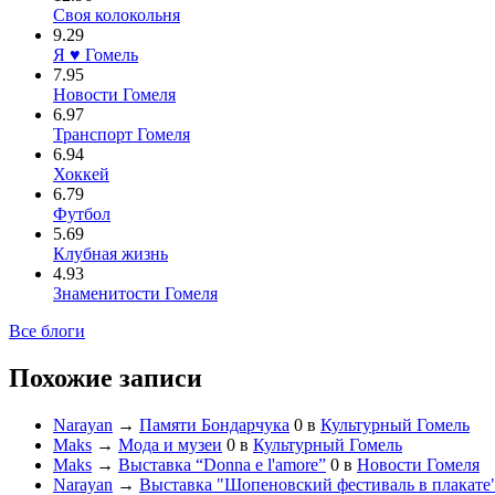
Своя колокольня
9.29
Я ♥ Гомель
7.95
Новости Гомеля
6.97
Транспорт Гомеля
6.94
Хоккей
6.79
Футбол
5.69
Клубная жизнь
4.93
Знаменитости Гомеля
Все блоги
Похожие записи
Narayan
→
Памяти Бондарчука
0
в
Культурный Гомель
Maks
→
Мода и музеи
0
в
Культурный Гомель
Maks
→
Выставка “Donna e l'amore”
0
в
Новости Гомеля
Narayan
→
Выставка "Шопеновский фестиваль в плакате" 