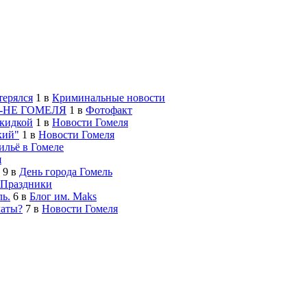
терялся
1
в
Криминальные новости
-НЕ ГОМЕЛЯ
1
в
Фотофакт
скидкой
1
в
Новости Гомеля
кий"
1
в
Новости Гомеля
льё в Гомеле
я
9
в
День города Гомель
Праздники
ь.
6
в
Блог им. Maks
латы?
7
в
Новости Гомеля