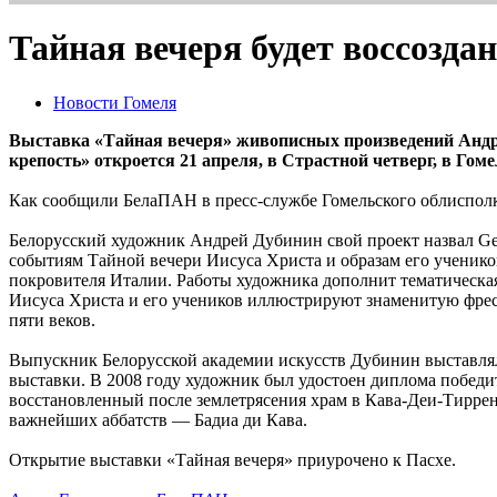
Тайная вечеря будет воссозда
Новости Гомеля
Выставка «Тайная вечеря» живописных произведений Андре
крепость» откроется 21 апреля, в Страстной четверг, в Го
Как сообщили БелаПАН в пресс-службе Гомельского облисполк
Белорусский художник Андрей Дубинин свой проект назвал Geis
событиям Тайной вечери Иисуса Христа и образам его учеников
покровителя Италии. Работы художника дополнит тематическая
Иисуса Христа и его учеников иллюстрируют знаменитую фрес
пяти веков.
Выпускник Белорусской академии искусств Дубинин выставлялс
выставки. В 2008 году художник был удостоен диплома побед
восстановленный после землетрясения храм в Кава-Деи-Тирре
важнейших аббатств — Бадиа ди Кава.
Открытие выставки «Тайная вечеря» приурочено к Пасхе.