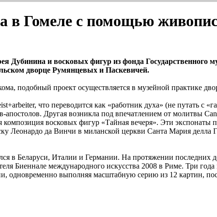
на в Гомеле с помощью живопи
я Дубинина и восковых фигур из фонда Государственного м
мельском дворце Румянцевых и Паскевичей.
ома, подобный проект осуществляется в музейной практике дво
t+arbeiter, что переводится как «работник духа» (не путать с «
-апостолов. Другая возникла под впечатлением от молитвы Canti
 композиция восковых фигур «Тайная вечеря». Эти экспонаты п
ку Леонардо да Винчи в миланской церкви Санта Мария делла 
я в Беларуси, Италии и Германии. На протяжении последних дес
ителя Биеннале международного искусства 2008 в Риме. Три го
ни, одновременно выполняя масштабную серию из 12 картин, по