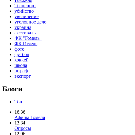
таможня
Транспорт
убийство
увеличение
уголовное дело
украина
фестиваль
ФК "Гомель"
ФК Гомель
фото
футбол
хоккей
школа
штраф
экспорт
Блоги
Топ
16.36
Афиша Гомеля
13.34
Опросы
12.96