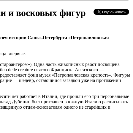
си и восковых фигур
узея истории Санкт-Петербурга «Петропавловская
рца впервые.
гастарбайтером»). Одна часть живописных работ посвящена
co delle creature святого Франциска Ассизского —
редоставляет фонд музея «Петропавловская крепость». Фигуры
Грацие — шедевр, остающийся загадкой уже на протяжении
яти лет работает в Италии, где прошли его три персональные
да назад Дубинин был приглашен в южную Италию расписывать
священную отцам-основателям одного из старейших и