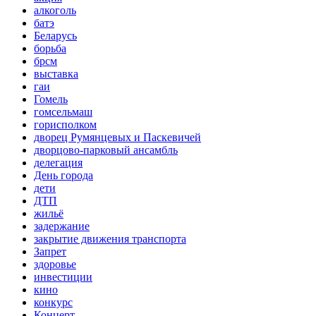
алкоголь
батэ
Беларусь
борьба
брсм
выставка
гаи
Гомель
гомсельмаш
горисполком
дворец Румянцевых и Паскевичей
дворцово-парковый ансамбль
делегация
День города
дети
ДТП
жильё
задержание
закрытие движения транспорта
Запрет
здоровье
инвестиции
кино
конкурс
Концерт