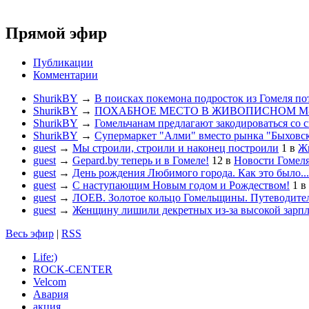
Прямой эфир
Публикации
Комментарии
ShurikBY
→
В поисках покемона подросток из Гомеля по
ShurikBY
→
ПОХАБНОЕ МЕСТО В ЖИВОПИСНОМ М
ShurikBY
→
Гомельчанам предлагают закодироваться со 
ShurikBY
→
Супермаркет "Алми" вместо рынка "Быховс
guest
→
Мы строили, строили и наконец построили
1
в
Жи
guest
→
Gepard.by теперь и в Гомеле!
12
в
Новости Гомел
guest
→
День рождения Любимого города. Как это было...
guest
→
С наступающим Новым годом и Рождеством!
1
в
guest
→
ЛОЕВ. Золотое кольцо Гомельщины. Путеводител
guest
→
Женщину лишили декретных из-за высокой зарп
Весь эфир
|
RSS
Life:)
ROCK-CENTER
Velcom
Авария
акция