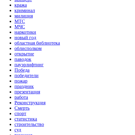
кража
криминал
милиция
МТС
МЧС
наркотики
новый год
областная библиотека
облисполком
открытие
паводок
пауэрлифтинг
Победа
победители
пожар
праздник
презентация
работа
Реконструкция
Смерть
спорт
статистика
строительство
суд