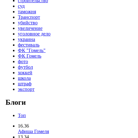
строительство
суд
таможня
Транспорт
убийство
увеличение
уголовное дело
украина
фестиваль
ФК "Гомель"
ФК Гомель
фото
футбол
хоккей
школа
штраф
экспорт
Блоги
Топ
16.36
Афиша Гомеля
13.34