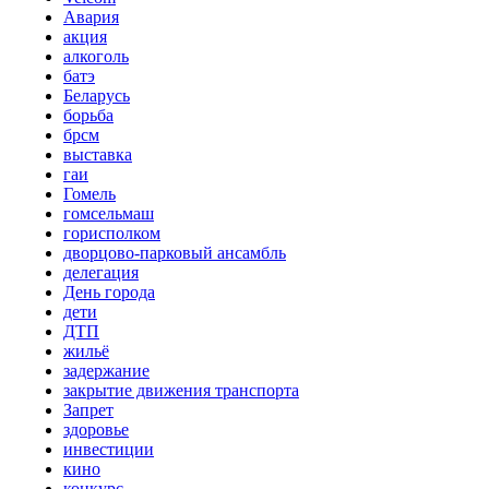
Авария
акция
алкоголь
батэ
Беларусь
борьба
брсм
выставка
гаи
Гомель
гомсельмаш
горисполком
дворцово-парковый ансамбль
делегация
День города
дети
ДТП
жильё
задержание
закрытие движения транспорта
Запрет
здоровье
инвестиции
кино
конкурс