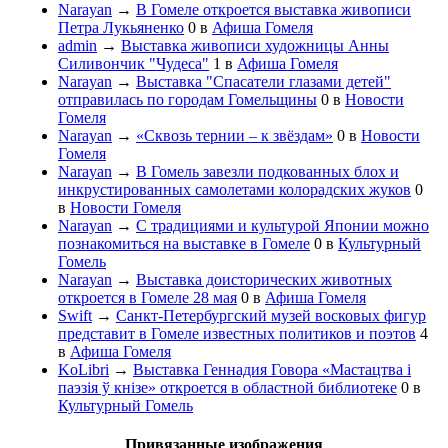
Narayan
→
В Гомеле откроется выставка живописи
Петра Лукьяненко
0
в
Афиша Гомеля
admin
→
Выставка живописи художницы Анны
Силивончик "Чудеса"
1
в
Афиша Гомеля
Narayan
→
Выставка "Спасатели глазами детей"
отправилась по городам Гомельщины
0
в
Новости
Гомеля
Narayan
→
«Сквозь тернии – к звёздам»
0
в
Новости
Гомеля
Narayan
→
В Гомель завезли подкованных блох и
инкрустированных самолетами колорадских жуков
0
в
Новости Гомеля
Narayan
→
С традициями и культурой Японии можно
познакомиться на выставке в Гомеле
0
в
Культурный
Гомель
Narayan
→
Выставка доисторических животных
откроется в Гомеле 28 мая
0
в
Афиша Гомеля
Swift
→
Санкт-Петербургский музей восковых фигур
представит в Гомеле известных политиков и поэтов
4
в
Афиша Гомеля
KoLibri
→
Выставка Геннадия Говора «Мастацтва і
паэзія ў кнізе» откроется в областной библиотеке
0
в
Культурный Гомель
Привязанные изображения