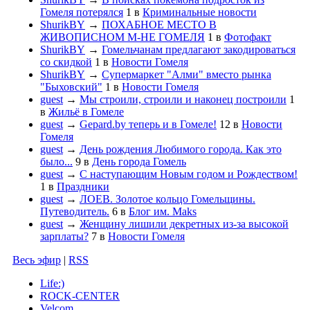
Гомеля потерялся
1
в
Криминальные новости
ShurikBY
→
ПОХАБНОЕ МЕСТО В
ЖИВОПИСНОМ М-НЕ ГОМЕЛЯ
1
в
Фотофакт
ShurikBY
→
Гомельчанам предлагают закодироваться
со скидкой
1
в
Новости Гомеля
ShurikBY
→
Супермаркет "Алми" вместо рынка
"Быховский"
1
в
Новости Гомеля
guest
→
Мы строили, строили и наконец построили
1
в
Жильё в Гомеле
guest
→
Gepard.by теперь и в Гомеле!
12
в
Новости
Гомеля
guest
→
День рождения Любимого города. Как это
было...
9
в
День города Гомель
guest
→
С наступающим Новым годом и Рождеством!
1
в
Праздники
guest
→
ЛОЕВ. Золотое кольцо Гомельщины.
Путеводитель.
6
в
Блог им. Maks
guest
→
Женщину лишили декретных из-за высокой
зарплаты?
7
в
Новости Гомеля
Весь эфир
|
RSS
Life:)
ROCK-CENTER
Velcom