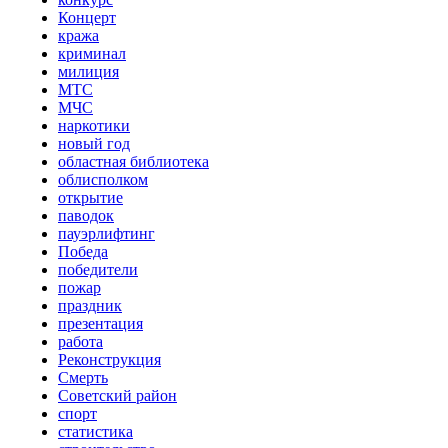
Концерт
кража
криминал
милиция
МТС
МЧС
наркотики
новый год
областная библиотека
облисполком
открытие
паводок
пауэрлифтинг
Победа
победители
пожар
праздник
презентация
работа
Реконструкция
Смерть
Советский район
спорт
статистика