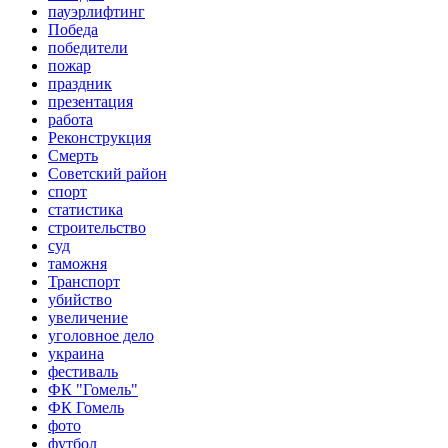
пауэрлифтинг
Победа
победители
пожар
праздник
презентация
работа
Реконструкция
Смерть
Советский район
спорт
статистика
строительство
суд
таможня
Транспорт
убийство
увеличение
уголовное дело
украина
фестиваль
ФК "Гомель"
ФК Гомель
фото
футбол