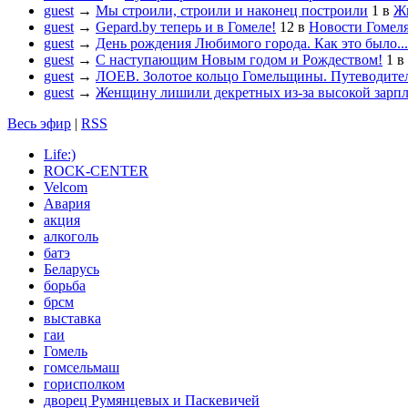
guest
→
Мы строили, строили и наконец построили
1
в
Жи
guest
→
Gepard.by теперь и в Гомеле!
12
в
Новости Гомел
guest
→
День рождения Любимого города. Как это было...
guest
→
С наступающим Новым годом и Рождеством!
1
в
guest
→
ЛОЕВ. Золотое кольцо Гомельщины. Путеводител
guest
→
Женщину лишили декретных из-за высокой зарп
Весь эфир
|
RSS
Life:)
ROCK-CENTER
Velcom
Авария
акция
алкоголь
батэ
Беларусь
борьба
брсм
выставка
гаи
Гомель
гомсельмаш
горисполком
дворец Румянцевых и Паскевичей