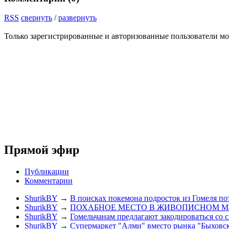
RSS
свернуть
/
развернуть
Только зарегистрированные и авторизованные пользователи мо
Прямой эфир
Публикации
Комментарии
ShurikBY
→
В поисках покемона подросток из Гомеля по
ShurikBY
→
ПОХАБНОЕ МЕСТО В ЖИВОПИСНОМ М
ShurikBY
→
Гомельчанам предлагают закодироваться со 
ShurikBY
→
Супермаркет "Алми" вместо рынка "Быховс