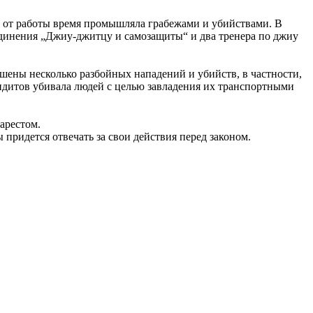
ое от работы время промышляла грабежами и убийствами. В
единения „Джиу-джитцу и самозащиты“ и два тренера по джиу
ершены несколько разбойных нападений и убийств, в частности,
ндитов убивала людей с целью завладения их транспортными
арестом.
придется отвечать за свои действия перед законом.