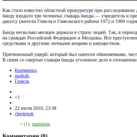
Как стало известно областной прокуратуре при расследовании 
банду входило три человека: главарь банды — учредитель и п
джитсу (жители Гомеля и Гомельского района 1972 и 1969 годо
Банда несколько месяцев держала в страхе людей. Так, в перио
на граждан Российской Федерации и Молдовы. Все преступлен
средствами и другими личными вещами и имуществом.
Причиненный ущерб, который был нанесен обвиняемыми, части
В связи со смертью главаря банды уголовное дело в отношении
Криминал
,
разбой
,
Гомель
+1
22 июля 2010, 23:38
chertenok
+ (1):
mandarin
Комментарии (
0
)