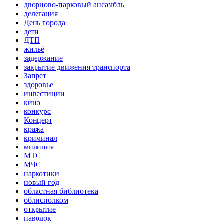
дворцово-парковый ансамбль
делегация
День города
дети
ДТП
жильё
задержание
закрытие движения транспорта
Запрет
здоровье
инвестиции
кино
конкурс
Концерт
кража
криминал
милиция
МТС
МЧС
наркотики
новый год
областная библиотека
облисполком
открытие
паводок