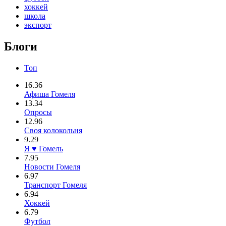
хоккей
школа
экспорт
Блоги
Топ
16.36
Афиша Гомеля
13.34
Опросы
12.96
Своя колокольня
9.29
Я ♥ Гомель
7.95
Новости Гомеля
6.97
Транспорт Гомеля
6.94
Хоккей
6.79
Футбол