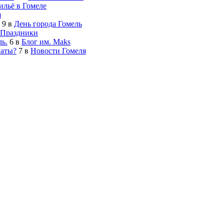
льё в Гомеле
я
9
в
День города Гомель
Праздники
ь.
6
в
Блог им. Maks
латы?
7
в
Новости Гомеля