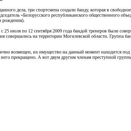
данного дела, три спортсмена создали банду, которая в свободн
редседатель «Белорусского республиканского общественного объ
в рождения).
д с 25 июля по 12 сентября 2009 года бандой тренеров были сов
ия совершались на территории Могилевской области. Группа ба
чно возмещен, их имущество на данный момент находится под 
 него прекращено. А вот двум другим членам преступной группы 