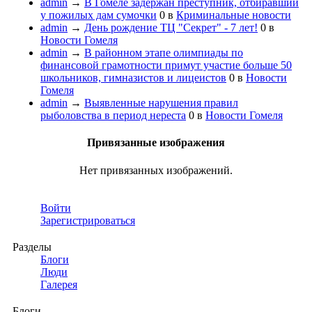
admin
→
В Гомеле задержан преступник, отбиравший
у пожилых дам сумочки
0
в
Криминальные новости
admin
→
День рождение ТЦ "Секрет" - 7 лет!
0
в
Новости Гомеля
admin
→
В районном этапе олимпиады по
финансовой грамотности примут участие больше 50
школьников, гимназистов и лицеистов
0
в
Новости
Гомеля
admin
→
Выявленные нарушения правил
рыболовства в период нереста
0
в
Новости Гомеля
Привязанные изображения
Нет привязанных изображений.
Войти
Зарегистрироваться
Разделы
Блоги
Люди
Галерея
Блоги