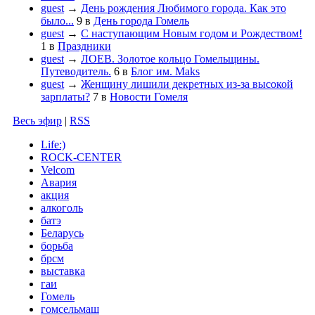
guest
→
День рождения Любимого города. Как это
было...
9
в
День города Гомель
guest
→
С наступающим Новым годом и Рождеством!
1
в
Праздники
guest
→
ЛОЕВ. Золотое кольцо Гомельщины.
Путеводитель.
6
в
Блог им. Maks
guest
→
Женщину лишили декретных из-за высокой
зарплаты?
7
в
Новости Гомеля
Весь эфир
|
RSS
Life:)
ROCK-CENTER
Velcom
Авария
акция
алкоголь
батэ
Беларусь
борьба
брсм
выставка
гаи
Гомель
гомсельмаш