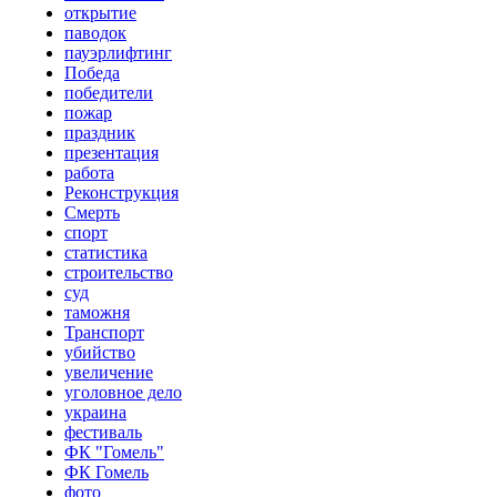
открытие
паводок
пауэрлифтинг
Победа
победители
пожар
праздник
презентация
работа
Реконструкция
Смерть
спорт
статистика
строительство
суд
таможня
Транспорт
убийство
увеличение
уголовное дело
украина
фестиваль
ФК "Гомель"
ФК Гомель
фото