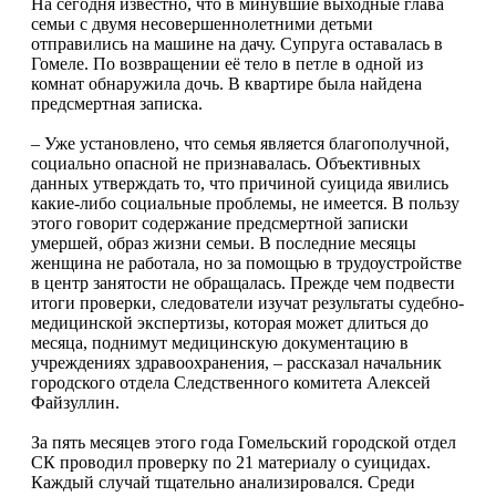
На сегодня известно, что в минувшие выходные глава
семьи с двумя несовершеннолетними детьми
отправились на машине на дачу. Супруга оставалась в
Гомеле. По возвращении её тело в петле в одной из
комнат обнаружила дочь. В квартире была найдена
предсмертная записка.
– Уже установлено, что семья является благополучной,
социально опасной не признавалась. Объективных
данных утверждать то, что причиной суицида явились
какие-либо социальные проблемы, не имеется. В пользу
этого говорит содержание предсмертной записки
умершей, образ жизни семьи. В последние месяцы
женщина не работала, но за помощью в трудоустройстве
в центр занятости не обращалась. Прежде чем подвести
итоги проверки, следователи изучат результаты судебно-
медицинской экспертизы, которая может длиться до
месяца, поднимут медицинскую документацию в
учреждениях здравоохранения, – рассказал начальник
городского отдела Следственного комитета Алексей
Файзуллин.
За пять месяцев этого года Гомельский городской отдел
СК проводил проверку по 21 материалу о суицидах.
Каждый случай тщательно анализировался. Среди