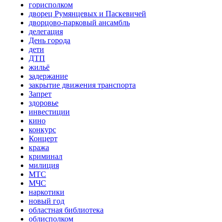
горисполком
дворец Румянцевых и Паскевичей
дворцово-парковый ансамбль
делегация
День города
дети
ДТП
жильё
задержание
закрытие движения транспорта
Запрет
здоровье
инвестиции
кино
конкурс
Концерт
кража
криминал
милиция
МТС
МЧС
наркотики
новый год
областная библиотека
облисполком