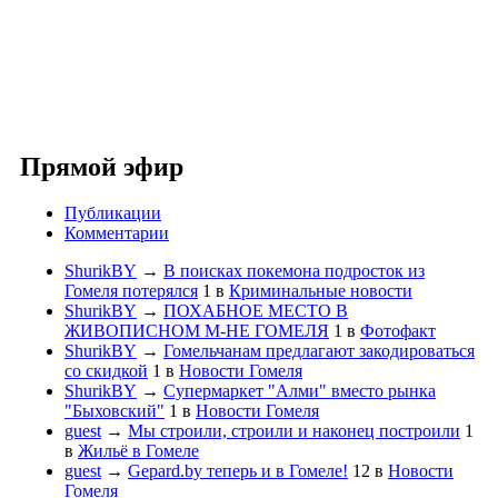
Прямой эфир
Публикации
Комментарии
ShurikBY
→
В поисках покемона подросток из
Гомеля потерялся
1
в
Криминальные новости
ShurikBY
→
ПОХАБНОЕ МЕСТО В
ЖИВОПИСНОМ М-НЕ ГОМЕЛЯ
1
в
Фотофакт
ShurikBY
→
Гомельчанам предлагают закодироваться
со скидкой
1
в
Новости Гомеля
ShurikBY
→
Супермаркет "Алми" вместо рынка
"Быховский"
1
в
Новости Гомеля
guest
→
Мы строили, строили и наконец построили
1
в
Жильё в Гомеле
guest
→
Gepard.by теперь и в Гомеле!
12
в
Новости
Гомеля