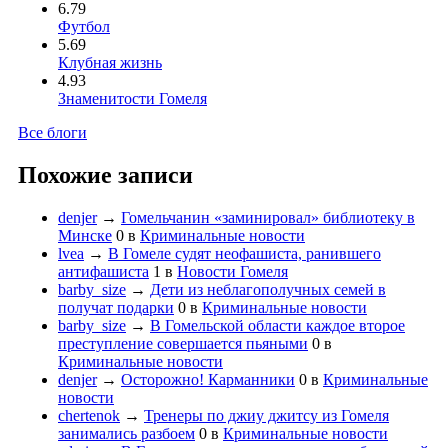
6.79
Футбол
5.69
Клубная жизнь
4.93
Знаменитости Гомеля
Все блоги
Похожие записи
denjer
→
Гомельчанин «заминировал» библиотеку в
Минске
0
в
Криминальные новости
lvea
→
В Гомеле судят неофашиста, ранившего
антифашиста
1
в
Новости Гомеля
barby_size
→
Дети из неблагополучных семей в
получат подарки
0
в
Криминальные новости
barby_size
→
В Гомельской области каждое второе
преступление совершается пьяными
0
в
Криминальные новости
denjer
→
Осторожно! Карманники
0
в
Криминальные
новости
chertenok
→
Тренеры по джиу джитсу из Гомеля
занимались разбоем
0
в
Криминальные новости