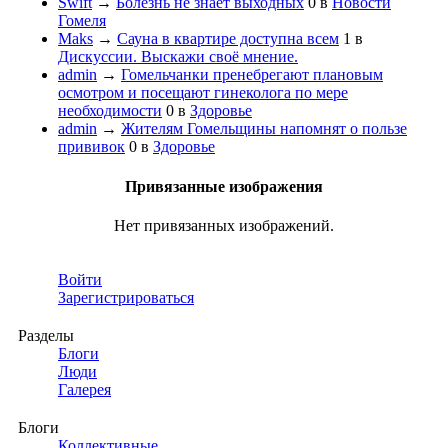
Swift
→
Болезнь не знает выходных
0
в
Новости
Гомеля
Maks
→
Сауна в квартире доступна всем
1
в
Дискуссии. Выскажи своё мнение.
admin
→
Гомельчанки пренебрегают плановым
осмотром и посещают гинеколога по мере
необходимости
0
в
Здоровье
admin
→
Жителям Гомельщины напомнят о пользе
прививок
0
в
Здоровье
Привязанные изображения
Нет привязанных изображений.
Войти
Зарегистрироваться
Разделы
Блоги
Люди
Галерея
Блоги
Коллективные