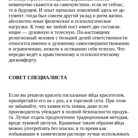
неминуемо скажется на самочувствии, если не сейчас,
то в будущем. И опыт прошлых поколений здесь не ар­
гумент: тогда был совсем дру­гой уклад и ритм жизни,
абсо­лютно иные физические и психо­логические
нагрузки. К тому же любой пост имеет две составля­
ющие — духовную и телесную. По-настоящему
религиозный че­ловек с большей долей ответ­ственности
относится именно к духовному самосовершенствова­нию
и ограничению, нежели к ис­тязанию себя телесно. Что
нередко ведёт к нравственному и психоло­гическому
дискомфорту.
СОВЕТ СПЕЦИАЛИСТА
Если вы решили красить пас­хальные яйца красителем,
при­обретайте его не с рук, а в торго­вой сети. При этом
не забывай­те, что химия есть химия, даже если
производитель убеждает в полной безопасности продук­
та. Лучше отдать предпочтение традиционным методам,
вроде луковой шелухи. Крашеные та­ким образом яйца
можно употре­блять без опаски, в то время как
побывавшие в химическом рас­творе лучше использовать