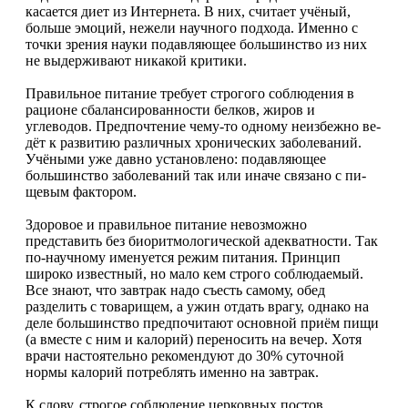
касается диет из Интернета. В них, считает учё­ный,
больше эмоций, нежели на­учного подхода. Именно с
точки зрения науки подавляющее боль­шинство из них
не выдерживают никакой критики.
Правильное питание требует строгого соблюдения в
рационе сбалансированности белков, жи­ров и
углеводов. Предпочтение чему-то одному неизбежно ве­
дёт к развитию различных хро­нических заболеваний.
Учёны­ми уже давно установлено: пода­вляющее
большинство заболева­ний так или иначе связано с пи­
щевым фактором.
Здоровое и правильное пита­ние невозможно
представить без биоритмологической адекват­ности. Так
по-научному имену­ется режим питания. Принцип
широко известный, но мало кем строго соблюдаемый.
Все зна­ют, что завтрак надо съесть са­мому, обед
разделить с товари­щем, а ужин отдать врагу, одна­ко на
деле большинство предпо­читают основной приём пищи
(а вместе с ним и калорий) пере­носить на вечер. Хотя
врачи на­стоятельно рекомендуют до 30% суточной
нормы калорий потре­блять именно на завтрак.
К слову, строгое соблюдение церковных постов