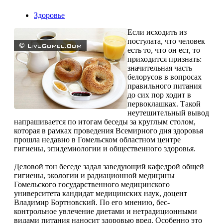
Здоровье
Если исходить из
постулата, что человек
есть то, что он ест, то
приходится признать:
значи­тельная часть
белорусов в во­просах
правильного питания
до сих пор ходит в
первоклашках. Такой
неутешительный вывод
напрашивается по итогам бесе­ды за круглым столом,
которая в рамках проведения Всемирно­го дня здоровья
прошла недавно в Гомельском областном центре
гигиены, эпидемиологии и обще­ственного здоровья.
Деловой тон беседе задал за­ведующий кафедрой общей
ги­гиены, экологии и радиацион­ной медицины
Гомельского го­сударственного медицинского
университета кандидат медицин­ских наук, доцент
Владимир Бор­тновский. По его мнению, бес­
контрольное увлечение диетами и нетрадиционными
видами пи­тания наносит здоровью вред. Особенно это