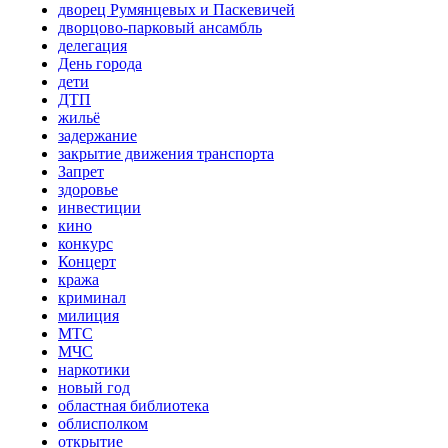
дворец Румянцевых и Паскевичей
дворцово-парковый ансамбль
делегация
День города
дети
ДТП
жильё
задержание
закрытие движения транспорта
Запрет
здоровье
инвестиции
кино
конкурс
Концерт
кража
криминал
милиция
МТС
МЧС
наркотики
новый год
областная библиотека
облисполком
открытие