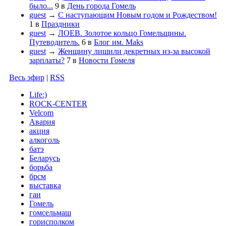
было...
9
в
День города Гомель
guest
→
С наступающим Новым годом и Рождеством!
1
в
Праздники
guest
→
ЛОЕВ. Золотое кольцо Гомельщины.
Путеводитель.
6
в
Блог им. Maks
guest
→
Женщину лишили декретных из-за высокой
зарплаты?
7
в
Новости Гомеля
Весь эфир
|
RSS
Life:)
ROCK-CENTER
Velcom
Авария
акция
алкоголь
батэ
Беларусь
борьба
брсм
выставка
гаи
Гомель
гомсельмаш
горисполком