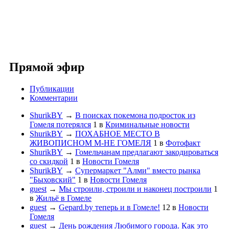
Прямой эфир
Публикации
Комментарии
ShurikBY
→
В поисках покемона подросток из
Гомеля потерялся
1
в
Криминальные новости
ShurikBY
→
ПОХАБНОЕ МЕСТО В
ЖИВОПИСНОМ М-НЕ ГОМЕЛЯ
1
в
Фотофакт
ShurikBY
→
Гомельчанам предлагают закодироваться
со скидкой
1
в
Новости Гомеля
ShurikBY
→
Супермаркет "Алми" вместо рынка
"Быховский"
1
в
Новости Гомеля
guest
→
Мы строили, строили и наконец построили
1
в
Жильё в Гомеле
guest
→
Gepard.by теперь и в Гомеле!
12
в
Новости
Гомеля
guest
→
День рождения Любимого города. Как это