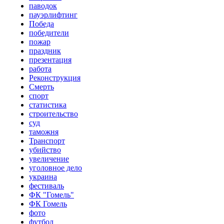
паводок
пауэрлифтинг
Победа
победители
пожар
праздник
презентация
работа
Реконструкция
Смерть
спорт
статистика
строительство
суд
таможня
Транспорт
убийство
увеличение
уголовное дело
украина
фестиваль
ФК "Гомель"
ФК Гомель
фото
футбол