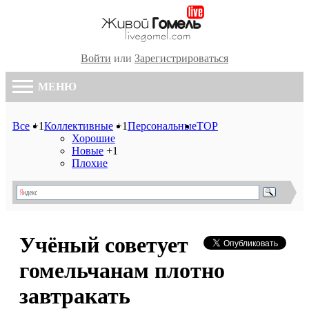
Войти
или
Зарегистрироваться
МЕНЮ
Все
+1
Коллективные
+1
Персональные
TOP
Хорошие
Новые
+1
Плохие
Учёный советует
гомельчанам плотно
завтракать