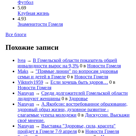
Футбол
5.69
Клубная жизнь
4.93
Знаменитости Гомеля
Все блоги
Похожие записи
lvea
→
В Гомельской области показатель общей
инвалидности вырос на 9,3%
0
в
Новости Гомеля
Maks
→
"Прямые линии" по вопросам здоровья
семьи и детей в Гомеле
0
в
Новости Гомеля
Viktoriy1959
→
Если хочешь быть здоров…
0
в
Новости Гомеля
Narayan
→
Среди долгожителей Гомельской области
лидируют женщины
0
в
Здоровье
Narayan
→
А.Якобсон: востребованное образование,
здоровый образ жизни, духовное развитие -
слагаемые успеха молодежи
0
в
Дискуссии. Выскажи
своё мнение.
Narayan
→
Выставка "Здоровье, сила, красота"
пройдет в Гомеле 7-9 апреля
0
в
Новости Гомеля