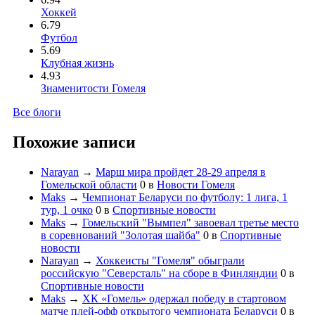
Хоккей
6.79
Футбол
5.69
Клубная жизнь
4.93
Знаменитости Гомеля
Все блоги
Похожие записи
Narayan
→
Марш мира пройдет 28-29 апреля в
Гомельской области
0
в
Новости Гомеля
Maks
→
Чемпионат Беларуси по футболу: 1 лига, 1
тур, 1 очко
0
в
Спортивные новости
Maks
→
Гомельский "Вымпел" завоевал третье место
в соревнований "Золотая шайба"
0
в
Спортивные
новости
Narayan
→
Хоккеисты "Гомеля" обыграли
российскую "Северсталь" на сборе в Финляндии
0
в
Спортивные новости
Maks
→
ХК «Гомель» одержал победу в стартовом
матче плей-офф открытого чемпионата Беларуси
0
в