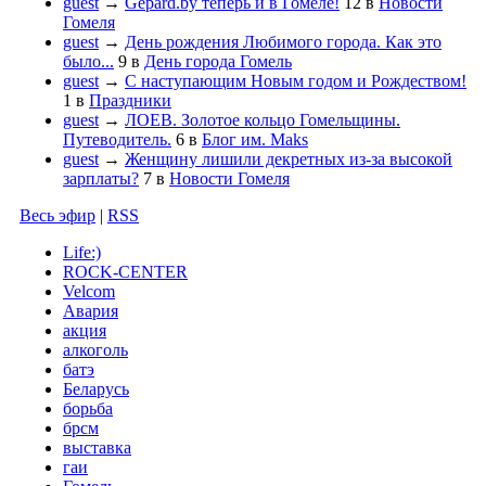
guest
→
Gepard.by теперь и в Гомеле!
12
в
Новости
Гомеля
guest
→
День рождения Любимого города. Как это
было...
9
в
День города Гомель
guest
→
С наступающим Новым годом и Рождеством!
1
в
Праздники
guest
→
ЛОЕВ. Золотое кольцо Гомельщины.
Путеводитель.
6
в
Блог им. Maks
guest
→
Женщину лишили декретных из-за высокой
зарплаты?
7
в
Новости Гомеля
Весь эфир
|
RSS
Life:)
ROCK-CENTER
Velcom
Авария
акция
алкоголь
батэ
Беларусь
борьба
брсм
выставка
гаи