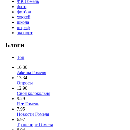
ФК Гомель
фото
футбол
хоккей
школа
штраф
экспорт
Блоги
Топ
16.36
Афиша Гомеля
13.34
Опросы
12.96
Своя колокольня
9.29
Я ♥ Гомель
7.95
Новости Гомеля
6.97
Транспорт Гомеля
6.94