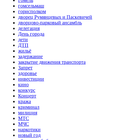
Гомель
гомсельмаш
горисполком
дворец Румянцевых и Паскевичей
дворцово-парковый ансамбль
делегация
День города
дети
ДТП
жильё
задержание
закрытие движения транспорта
Запрет
здоровье
инвестиции
кино
конкурс
Концерт
кража
криминал
милиция
МТС
МЧС
наркотики
новый год