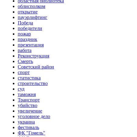
областная библиотека
облисполком
открытие
пауэрлифтинг
Победа
победители
пожар
праздник
презентация
работа
Реконструкция
Смерть
Советский район
спорт
статистика
строительство
суд
таможня
Транспорт
убийство
увеличение
уголовное дело
украина
фестиваль
ФК "Гомель"