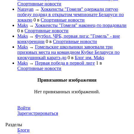
Спортивные новости
Narayan
→
Хоккеисты "Гомеля" одержали пятую
победу подряд в открытом чемпионате Беларуси по
хоккею
0
в
Спортивные новости
Maks
→
Хоккеисты "Гомеля" наконец-то порадовали
0
в
Спортивные новости
Maks
→
Футбол. ЧРБ, первая лига: "Гомель" - вне
конкуренции
0
в
Спортивные новости
Maks
→
Гомельские школьники завоевали три
призовых места на командном Кубке Беларуси по
киокушинкай каратэ-до
0
в
Блог им. Maks
Maks
→
Первая победа в первой лиге
1
в
Спортивные новости
Привязанные изображения
Нет привязанных изображений.
Войти
Зарегистрироваться
Разделы
Блоги