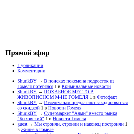
Прямой эфир
Публикации
Комментарии
ShurikBY
→
В поисках покемона подросток из
Гомеля потерялся
1
в
Криминальные новости
ShurikBY
→
ПОХАБНОЕ МЕСТО В
ЖИВОПИСНОМ М-НЕ ГОМЕЛЯ
1
в
Фотофакт
ShurikBY
→
Гомельчанам предлагают закодироваться
со скидкой
1
в
Новости Гомеля
ShurikBY
→
Супермаркет "Алми" вместо рынка
"Быховский"
1
в
Новости Гомеля
guest
→
Мы строили, строили и наконец построили
1
в
Жильё в Гомеле