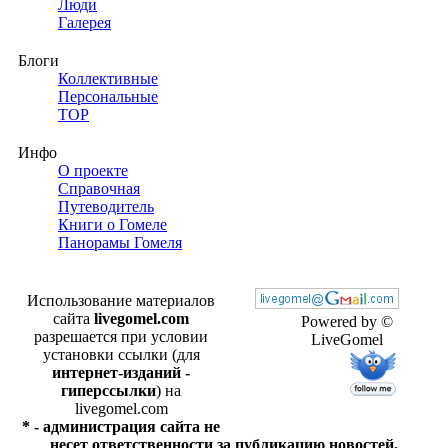
Люди
Галерея
Блоги
Коллективные
Персональные
TOP
Инфо
О проекте
Справочная
Путеводитель
Книги о Гомеле
Панорамы Гомеля
Использование материалов
сайта
livegomel.com
Powered by ©
разрешается при условии
LiveGomel
установки ссылки (для
интернет-изданий -
гиперссылки
) на
livegomel.com
* - администрация сайта не
несет ответственности за публикацию новостей,