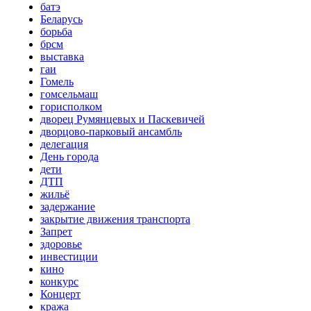
батэ
Беларусь
борьба
брсм
выставка
гаи
Гомель
гомсельмаш
горисполком
дворец Румянцевых и Паскевичей
дворцово-парковый ансамбль
делегация
День города
дети
ДТП
жильё
задержание
закрытие движения транспорта
Запрет
здоровье
инвестиции
кино
конкурс
Концерт
кража