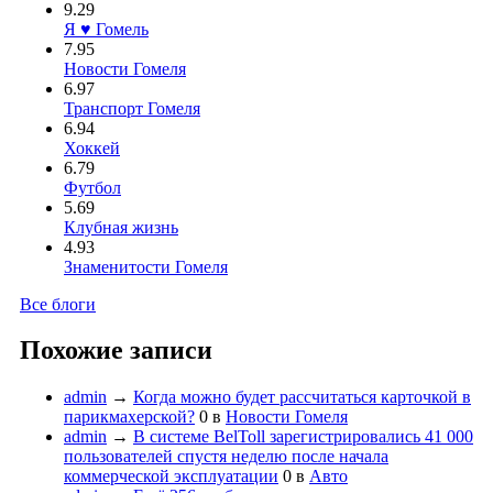
9.29
Я ♥ Гомель
7.95
Новости Гомеля
6.97
Транспорт Гомеля
6.94
Хоккей
6.79
Футбол
5.69
Клубная жизнь
4.93
Знаменитости Гомеля
Все блоги
Похожие записи
admin
→
Когда можно будет рассчитаться карточкой в
парикмахерской?
0
в
Новости Гомеля
admin
→
В системе BelToll зарегистрировались 41 000
пользователей спустя неделю после начала
коммерческой эксплуатации
0
в
Авто