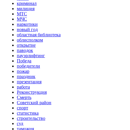
криминал
милиция
МТС
МЧС
наркотики
новый год
областная библиотека
облисполком
открытие
паводок
пауэрлифтинг
Победа
победители
пожар
праздник
презентация
работа
Реконструкция
Смерть
Советский район
спорт
статистика
строительство
суд
таможня