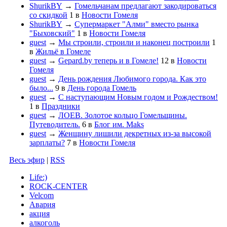
ShurikBY
→
Гомельчанам предлагают закодироваться
со скидкой
1
в
Новости Гомеля
ShurikBY
→
Супермаркет "Алми" вместо рынка
"Быховский"
1
в
Новости Гомеля
guest
→
Мы строили, строили и наконец построили
1
в
Жильё в Гомеле
guest
→
Gepard.by теперь и в Гомеле!
12
в
Новости
Гомеля
guest
→
День рождения Любимого города. Как это
было...
9
в
День города Гомель
guest
→
С наступающим Новым годом и Рождеством!
1
в
Праздники
guest
→
ЛОЕВ. Золотое кольцо Гомельщины.
Путеводитель.
6
в
Блог им. Maks
guest
→
Женщину лишили декретных из-за высокой
зарплаты?
7
в
Новости Гомеля
Весь эфир
|
RSS
Life:)
ROCK-CENTER
Velcom
Авария
акция
алкоголь