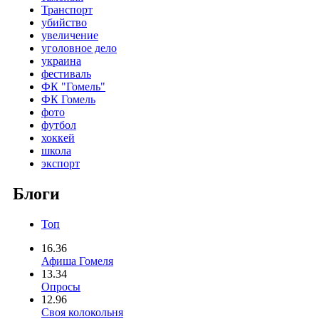
Транспорт
убийство
увеличение
уголовное дело
украина
фестиваль
ФК "Гомель"
ФК Гомель
фото
футбол
хоккей
школа
экспорт
Блоги
Топ
16.36
Афиша Гомеля
13.34
Опросы
12.96
Своя колокольня