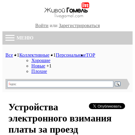
Войти
или
Зарегистрироваться
МЕНЮ
Все
+1
Коллективные
+1
Персональные
TOP
Хорошие
Новые
+1
Плохие
Устройства
электронного взимания
платы за проезд