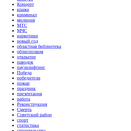
Концерт
кража
криминал
милиция
МТС
МЧС
наркотики
новый год
областная библиотека
облисполком
открытие
паводок
пауэрлифтинг
Победа
победители
пожар
праздник
презентация
работа
Реконструкция
Смерть
Советский район
спорт
статистика
строительство