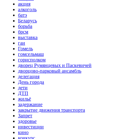
акция
алкоголь
батэ
Беларусь
борьба
брсм
выставка
гаи
Гомель
гомсельмаш
горисполком
дворец Румянцевых и Паскевичей
дворцово-парковый ансамбль
делегация
День города
дети
ДТП
жильё
задержание
закрытие движения транспорта
Запрет
здоровье
инвестиции
кино
конкурс