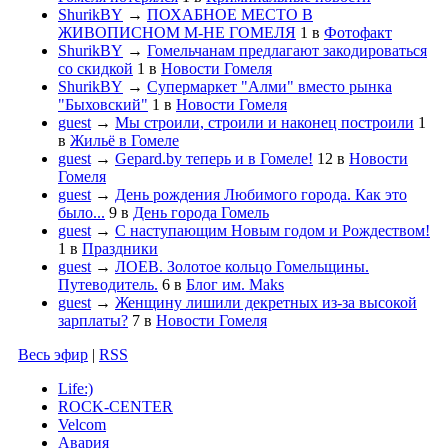
ShurikBY
→
ПОХАБНОЕ МЕСТО В
ЖИВОПИСНОМ М-НЕ ГОМЕЛЯ
1
в
Фотофакт
ShurikBY
→
Гомельчанам предлагают закодироваться
со скидкой
1
в
Новости Гомеля
ShurikBY
→
Супермаркет "Алми" вместо рынка
"Быховский"
1
в
Новости Гомеля
guest
→
Мы строили, строили и наконец построили
1
в
Жильё в Гомеле
guest
→
Gepard.by теперь и в Гомеле!
12
в
Новости
Гомеля
guest
→
День рождения Любимого города. Как это
было...
9
в
День города Гомель
guest
→
С наступающим Новым годом и Рождеством!
1
в
Праздники
guest
→
ЛОЕВ. Золотое кольцо Гомельщины.
Путеводитель.
6
в
Блог им. Maks
guest
→
Женщину лишили декретных из-за высокой
зарплаты?
7
в
Новости Гомеля
Весь эфир
|
RSS
Life:)
ROCK-CENTER
Velcom
Авария