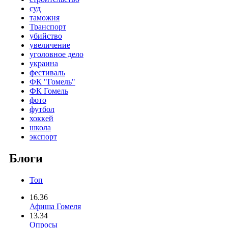
суд
таможня
Транспорт
убийство
увеличение
уголовное дело
украина
фестиваль
ФК "Гомель"
ФК Гомель
фото
футбол
хоккей
школа
экспорт
Блоги
Топ
16.36
Афиша Гомеля
13.34
Опросы