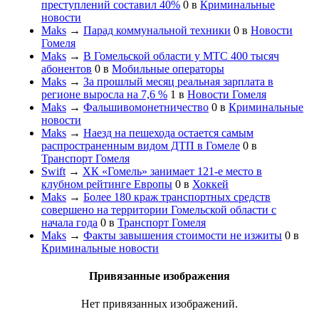
преступлений составил 40%
0
в
Криминальные
новости
Maks
→
Парад коммунальной техники
0
в
Новости
Гомеля
Maks
→
В Гомельской области у МТС 400 тысяч
абонентов
0
в
Мобильные операторы
Maks
→
За прошлый месяц реальная зарплата в
регионе выросла на 7,6 %
1
в
Новости Гомеля
Maks
→
Фальшивомонетничество
0
в
Криминальные
новости
Maks
→
Наезд на пешехода остается самым
распространенным видом ДТП в Гомеле
0
в
Транспорт Гомеля
Swift
→
ХК «Гомель» занимает 121-е место в
клубном рейтинге Европы
0
в
Хоккей
Maks
→
Более 180 краж транспортных средств
совершено на территории Гомельской области с
начала года
0
в
Транспорт Гомеля
Maks
→
Факты завышения стоимости не изжиты
0
в
Криминальные новости
Привязанные изображения
Нет привязанных изображений.