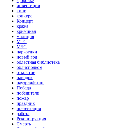
здоровье
инвестиции
кино
конкурс
Концерт
кража
криминал
милиция
МТС
МЧС
наркотики
новый год
областная библиотека
облисполком
открытие
паводок
пауэрлифтинг
Победа
победители
пожар
праздник
презентация
работа
Реконструкция
Смерть