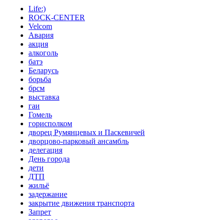
Life:)
ROCK-CENTER
Velcom
Авария
акция
алкоголь
батэ
Беларусь
борьба
брсм
выставка
гаи
Гомель
горисполком
дворец Румянцевых и Паскевичей
дворцово-парковый ансамбль
делегация
День города
дети
ДТП
жильё
задержание
закрытие движения транспорта
Запрет