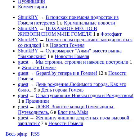
Публикации
Комментарии
ShurikBY
→
В поисках покемона подросток из
Гомеля потерялся
1
в
Криминальные новости
ShurikBY
→
ПОХАБНОЕ МЕСТО В
ЖИВОПИСНОМ М-НЕ ГОМЕЛЯ
1
в
Фотофакт
ShurikBY
→
Гомельчанам предлагают закодироваться
со скидкой
1
в
Новости Гомеля
ShurikBY
→
Супермаркет "Алми" вместо рынка
"Быховский"
1
в
Новости Гомеля
guest
→
Мы строили, строили и наконец построили
1
в
Жильё в Гомеле
guest
→
Gepard.by теперь и в Гомеле!
12
в
Новости
Гомеля
guest
→
День рождения Любимого города. Как это
было...
9
в
День города Гомель
guest
→
С наступающим Новым годом и Рождеством!
1
в
Праздники
guest
→
ЛОЕВ. Золотое кольцо Гомельщины.
Путеводитель.
6
в
Блог им. Maks
guest
→
Женщину лишили декретных из-за высокой
зарплаты?
7
в
Новости Гомеля
Весь эфир
|
RSS