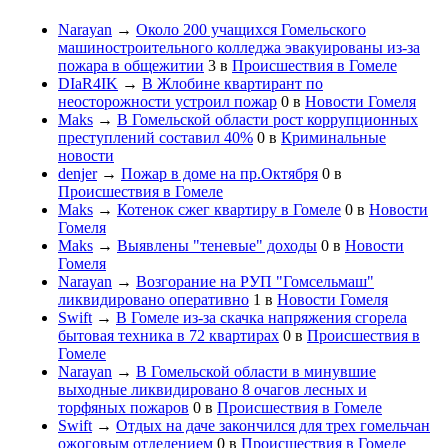
Narayan
→
Около 200 учащихся Гомельского
машиностроительного колледжа эвакуированы из-за
пожара в общежитии
3
в
Происшествия в Гомеле
DIaR4IK
→
В Жлобине квартирант по
неосторожности устроил пожар
0
в
Новости Гомеля
Maks
→
В Гомельской области рост коррупционных
преступлений составил 40%
0
в
Криминальные
новости
denjer
→
Пожар в доме на пр.Октября
0
в
Происшествия в Гомеле
Maks
→
Котенок сжег квартиру в Гомеле
0
в
Новости
Гомеля
Maks
→
Выявлены "теневые" доходы
0
в
Новости
Гомеля
Narayan
→
Возгорание на РУП "Гомсельмаш"
ликвидировано оперативно
1
в
Новости Гомеля
Swift
→
В Гомеле из-за скачка напряжения сгорела
бытовая техника в 72 квартирах
0
в
Происшествия в
Гомеле
Narayan
→
В Гомельской области в минувшие
выходные ликвидировано 8 очагов лесных и
торфяных пожаров
0
в
Происшествия в Гомеле
Swift
→
Отдых на даче закончился для трех гомельчан
ожоговым отделением
0
в
Происшествия в Гомеле