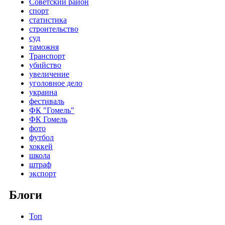
Советский район
спорт
статистика
строительство
суд
таможня
Транспорт
убийство
увеличение
уголовное дело
украина
фестиваль
ФК "Гомель"
ФК Гомель
фото
футбол
хоккей
школа
штраф
экспорт
Блоги
Топ