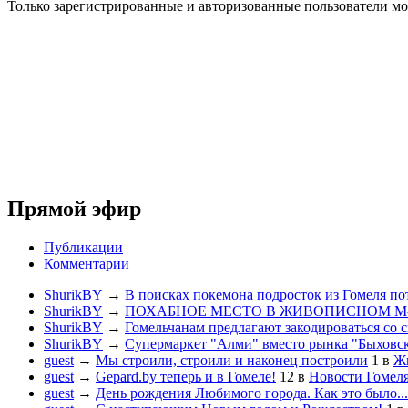
Только зарегистрированные и авторизованные пользователи мо
Прямой эфир
Публикации
Комментарии
ShurikBY
→
В поисках покемона подросток из Гомеля по
ShurikBY
→
ПОХАБНОЕ МЕСТО В ЖИВОПИСНОМ М
ShurikBY
→
Гомельчанам предлагают закодироваться со 
ShurikBY
→
Супермаркет "Алми" вместо рынка "Быховс
guest
→
Мы строили, строили и наконец построили
1
в
Жи
guest
→
Gepard.by теперь и в Гомеле!
12
в
Новости Гомел
guest
→
День рождения Любимого города. Как это было...