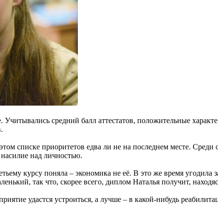
 Учитывались средний балл аттестатов, положительные характе
.
этом списке приоритетов едва ли не на последнем месте. Среди с
 насилие над личностью.
ьему курсу поняла – экономика не её. В это же время угодила з
енький, так что, скорее всего, диплом Наталья получит, находяс
дприятие удастся устроиться, а лучше – в какой-нибудь реабили