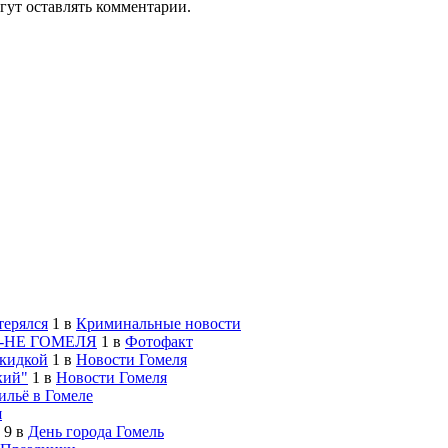
гут оставлять комментарии.
терялся
1
в
Криминальные новости
-НЕ ГОМЕЛЯ
1
в
Фотофакт
скидкой
1
в
Новости Гомеля
кий"
1
в
Новости Гомеля
льё в Гомеле
я
9
в
День города Гомель