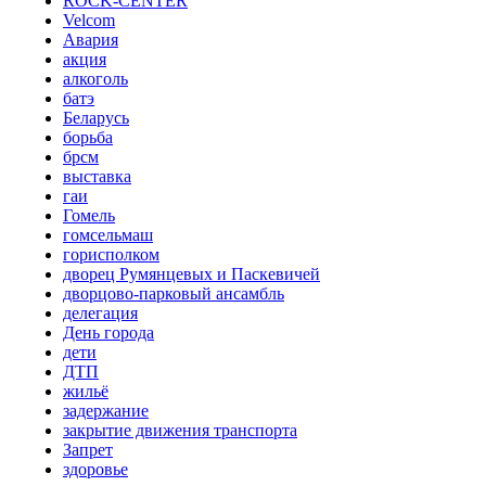
ROCK-CENTER
Velcom
Авария
акция
алкоголь
батэ
Беларусь
борьба
брсм
выставка
гаи
Гомель
гомсельмаш
горисполком
дворец Румянцевых и Паскевичей
дворцово-парковый ансамбль
делегация
День города
дети
ДТП
жильё
задержание
закрытие движения транспорта
Запрет
здоровье