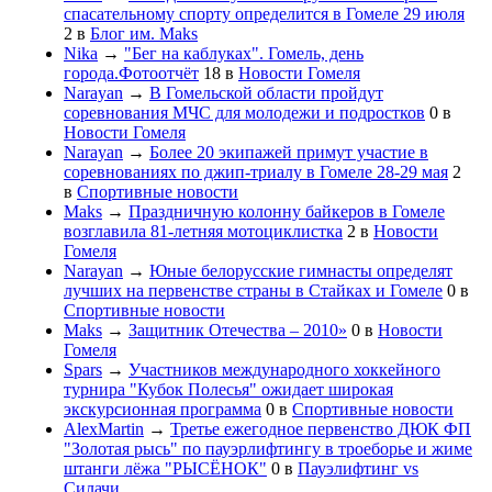
спасательному спорту определится в Гомеле 29 июля
2
в
Блог им. Maks
Nika
→
"Бег на каблуках". Гомель, день
города.Фотоотчёт
18
в
Новости Гомеля
Narayan
→
В Гомельской области пройдут
соревнования МЧС для молодежи и подростков
0
в
Новости Гомеля
Narayan
→
Более 20 экипажей примут участие в
соревнованиях по джип-триалу в Гомеле 28-29 мая
2
в
Спортивные новости
Maks
→
Праздничную колонну байкеров в Гомеле
возглавила 81-летняя мотоциклистка
2
в
Новости
Гомеля
Narayan
→
Юные белорусские гимнасты определят
лучших на первенстве страны в Стайках и Гомеле
0
в
Спортивные новости
Maks
→
Защитник Отечества – 2010»
0
в
Новости
Гомеля
Spars
→
Участников международного хоккейного
турнира "Кубок Полесья" ожидает широкая
экскурсионная программа
0
в
Спортивные новости
AlexMartin
→
Третье ежегодное первенство ДЮК ФП
"Золотая рысь" по пауэрлифтингу в троеборье и жиме
штанги лёжа "РЫСЁНОК"
0
в
Пауэлифтинг vs
Силачи