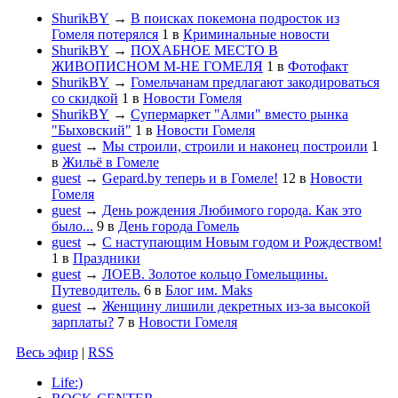
ShurikBY
→
В поисках покемона подросток из
Гомеля потерялся
1
в
Криминальные новости
ShurikBY
→
ПОХАБНОЕ МЕСТО В
ЖИВОПИСНОМ М-НЕ ГОМЕЛЯ
1
в
Фотофакт
ShurikBY
→
Гомельчанам предлагают закодироваться
со скидкой
1
в
Новости Гомеля
ShurikBY
→
Супермаркет "Алми" вместо рынка
"Быховский"
1
в
Новости Гомеля
guest
→
Мы строили, строили и наконец построили
1
в
Жильё в Гомеле
guest
→
Gepard.by теперь и в Гомеле!
12
в
Новости
Гомеля
guest
→
День рождения Любимого города. Как это
было...
9
в
День города Гомель
guest
→
С наступающим Новым годом и Рождеством!
1
в
Праздники
guest
→
ЛОЕВ. Золотое кольцо Гомельщины.
Путеводитель.
6
в
Блог им. Maks
guest
→
Женщину лишили декретных из-за высокой
зарплаты?
7
в
Новости Гомеля
Весь эфир
|
RSS
Life:)