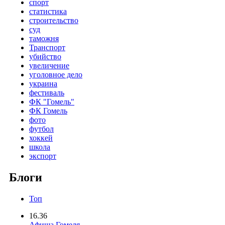
спорт
статистика
строительство
суд
таможня
Транспорт
убийство
увеличение
уголовное дело
украина
фестиваль
ФК "Гомель"
ФК Гомель
фото
футбол
хоккей
школа
экспорт
Блоги
Топ
16.36
Афиша Гомеля