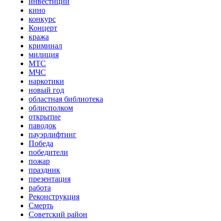
инвестиции
кино
конкурс
Концерт
кража
криминал
милиция
МТС
МЧС
наркотики
новый год
областная библиотека
облисполком
открытие
паводок
пауэрлифтинг
Победа
победители
пожар
праздник
презентация
работа
Реконструкция
Смерть
Советский район