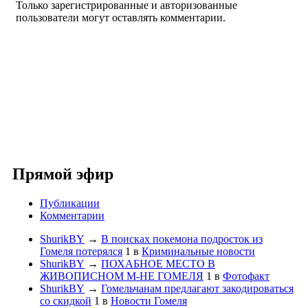
Только зарегистрированные и авторизованные
пользователи могут оставлять комментарии.
Прямой эфир
Публикации
Комментарии
ShurikBY
→
В поисках покемона подросток из
Гомеля потерялся
1
в
Криминальные новости
ShurikBY
→
ПОХАБНОЕ МЕСТО В
ЖИВОПИСНОМ М-НЕ ГОМЕЛЯ
1
в
Фотофакт
ShurikBY
→
Гомельчанам предлагают закодироваться
со скидкой
1
в
Новости Гомеля