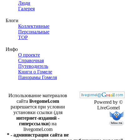
Люди
Галерея
Блоги
Коллективные
Персональные
TOP
Инфо
О проекте
Справочная
Путеводитель
Книги о Гомеле
Панорамы Гомеля
Использование материалов
сайта
livegomel.com
Powered by ©
разрешается при условии
LiveGomel
установки ссылки (для
интернет-изданий -
гиперссылки
) на
livegomel.com
* - администрация сайта не