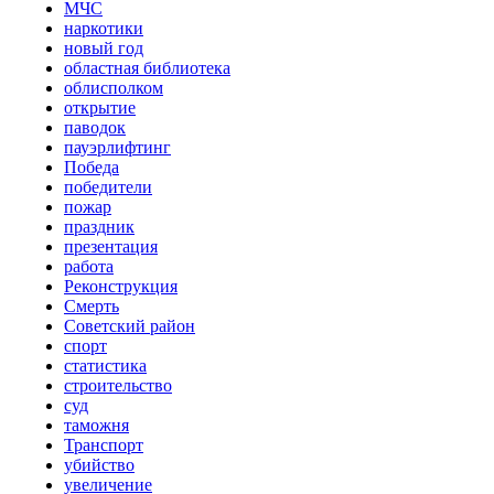
МЧС
наркотики
новый год
областная библиотека
облисполком
открытие
паводок
пауэрлифтинг
Победа
победители
пожар
праздник
презентация
работа
Реконструкция
Смерть
Советский район
спорт
статистика
строительство
суд
таможня
Транспорт
убийство
увеличение