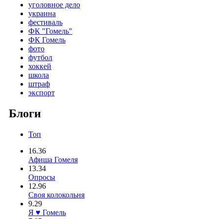
уголовное дело
украина
фестиваль
ФК "Гомель"
ФК Гомель
фото
футбол
хоккей
школа
штраф
экспорт
Блоги
Топ
16.36
Афиша Гомеля
13.34
Опросы
12.96
Своя колокольня
9.29
Я ♥ Гомель