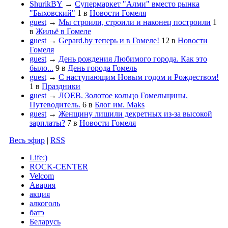
ShurikBY
→
Супермаркет "Алми" вместо рынка
"Быховский"
1
в
Новости Гомеля
guest
→
Мы строили, строили и наконец построили
1
в
Жильё в Гомеле
guest
→
Gepard.by теперь и в Гомеле!
12
в
Новости
Гомеля
guest
→
День рождения Любимого города. Как это
было...
9
в
День города Гомель
guest
→
С наступающим Новым годом и Рождеством!
1
в
Праздники
guest
→
ЛОЕВ. Золотое кольцо Гомельщины.
Путеводитель.
6
в
Блог им. Maks
guest
→
Женщину лишили декретных из-за высокой
зарплаты?
7
в
Новости Гомеля
Весь эфир
|
RSS
Life:)
ROCK-CENTER
Velcom
Авария
акция
алкоголь
батэ
Беларусь