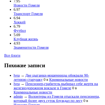
7.95
Новости Гомеля
6.97
Транспорт Гомеля
6.94
Хоккей
6.79
Футбол
5.69
Клубная жизнь
4.93
Знаменитости Гомеля
Все блоги
Похожие записи
lvea
→
Две цыганки-мошенницы обокрали 90-
летнюю старушку
0
в
Криминальные новости
lvea
→
Пенсионер-грабитель выбирал себе жертв на
железнодорожном вокзале в Гомеле
0
в
Криминальные новости
admin
→
Волонтеры из Гомеля отыскали пенсионера,
который более двух суток блуждал по лесу
0
в
Новости Гомеля