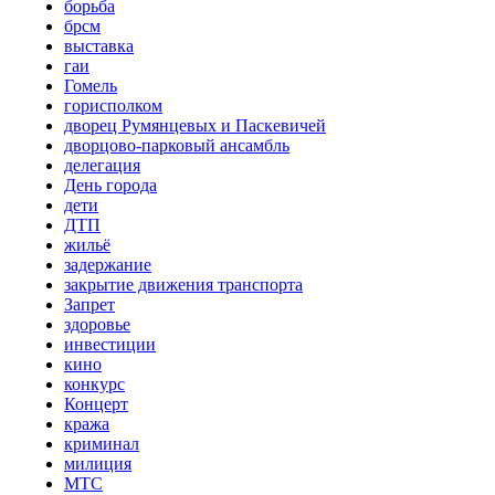
борьба
брсм
выставка
гаи
Гомель
горисполком
дворец Румянцевых и Паскевичей
дворцово-парковый ансамбль
делегация
День города
дети
ДТП
жильё
задержание
закрытие движения транспорта
Запрет
здоровье
инвестиции
кино
конкурс
Концерт
кража
криминал
милиция
МТС