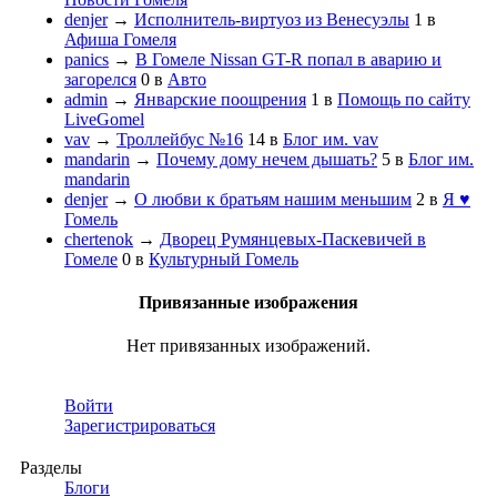
denjer
→
Исполнитель-виртуоз из Венесуэлы
1
в
Афиша Гомеля
panics
→
В Гомеле Nissan GT-R попал в аварию и
загорелся
0
в
Авто
admin
→
Январские поощрения
1
в
Помощь по сайту
LiveGomel
vav
→
Троллейбус №16
14
в
Блог им. vav
mandarin
→
Почему дому нечем дышать?
5
в
Блог им.
mandarin
denjer
→
О любви к братьям нашим меньшим
2
в
Я ♥
Гомель
chertenok
→
Дворец Румянцевых-Паскевичей в
Гомеле
0
в
Культурный Гомель
Привязанные изображения
Нет привязанных изображений.
Войти
Зарегистрироваться
Разделы
Блоги