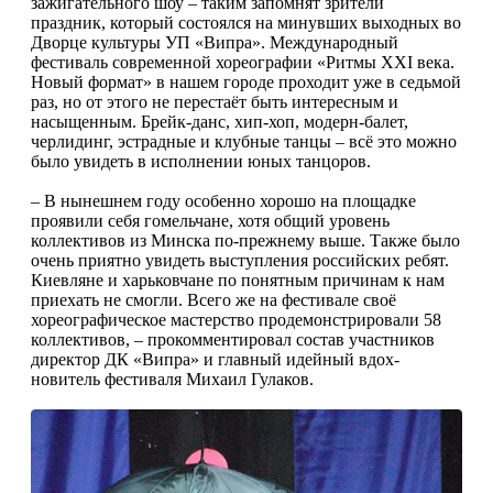
зажигательного шоу – таким запомнят зрители
праздник, который состоялся на минувших выходных во
Дворце культуры УП «Випра». Международный
фестиваль современной хореографии «Ритмы ХХI века.
Новый формат» в нашем городе проходит уже в седьмой
раз, но от этого не перестаёт быть интересным и
насыщенным. Брейк-данс, хип-хоп, модерн-балет,
черлидинг, эстрадные и клубные танцы – всё это можно
было увидеть в исполнении юных танцоров.
– В нынешнем году особенно хорошо на площадке
проявили себя гомельчане, хотя общий уровень
коллективов из Минска по-прежнему выше. Также было
очень приятно увидеть выступления российских ребят.
Киевляне и харьковчане по понятным причинам к нам
приехать не смогли. Всего же на фестивале своё
хореографическое мастерство продемонстрировали 58
коллективов, – прокомментировал состав участников
директор ДК «Випра» и главный идейный вдох­
новитель фестиваля Михаил Гулаков.