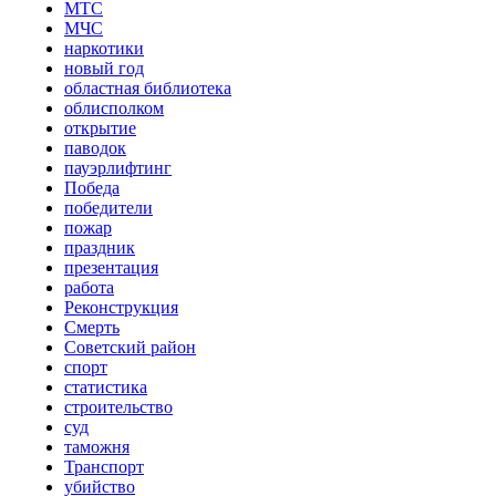
МТС
МЧС
наркотики
новый год
областная библиотека
облисполком
открытие
паводок
пауэрлифтинг
Победа
победители
пожар
праздник
презентация
работа
Реконструкция
Смерть
Советский район
спорт
статистика
строительство
суд
таможня
Транспорт
убийство