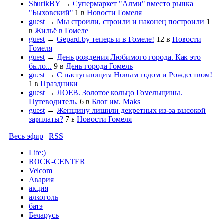
ShurikBY
→
Супермаркет "Алми" вместо рынка
"Быховский"
1
в
Новости Гомеля
guest
→
Мы строили, строили и наконец построили
1
в
Жильё в Гомеле
guest
→
Gepard.by теперь и в Гомеле!
12
в
Новости
Гомеля
guest
→
День рождения Любимого города. Как это
было...
9
в
День города Гомель
guest
→
С наступающим Новым годом и Рождеством!
1
в
Праздники
guest
→
ЛОЕВ. Золотое кольцо Гомельщины.
Путеводитель.
6
в
Блог им. Maks
guest
→
Женщину лишили декретных из-за высокой
зарплаты?
7
в
Новости Гомеля
Весь эфир
|
RSS
Life:)
ROCK-CENTER
Velcom
Авария
акция
алкоголь
батэ
Беларусь