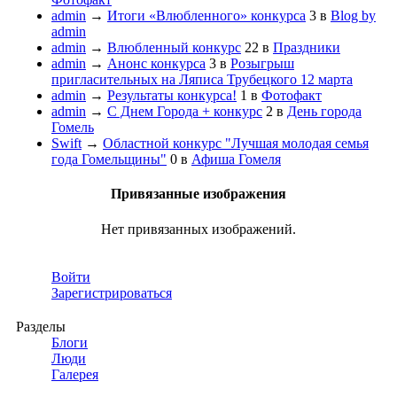
admin
→
Итоги «Влюбленного» конкурса
3
в
Blog by
admin
admin
→
Влюбленный конкурс
22
в
Праздники
admin
→
Анонс конкурса
3
в
Розыгрыш
пригласительных на Ляписа Трубецкого 12 марта
admin
→
Результаты конкурса!
1
в
Фотофакт
admin
→
С Днем Города + конкурс
2
в
День города
Гомель
Swift
→
Областной конкурс "Лучшая молодая семья
года Гомельщины"
0
в
Афиша Гомеля
Привязанные изображения
Нет привязанных изображений.
Войти
Зарегистрироваться
Разделы
Блоги
Люди
Галерея