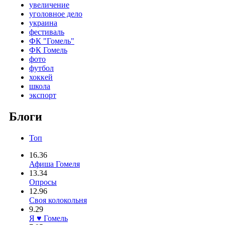
увеличение
уголовное дело
украина
фестиваль
ФК "Гомель"
ФК Гомель
фото
футбол
хоккей
школа
экспорт
Блоги
Топ
16.36
Афиша Гомеля
13.34
Опросы
12.96
Своя колокольня
9.29
Я ♥ Гомель