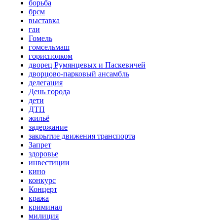
борьба
брсм
выставка
гаи
Гомель
гомсельмаш
горисполком
дворец Румянцевых и Паскевичей
дворцово-парковый ансамбль
делегация
День города
дети
ДТП
жильё
задержание
закрытие движения транспорта
Запрет
здоровье
инвестиции
кино
конкурс
Концерт
кража
криминал
милиция