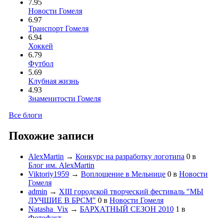
7.95
Новости Гомеля
6.97
Транспорт Гомеля
6.94
Хоккей
6.79
Футбол
5.69
Клубная жизнь
4.93
Знаменитости Гомеля
Все блоги
Похожие записи
AlexMartin
→
Конкурс на разработку логотипа
0
в
Блог им. AlexMartin
Viktoriy1959
→
Воплощение в Мельнице
0
в
Новости
Гомеля
admin
→
XIII городской творческий фестиваль "МЫ
ЛУЧШИЕ В БРСМ"
0
в
Новости Гомеля
Natasha_Vix
→
БАРХАТНЫЙ СЕЗОН 2010
1
в
Фотофакт