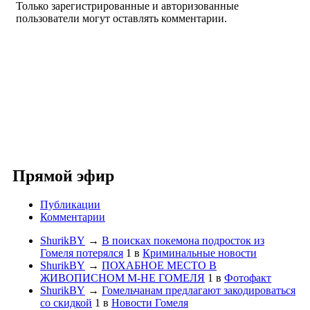
Только зарегистрированные и авторизованные
пользователи могут оставлять комментарии.
Прямой эфир
Публикации
Комментарии
ShurikBY
→
В поисках покемона подросток из
Гомеля потерялся
1
в
Криминальные новости
ShurikBY
→
ПОХАБНОЕ МЕСТО В
ЖИВОПИСНОМ М-НЕ ГОМЕЛЯ
1
в
Фотофакт
ShurikBY
→
Гомельчанам предлагают закодироваться
со скидкой
1
в
Новости Гомеля