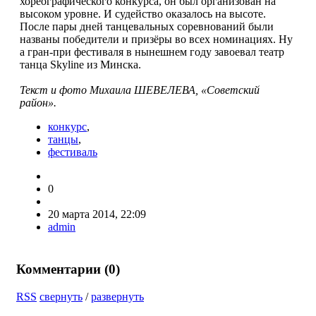
хореографического конкурса, он был организован на
высоком уровне. И судейство оказалось на высоте.
После пары дней танцевальных соревнований были
названы победители и призёры во всех номинациях. Ну
а гран-при фестиваля в нынешнем году завоевал театр
танца Skyline из Минска.
Текст и фото Михаила ШЕВЕЛЕВА, «Советский
район».
конкурс
,
танцы
,
фестиваль
0
20 марта 2014, 22:09
admin
Комментарии (
0
)
RSS
свернуть
/
развернуть