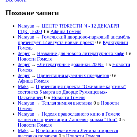
Похожие записи
Narayan
→
ЦЕНТР ТЯЖЕСТИ '4 - 12 ДЕКАБРЯ |
ГЦК | 16:00
1
в
Афиша Гомеля
Narayan
→
Гомельский дворцово-парковый ансамбль
презентует 12 августа новый проект
0
в
Культурный
Гомель
denjer
→
Название для нового литературного кафе
1
в
Новости Гомеля
denjer
→
«Литературные дожинки-2009»
1
в
Новости
Гомеля
denjer
→
Презентация музейных предметов
0
в
Афиша Гомеля
Maks
→
Презентация проекта "Ожившие картины"
состоится 5 марта во Дворце Румянцевых-
Паскевичей
0
в
Новости Гомеля
Narayan
→
Теплая зимняя выставка
0
в
Новости
Гомеля
Narayan
→
Неделя православного кино в Гомеле
начнется с презентации 7 апреля фильма "Поп"
0
в
Новости Гомеля
Maks
→
В библиотеке имени Ленина откроется
выставка подарков
0
в
Новости Гомеля