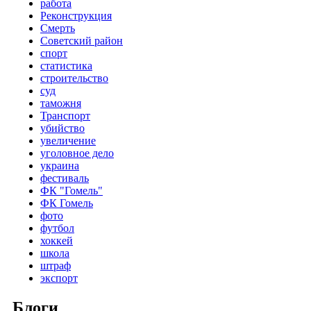
работа
Реконструкция
Смерть
Советский район
спорт
статистика
строительство
суд
таможня
Транспорт
убийство
увеличение
уголовное дело
украина
фестиваль
ФК "Гомель"
ФК Гомель
фото
футбол
хоккей
школа
штраф
экспорт
Блоги