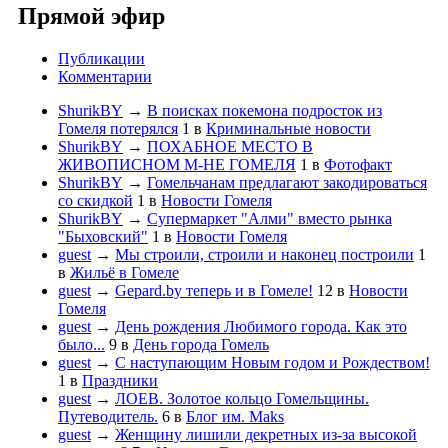
Прямой эфир
Публикации
Комментарии
ShurikBY
→
В поисках покемона подросток из
Гомеля потерялся
1
в
Криминальные новости
ShurikBY
→
ПОХАБНОЕ МЕСТО В
ЖИВОПИСНОМ М-НЕ ГОМЕЛЯ
1
в
Фотофакт
ShurikBY
→
Гомельчанам предлагают закодироваться
со скидкой
1
в
Новости Гомеля
ShurikBY
→
Супермаркет "Алми" вместо рынка
"Быховский"
1
в
Новости Гомеля
guest
→
Мы строили, строили и наконец построили
1
в
Жильё в Гомеле
guest
→
Gepard.by теперь и в Гомеле!
12
в
Новости
Гомеля
guest
→
День рождения Любимого города. Как это
было...
9
в
День города Гомель
guest
→
С наступающим Новым годом и Рождеством!
1
в
Праздники
guest
→
ЛОЕВ. Золотое кольцо Гомельщины.
Путеводитель.
6
в
Блог им. Maks
guest
→
Женщину лишили декретных из-за высокой