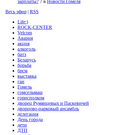
зарплаты?
7
в
Новости Гомеля
Весь эфир
|
RSS
Life:)
ROCK-CENTER
Velcom
Авария
акция
алкоголь
батэ
Беларусь
борьба
брсм
выставка
гаи
Гомель
гомсельмаш
горисполком
дворец Румянцевых и Паскевичей
дворцово-парковый ансамбль
делегация
День города
дети
ДТП