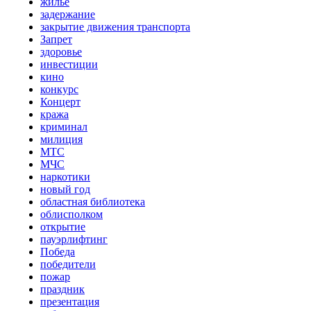
жильё
задержание
закрытие движения транспорта
Запрет
здоровье
инвестиции
кино
конкурс
Концерт
кража
криминал
милиция
МТС
МЧС
наркотики
новый год
областная библиотека
облисполком
открытие
пауэрлифтинг
Победа
победители
пожар
праздник
презентация