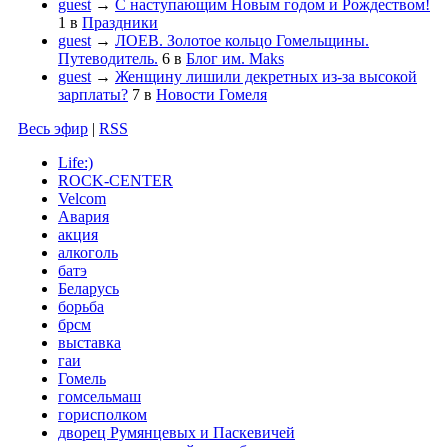
guest
→
С наступающим Новым годом и Рождеством!
1
в
Праздники
guest
→
ЛОЕВ. Золотое кольцо Гомельщины.
Путеводитель.
6
в
Блог им. Maks
guest
→
Женщину лишили декретных из-за высокой
зарплаты?
7
в
Новости Гомеля
Весь эфир
|
RSS
Life:)
ROCK-CENTER
Velcom
Авария
акция
алкоголь
батэ
Беларусь
борьба
брсм
выставка
гаи
Гомель
гомсельмаш
горисполком
дворец Румянцевых и Паскевичей