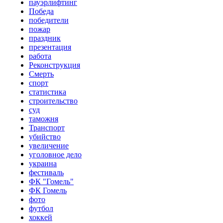
пауэрлифтинг
Победа
победители
пожар
праздник
презентация
работа
Реконструкция
Смерть
спорт
статистика
строительство
суд
таможня
Транспорт
убийство
увеличение
уголовное дело
украина
фестиваль
ФК "Гомель"
ФК Гомель
фото
футбол
хоккей