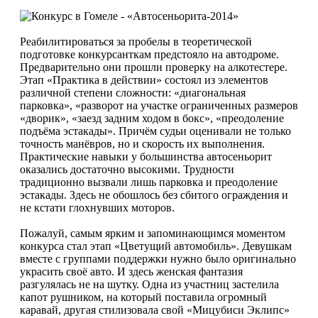
Реабилитироваться за пробелы в теоретической
подготовке конкурсанткам предстояло на автодроме.
Предварительно они прошли проверку на алкотестере.
Этап «Практика в действии» состоял из элементов
различной степени сложности: «диагональная
парковка», «разворот на участке ограниченных размеров
«дворик», «заезд задним ходом в бокс», «преодоление
подъёма эстакады». Причём судьи оценивали не только
точность манёвров, но и скорость их выполнения.
Практические навыки у большинства автосеньорит
оказались достаточно высокими. Трудности
традиционно вызвали лишь парковка и преодоление
эстакады. Здесь не обошлось без сбитого ограждения и
не кстати глохнувших моторов.
Пожалуй, самым ярким и запоминающимся моментом
конкурса стал этап «Цветущий автомобиль». Девушкам
вместе с группами поддержки нужно было оригинально
украсить своё авто. И здесь женская фантазия
разгулялась не на шутку. Одна из участниц застелила
капот рушником, на который поставила огромный
каравай, другая стилизовала свой «Мицубиси Эклипс»