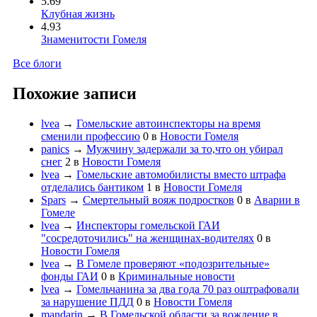
5.69
Клубная жизнь
4.93
Знаменитости Гомеля
Все блоги
Похожие записи
lvea
→
Гомельские автоинспекторы на время
сменили профессию
0
в
Новости Гомеля
panics
→
Мужчину задержали за то,что он убирал
снег
2
в
Новости Гомеля
lvea
→
Гомельские автомобилисты вместо штрафа
отделались бантиком
1
в
Новости Гомеля
Spars
→
Смертельный вояж подростков
0
в
Аварии в
Гомеле
lvea
→
Инспекторы гомельской ГАИ
"сосредоточились" на женщинах-водителях
0
в
Новости Гомеля
lvea
→
В Гомеле проверяют «подозрительные»
фонды ГАИ
0
в
Криминальные новости
lvea
→
Гомельчанина за два года 70 раз оштрафовали
за нарушение ПДД
0
в
Новости Гомеля
mandarin
→
В Гомельской области за вождение в