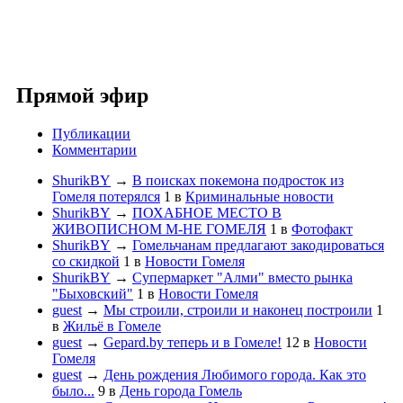
Прямой эфир
Публикации
Комментарии
ShurikBY
→
В поисках покемона подросток из
Гомеля потерялся
1
в
Криминальные новости
ShurikBY
→
ПОХАБНОЕ МЕСТО В
ЖИВОПИСНОМ М-НЕ ГОМЕЛЯ
1
в
Фотофакт
ShurikBY
→
Гомельчанам предлагают закодироваться
со скидкой
1
в
Новости Гомеля
ShurikBY
→
Супермаркет "Алми" вместо рынка
"Быховский"
1
в
Новости Гомеля
guest
→
Мы строили, строили и наконец построили
1
в
Жильё в Гомеле
guest
→
Gepard.by теперь и в Гомеле!
12
в
Новости
Гомеля
guest
→
День рождения Любимого города. Как это
было...
9
в
День города Гомель