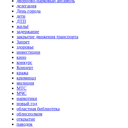
дворцово-парковый ансамбль
делегация
День города
дети
ДТП
жильё
задержание
закрытие движения транспорта
Запрет
здоровье
инвестиции
кино
конкурс
Концерт
кража
криминал
милиция
МТС
МЧС
наркотики
новый год
областная библиотека
облисполком
открытие
паводок