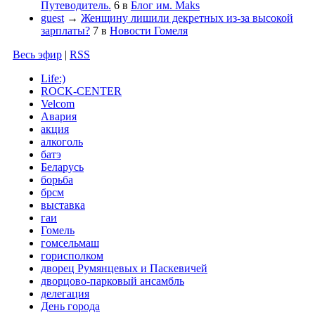
Путеводитель.
6
в
Блог им. Maks
guest
→
Женщину лишили декретных из-за высокой
зарплаты?
7
в
Новости Гомеля
Весь эфир
|
RSS
Life:)
ROCK-CENTER
Velcom
Авария
акция
алкоголь
батэ
Беларусь
борьба
брсм
выставка
гаи
Гомель
гомсельмаш
горисполком
дворец Румянцевых и Паскевичей
дворцово-парковый ансамбль
делегация
День города