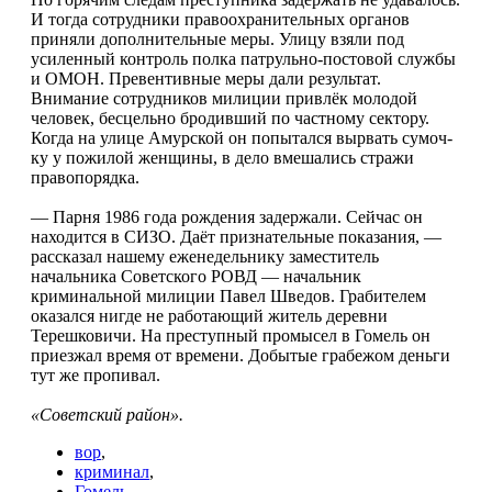
И тогда сотрудники правоохра­нительных органов
приняли дополнительные меры. Улицу взяли под
усиленный контроль пол­ка патрульно-постовой службы
и ОМОН. Превен­тивные меры дали результат.
Внимание сотруд­ников милиции привлёк молодой
человек, бес­цельно бродивший по частному сектору.
Когда на улице Амурской он попытался вырвать сумоч­
ку у пожилой женщины, в дело вмешались стра­жи
правопорядка.
— Парня 1986 года рождения задержали. Сей­час он
находится в СИЗО. Даёт признательные показания, —
рассказал нашему еженедельнику заместитель
начальника Советского РОВД — на­чальник
криминальной милиции Павел Шведов. Грабителем
оказался нигде не работающий жи­тель деревни
Терешковичи. На преступный про­мысел в Гомель он
приезжал время от времени. Добытые грабежом деньги
тут же пропивал.
«Советский район».
вор
,
криминал
,
Гомель
,