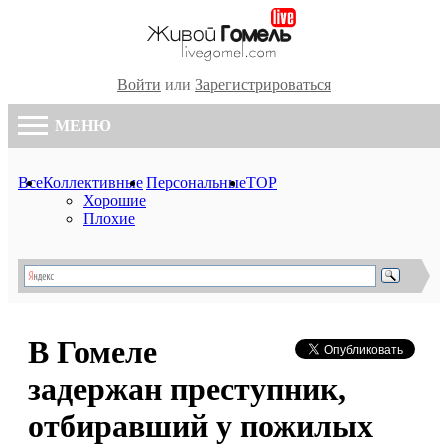
Войти
или
Зарегистрироваться
МЕНЮ
Все
Коллективные
Персональные
TOP
Хорошие
Плохие
В Гомеле
задержан преступник,
отбиравший у пожилых