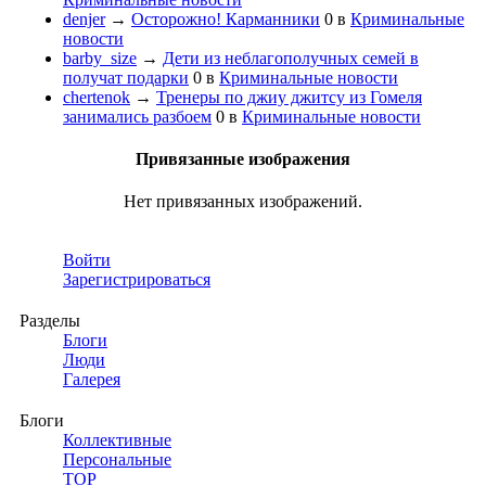
denjer
→
Осторожно! Карманники
0
в
Криминальные
новости
barby_size
→
Дети из неблагополучных семей в
получат подарки
0
в
Криминальные новости
chertenok
→
Тренеры по джиу джитсу из Гомеля
занимались разбоем
0
в
Криминальные новости
Привязанные изображения
Нет привязанных изображений.
Войти
Зарегистрироваться
Разделы
Блоги
Люди
Галерея
Блоги
Коллективные
Персональные
TOP