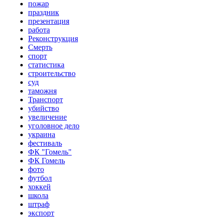
пожар
праздник
презентация
работа
Реконструкция
Смерть
спорт
статистика
строительство
суд
таможня
Транспорт
убийство
увеличение
уголовное дело
украина
фестиваль
ФК "Гомель"
ФК Гомель
фото
футбол
хоккей
школа
штраф
экспорт