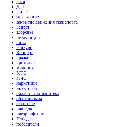
дети
ДТП
жильё
задержание
закрытие движения транспорта
Запрет
здоровье
инвестиции
кино
конкурс
Концерт
кража
криминал
милиция
МТС
МЧС
наркотики
новый год
областная библиотека
облисполком
открытие
паводок
пауэрлифтинг
Победа
победители