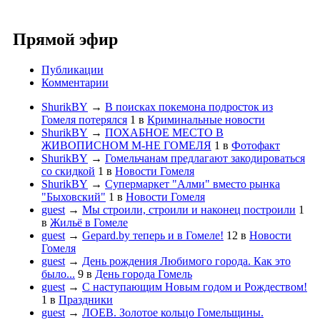
Прямой эфир
Публикации
Комментарии
ShurikBY
→
В поисках покемона подросток из
Гомеля потерялся
1
в
Криминальные новости
ShurikBY
→
ПОХАБНОЕ МЕСТО В
ЖИВОПИСНОМ М-НЕ ГОМЕЛЯ
1
в
Фотофакт
ShurikBY
→
Гомельчанам предлагают закодироваться
со скидкой
1
в
Новости Гомеля
ShurikBY
→
Супермаркет "Алми" вместо рынка
"Быховский"
1
в
Новости Гомеля
guest
→
Мы строили, строили и наконец построили
1
в
Жильё в Гомеле
guest
→
Gepard.by теперь и в Гомеле!
12
в
Новости
Гомеля
guest
→
День рождения Любимого города. Как это
было...
9
в
День города Гомель
guest
→
С наступающим Новым годом и Рождеством!
1
в
Праздники
guest
→
ЛОЕВ. Золотое кольцо Гомельщины.