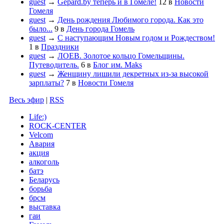
guest
→
Gepard.by теперь и в Гомеле!
12
в
Новости
Гомеля
guest
→
День рождения Любимого города. Как это
было...
9
в
День города Гомель
guest
→
С наступающим Новым годом и Рождеством!
1
в
Праздники
guest
→
ЛОЕВ. Золотое кольцо Гомельщины.
Путеводитель.
6
в
Блог им. Maks
guest
→
Женщину лишили декретных из-за высокой
зарплаты?
7
в
Новости Гомеля
Весь эфир
|
RSS
Life:)
ROCK-CENTER
Velcom
Авария
акция
алкоголь
батэ
Беларусь
борьба
брсм
выставка
гаи