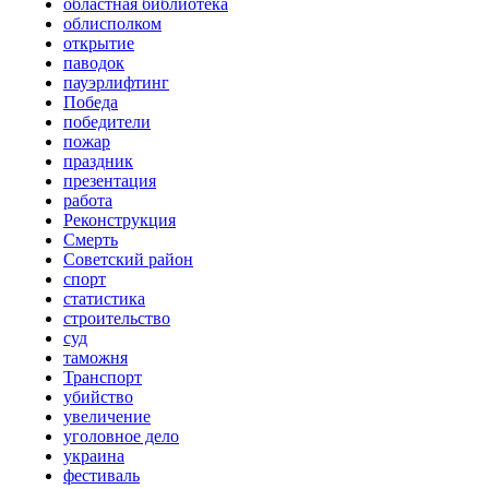
областная библиотека
облисполком
открытие
паводок
пауэрлифтинг
Победа
победители
пожар
праздник
презентация
работа
Реконструкция
Смерть
Советский район
спорт
статистика
строительство
суд
таможня
Транспорт
убийство
увеличение
уголовное дело
украина
фестиваль