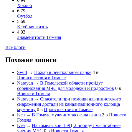
6.94
Хоккей
6.79
Футбол
5.69
Клубная жизнь
4.93
Знаменитости Гомеля
Все блоги
Похожие записи
Swift
→
Пожар в центральном парке
4
в
Происшествия в Гомеле
Narayan
→
В Гомельской области пройдут
соревнования МЧС для молодежи и подростков
0
в
Новости Гомеля
Narayan
→
Спасатели при помощи альпинистского
снаряжения достали из канализационного колодца
мужчину
0
в
Происшествия в Гомеле
lvea
→
В Гомеле мужчину засосала глина
2
в
Новости
Гомеля
lvea
→
На гомельской ТЭЦ-2 пройдут масштабные
учения МЧС
0
в
Новости Гомеля