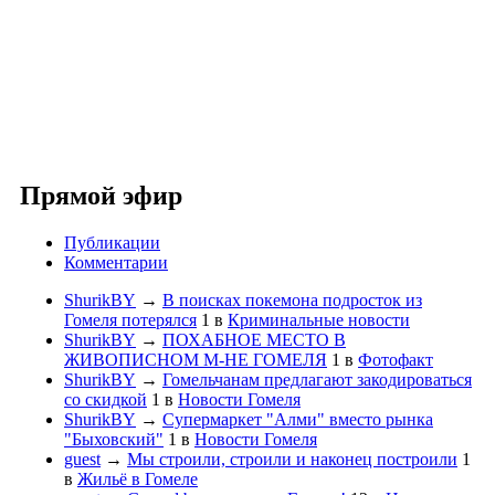
Прямой эфир
Публикации
Комментарии
ShurikBY
→
В поисках покемона подросток из
Гомеля потерялся
1
в
Криминальные новости
ShurikBY
→
ПОХАБНОЕ МЕСТО В
ЖИВОПИСНОМ М-НЕ ГОМЕЛЯ
1
в
Фотофакт
ShurikBY
→
Гомельчанам предлагают закодироваться
со скидкой
1
в
Новости Гомеля
ShurikBY
→
Супермаркет "Алми" вместо рынка
"Быховский"
1
в
Новости Гомеля
guest
→
Мы строили, строили и наконец построили
1
в
Жильё в Гомеле