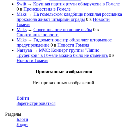
Swift
→
Крупная партия ртути обнаружена в Гомеле
0
в
Происшествия в Гомеле
Maks
→
На гомельском кладбище пожилая россиянка
проколола живот штырями ограды
0
в
Новости
Гомеля
Maks
→
Соревнование по ловле рыбы
0
в
Спортивные новости
Maks
→
Гидрометиоцентр объявляет штормовое
предупреждение
0
в
Новости Гомеля
Narayan
→
МЧС: Концерт группы "Ляпис
Трубецкой" в Гомеле можно было не отменять
0
в
Новости Гомеля
Привязанные изображения
Нет привязанных изображений.
Войти
Зарегистрироваться
Разделы
Блоги
Люди