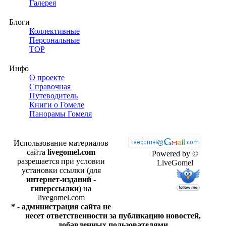
Галерея
Блоги
Коллективные
Персональные
TOP
Инфо
О проекте
Справочная
Путеводитель
Книги о Гомеле
Панорамы Гомеля
Использование материалов
сайта
livegomel.com
Powered by ©
разрешается при условии
LiveGomel
установки ссылки (для
интернет-изданий -
гиперссылки
) на
livegomel.com
* - администрация сайта не
несет ответственности за публикацию новостей,
добавленных пользователями