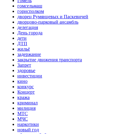
Гомель
гомсельмаш
горисполком
дворец Румянцевых и Паскевичей
дворцово-парковый ансамбль
делегация
День города
дети
ДТП
жильё
задержание
закрытие движения транспорта
Запрет
здоровье
инвестиции
кино
конкурс
Концерт
кража
криминал
милиция
МТС
МЧС
наркотики
новый год