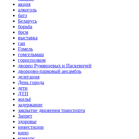
акция
алкоголь
батэ
Беларусь
борьба
брсм
выставка
гаи
Гомель
гомсельмаш
горисполком
дворец Румянцевых и Паскевичей
дворцово-парковый ансамбль
делегация
День города
дети
ДТП
жильё
задержание
закрытие движения транспорта
Запрет
здоровье
инвестиции
кино
конкурс