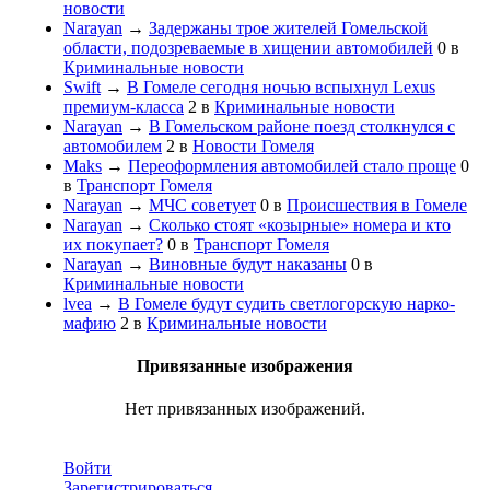
новости
Narayan
→
Задержаны трое жителей Гомельской
области, подозреваемые в хищении автомобилей
0
в
Криминальные новости
Swift
→
В Гомеле сегодня ночью вспыхнул Lexus
премиум-класса
2
в
Криминальные новости
Narayan
→
В Гомельском районе поезд столкнулся с
автомобилем
2
в
Новости Гомеля
Maks
→
Переоформления автомобилей стало проще
0
в
Транспорт Гомеля
Narayan
→
МЧС советует
0
в
Происшествия в Гомеле
Narayan
→
Сколько стоят «козырные» номера и кто
их покупает?
0
в
Транспорт Гомеля
Narayan
→
Виновные будут наказаны
0
в
Криминальные новости
lvea
→
В Гомеле будут судить светлогорскую нарко-
мафию
2
в
Криминальные новости
Привязанные изображения
Нет привязанных изображений.
Войти
Зарегистрироваться