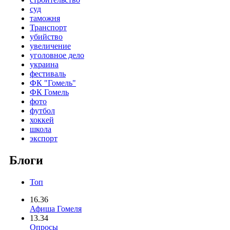
суд
таможня
Транспорт
убийство
увеличение
уголовное дело
украина
фестиваль
ФК "Гомель"
ФК Гомель
фото
футбол
хоккей
школа
экспорт
Блоги
Топ
16.36
Афиша Гомеля
13.34
Опросы