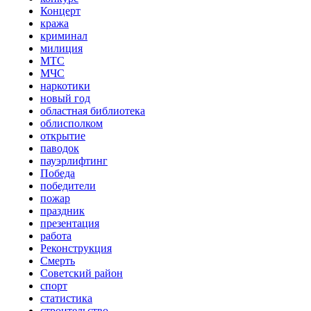
Концерт
кража
криминал
милиция
МТС
МЧС
наркотики
новый год
областная библиотека
облисполком
открытие
паводок
пауэрлифтинг
Победа
победители
пожар
праздник
презентация
работа
Реконструкция
Смерть
Советский район
спорт
статистика
строительство