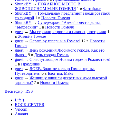
ShurikBY
→
ПОХАБНОЕ МЕСТО В
ЖИВОПИСНОМ М-НЕ ГОМЕЛЯ
1
в
Фотофакт
ShurikBY
→
Гомельчанам предлагают закодироваться
со скидкой
1
в
Новости Гомеля
ShurikBY
→
Супермаркет "Алми" вместо рынка
"Быховский"
1
в
Новости Гомеля
guest
→
Мы строили, строили и наконец построили
1
в
Жильё в Гомеле
guest
→
Gepard.by теперь и в Гомеле!
12
в
Новости
Гомеля
guest
→
День рождения Любимого города. Как это
было...
9
в
День города Гомель
guest
→
С наступающим Новым годом и Рождеством!
1
в
Праздники
guest
→
ЛОЕВ. Золотое кольцо Гомельщины.
Путеводитель.
6
в
Блог им. Maks
guest
→
Женщину лишили декретных из-за высокой
зарплаты?
7
в
Новости Гомеля
Весь эфир
|
RSS
Life:)
ROCK-CENTER
Velcom
Авария