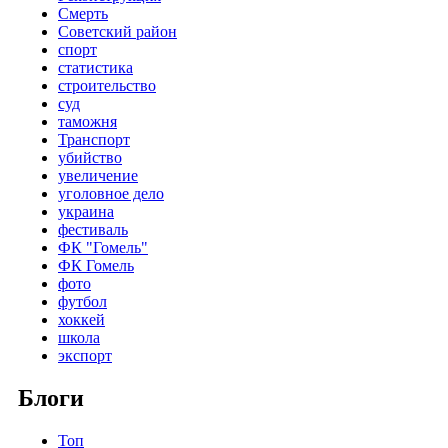
Смерть
Советский район
спорт
статистика
строительство
суд
таможня
Транспорт
убийство
увеличение
уголовное дело
украина
фестиваль
ФК "Гомель"
ФК Гомель
фото
футбол
хоккей
школа
экспорт
Блоги
Топ