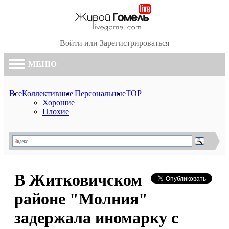
Войти
или
Зарегистрироваться
МЕНЮ
Все
Коллективные
Персональные
TOP
Хорошие
Плохие
В Житковичском
районе "Молния"
задержала иномарку с