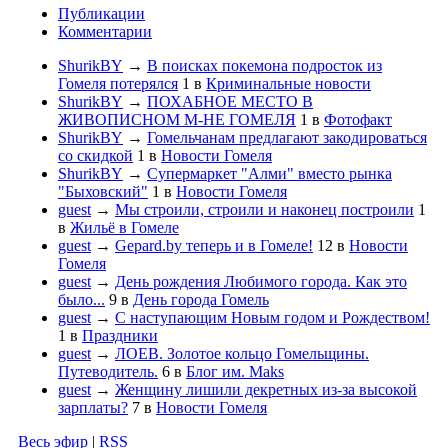
Публикации
Комментарии
ShurikBY
→
В поисках покемона подросток из
Гомеля потерялся
1
в
Криминальные новости
ShurikBY
→
ПОХАБНОЕ МЕСТО В
ЖИВОПИСНОМ М-НЕ ГОМЕЛЯ
1
в
Фотофакт
ShurikBY
→
Гомельчанам предлагают закодироваться
со скидкой
1
в
Новости Гомеля
ShurikBY
→
Супермаркет "Алми" вместо рынка
"Быховский"
1
в
Новости Гомеля
guest
→
Мы строили, строили и наконец построили
1
в
Жильё в Гомеле
guest
→
Gepard.by теперь и в Гомеле!
12
в
Новости
Гомеля
guest
→
День рождения Любимого города. Как это
было...
9
в
День города Гомель
guest
→
С наступающим Новым годом и Рождеством!
1
в
Праздники
guest
→
ЛОЕВ. Золотое кольцо Гомельщины.
Путеводитель.
6
в
Блог им. Maks
guest
→
Женщину лишили декретных из-за высокой
зарплаты?
7
в
Новости Гомеля
Весь эфир
|
RSS