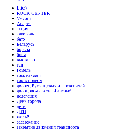
Life:)
ROCK-CENTER
Velcom
Авария
акция
алкоголь
батэ
Беларусь
борьба
брсм
выставка
гаи
Гомель
гомсельмаш
горисполком
дворец Румянцевых и Паскевичей
дворцово-парковый ансамбль
делегация
День города
дети
ДТП
жильё
задержание
закрытие движения транспорта