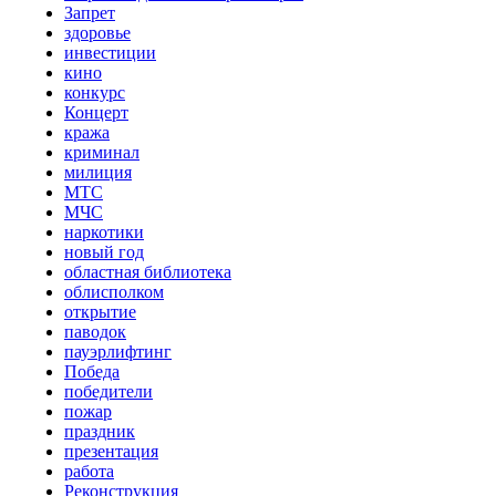
Запрет
здоровье
инвестиции
кино
конкурс
Концерт
кража
криминал
милиция
МТС
МЧС
наркотики
новый год
областная библиотека
облисполком
открытие
паводок
пауэрлифтинг
Победа
победители
пожар
праздник
презентация
работа
Реконструкция