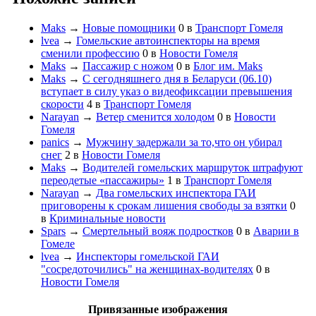
Maks
→
Новые помощники
0
в
Транспорт Гомеля
lvea
→
Гомельские автоинспекторы на время
сменили профессию
0
в
Новости Гомеля
Maks
→
Пассажир с ножом
0
в
Блог им. Maks
Maks
→
С сегодняшнего дня в Беларуси (06.10)
вступает в силу указ о видеофиксации превышения
скорости
4
в
Транспорт Гомеля
Narayan
→
Ветер сменится холодом
0
в
Новости
Гомеля
panics
→
Мужчину задержали за то,что он убирал
снег
2
в
Новости Гомеля
Maks
→
Водителей гомельских маршруток штрафуют
переодетые «пассажиры»
1
в
Транспорт Гомеля
Narayan
→
Два гомельских инспектора ГАИ
приговорены к срокам лишения свободы за взятки
0
в
Криминальные новости
Spars
→
Смертельный вояж подростков
0
в
Аварии в
Гомеле
lvea
→
Инспекторы гомельской ГАИ
"сосредоточились" на женщинах-водителях
0
в
Новости Гомеля
Привязанные изображения