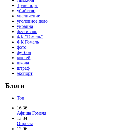
таможня
Транспорт
убийство
увеличение
уголовное дело
украина
фестиваль
ФК "Гомель"
ФК Гомель
фото
футбол
хоккей
школа
штраф
экспорт
Блоги
Топ
16.36
Афиша Гомеля
13.34
Опросы
12.96