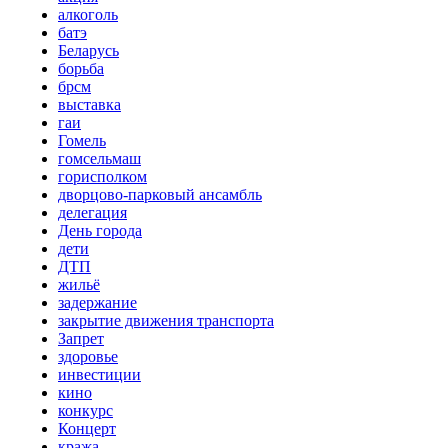
алкоголь
батэ
Беларусь
борьба
брсм
выставка
гаи
Гомель
гомсельмаш
горисполком
дворцово-парковый ансамбль
делегация
День города
дети
ДТП
жильё
задержание
закрытие движения транспорта
Запрет
здоровье
инвестиции
кино
конкурс
Концерт
кража