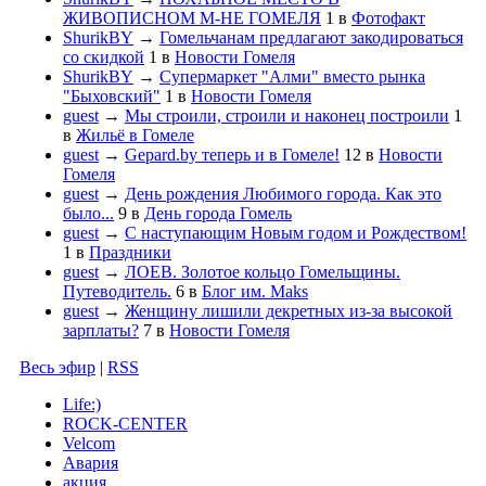
ЖИВОПИСНОМ М-НЕ ГОМЕЛЯ
1
в
Фотофакт
ShurikBY
→
Гомельчанам предлагают закодироваться
со скидкой
1
в
Новости Гомеля
ShurikBY
→
Супермаркет "Алми" вместо рынка
"Быховский"
1
в
Новости Гомеля
guest
→
Мы строили, строили и наконец построили
1
в
Жильё в Гомеле
guest
→
Gepard.by теперь и в Гомеле!
12
в
Новости
Гомеля
guest
→
День рождения Любимого города. Как это
было...
9
в
День города Гомель
guest
→
С наступающим Новым годом и Рождеством!
1
в
Праздники
guest
→
ЛОЕВ. Золотое кольцо Гомельщины.
Путеводитель.
6
в
Блог им. Maks
guest
→
Женщину лишили декретных из-за высокой
зарплаты?
7
в
Новости Гомеля
Весь эфир
|
RSS
Life:)
ROCK-CENTER
Velcom
Авария
акция