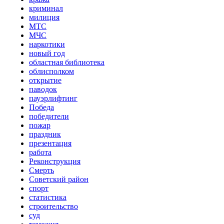
криминал
милиция
МТС
МЧС
наркотики
новый год
областная библиотека
облисполком
открытие
паводок
пауэрлифтинг
Победа
победители
пожар
праздник
презентация
работа
Реконструкция
Смерть
Советский район
спорт
статистика
строительство
суд