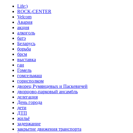
Life:)
ROCK-CENTER
Velcom
Авария
акция
алкоголь
батэ
Беларусь
борьба
брсм
выставка
гаи
Гомель
гомсельмаш
горисполком
дворец Румянцевых и Паскевичей
дворцово-парковый ансамбль
делегация
День города
дети
ДТП
жильё
задержание
закрытие движения транспорта