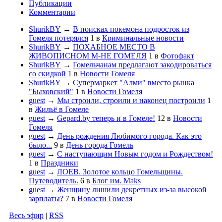
Публикации
Комментарии
ShurikBY
→
В поисках покемона подросток из
Гомеля потерялся
1
в
Криминальные новости
ShurikBY
→
ПОХАБНОЕ МЕСТО В
ЖИВОПИСНОМ М-НЕ ГОМЕЛЯ
1
в
Фотофакт
ShurikBY
→
Гомельчанам предлагают закодироваться
со скидкой
1
в
Новости Гомеля
ShurikBY
→
Супермаркет "Алми" вместо рынка
"Быховский"
1
в
Новости Гомеля
guest
→
Мы строили, строили и наконец построили
1
в
Жильё в Гомеле
guest
→
Gepard.by теперь и в Гомеле!
12
в
Новости
Гомеля
guest
→
День рождения Любимого города. Как это
было...
9
в
День города Гомель
guest
→
С наступающим Новым годом и Рождеством!
1
в
Праздники
guest
→
ЛОЕВ. Золотое кольцо Гомельщины.
Путеводитель.
6
в
Блог им. Maks
guest
→
Женщину лишили декретных из-за высокой
зарплаты?
7
в
Новости Гомеля
Весь эфир
|
RSS