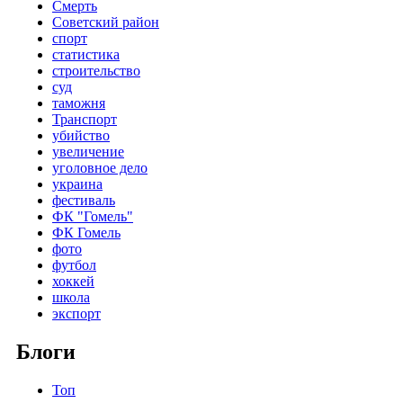
Смерть
Советский район
спорт
статистика
строительство
суд
таможня
Транспорт
убийство
увеличение
уголовное дело
украина
фестиваль
ФК "Гомель"
ФК Гомель
фото
футбол
хоккей
школа
экспорт
Блоги
Топ