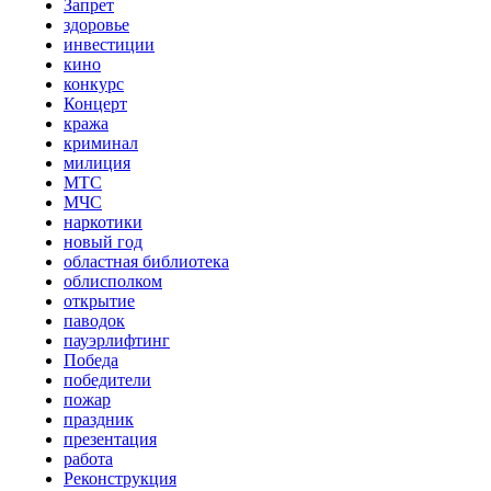
Запрет
здоровье
инвестиции
кино
конкурс
Концерт
кража
криминал
милиция
МТС
МЧС
наркотики
новый год
областная библиотека
облисполком
открытие
паводок
пауэрлифтинг
Победа
победители
пожар
праздник
презентация
работа
Реконструкция