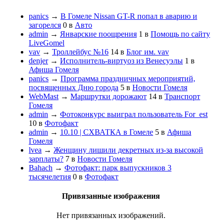
panics
→
В Гомеле Nissan GT-R попал в аварию и
загорелся
0
в
Авто
admin
→
Январские поощрения
1
в
Помощь по сайту
LiveGomel
vav
→
Троллейбус №16
14
в
Блог им. vav
denjer
→
Исполнитель-виртуоз из Венесуэлы
1
в
Афиша Гомеля
panics
→
Программа праздничных мероприятий,
посвященных Дню города
5
в
Новости Гомеля
WebMast
→
Маршрутки дорожают
14
в
Транспорт
Гомеля
admin
→
Фотоконкурс выиграл пользователь For_est
10
в
Фотофакт
admin
→
10.10 | СХВАТКА в Гомеле
5
в
Афиша
Гомеля
lvea
→
Женщину лишили декретных из-за высокой
зарплаты?
7
в
Новости Гомеля
Bahach
→
Фотофакт: парк выпускников 3
тысячелетия
0
в
Фотофакт
Привязанные изображения
Нет привязанных изображений.