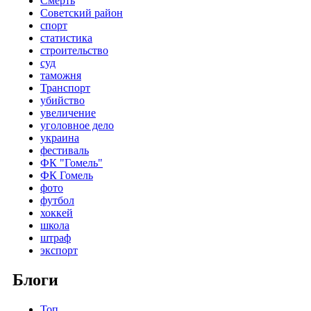
Смерть
Советский район
спорт
статистика
строительство
суд
таможня
Транспорт
убийство
увеличение
уголовное дело
украина
фестиваль
ФК "Гомель"
ФК Гомель
фото
футбол
хоккей
школа
штраф
экспорт
Блоги
Топ