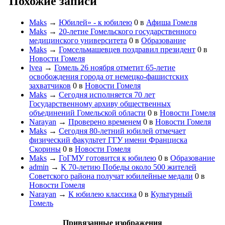
Похожие записи
Maks
→
Юбилей» - к юбилею
0
в
Афиша Гомеля
Maks
→
20-летие Гомельского государственного
медицинского университета
0
в
Образование
Maks
→
Гомсельмашевцев поздравил президент
0
в
Новости Гомеля
lvea
→
Гомель 26 ноября отметит 65-летие
освобождения города от немецко-фашистских
захватчиков
0
в
Новости Гомеля
Maks
→
Сегодня исполняется 70 лет
Государственному архиву общественных
объединений Гомельской области
0
в
Новости Гомеля
Narayan
→
Проверено временем
0
в
Новости Гомеля
Maks
→
Сегодня 80-летний юбилей отмечает
физический факультет ГГУ имени Франциска
Скорины
0
в
Новости Гомеля
Maks
→
ГоГМУ готовится к юбилею
0
в
Образование
admin
→
К 70-летию Победы около 500 жителей
Советского района получат юбилейные медали
0
в
Новости Гомеля
Narayan
→
К юбилею классика
0
в
Культурный
Гомель
Привязанные изображения