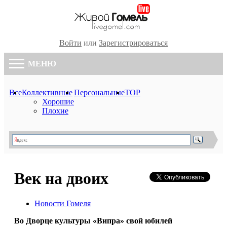
Войти
или
Зарегистрироваться
МЕНЮ
Все
Коллективные
Персональные
TOP
Хорошие
Плохие
Век на двоих
Новости Гомеля
Во Дворце культуры «Випра» свой юбилей