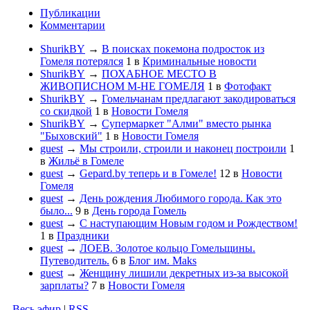
Публикации
Комментарии
ShurikBY
→
В поисках покемона подросток из
Гомеля потерялся
1
в
Криминальные новости
ShurikBY
→
ПОХАБНОЕ МЕСТО В
ЖИВОПИСНОМ М-НЕ ГОМЕЛЯ
1
в
Фотофакт
ShurikBY
→
Гомельчанам предлагают закодироваться
со скидкой
1
в
Новости Гомеля
ShurikBY
→
Супермаркет "Алми" вместо рынка
"Быховский"
1
в
Новости Гомеля
guest
→
Мы строили, строили и наконец построили
1
в
Жильё в Гомеле
guest
→
Gepard.by теперь и в Гомеле!
12
в
Новости
Гомеля
guest
→
День рождения Любимого города. Как это
было...
9
в
День города Гомель
guest
→
С наступающим Новым годом и Рождеством!
1
в
Праздники
guest
→
ЛОЕВ. Золотое кольцо Гомельщины.
Путеводитель.
6
в
Блог им. Maks
guest
→
Женщину лишили декретных из-за высокой
зарплаты?
7
в
Новости Гомеля
Весь эфир
|
RSS