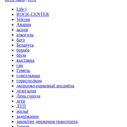
Life:)
ROCK-CENTER
Velcom
Авария
акция
алкоголь
батэ
Беларусь
борьба
брсм
выставка
гаи
Гомель
гомсельмаш
горисполком
дворцово-парковый ансамбль
делегация
День города
дети
ДТП
жильё
задержание
закрытие движения транспорта
Запрет