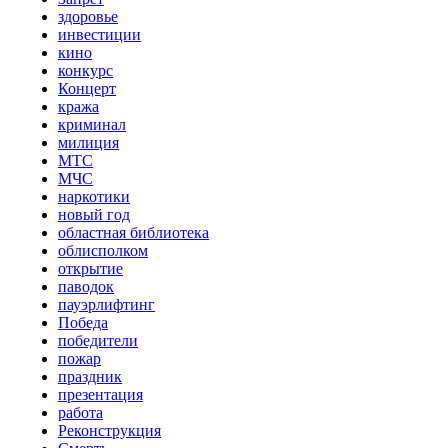
здоровье
инвестиции
кино
конкурс
Концерт
кража
криминал
милиция
МТС
МЧС
наркотики
новый год
областная библиотека
облисполком
открытие
паводок
пауэрлифтинг
Победа
победители
пожар
праздник
презентация
работа
Реконструкция