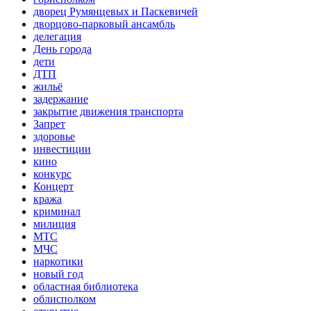
дворец Румянцевых и Паскевичей
дворцово-парковый ансамбль
делегация
День города
дети
ДТП
жильё
задержание
закрытие движения транспорта
Запрет
здоровье
инвестиции
кино
конкурс
Концерт
кража
криминал
милиция
МТС
МЧС
наркотики
новый год
областная библиотека
облисполком