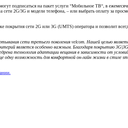
могут подписаться на пакет услуги “Мобильное ТВ“, в ежемеся
ипа сети 2G/3G и модели телефона, – или выбрать оплату за прос
чке покрытия сети 2G или 3G (UMTS) оператора и позволит всег
ертывания сети третьего поколения velcom. Нашей целью являет
ритерий является особенно важным. Благодаря покрытию 3G|3G
внедрена технология адаптации вещания в зависимости от усло
 одну возможность для комфортной он-лайн жизни в стиле sma
ании.