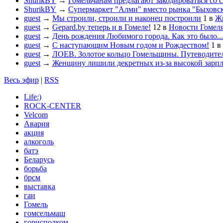
ShurikBY
→
Гомельчанам предлагают закодироваться со 
ShurikBY
→
Супермаркет "Алми" вместо рынка "Быховс
guest
→
Мы строили, строили и наконец построили
1
в
Жи
guest
→
Gepard.by теперь и в Гомеле!
12
в
Новости Гомел
guest
→
День рождения Любимого города. Как это было...
guest
→
С наступающим Новым годом и Рождеством!
1
в
guest
→
ЛОЕВ. Золотое кольцо Гомельщины. Путеводител
guest
→
Женщину лишили декретных из-за высокой зарп
Весь эфир
|
RSS
Life:)
ROCK-CENTER
Velcom
Авария
акция
алкоголь
батэ
Беларусь
борьба
брсм
выставка
гаи
Гомель
гомсельмаш
горисполком