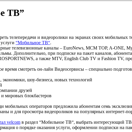
ое ТВ”
реть телепередачи и видеоролики на экранах своих мобильных 
й услуги
“Мобильное ТВ“
.
фирные телевизионные каналы – EuroNews, MCM TOP, A-ONE, Му
ьмы. Дополнительно, при подписке на пакет каналов, абонент
ORTNEWS, а также MTV, English Club TV и Fashion TV, пред
бое время смотреть он-лайн Видеосервисы – специально подгот
, экономики, шоу-бизнеса, новых технологий
й
 компании друзей
 и мировых блокбастеров
ди мобильных операторов предложила абонентам семь эксклюзи
ованы и для просмотра видеороликов на популярных интернет-по
тал velcom
в раздел “Мобильное ТВ“, выбрать интересующий ТВ-к
рмация о порядке оказания услуги, оформлении подписки на паке