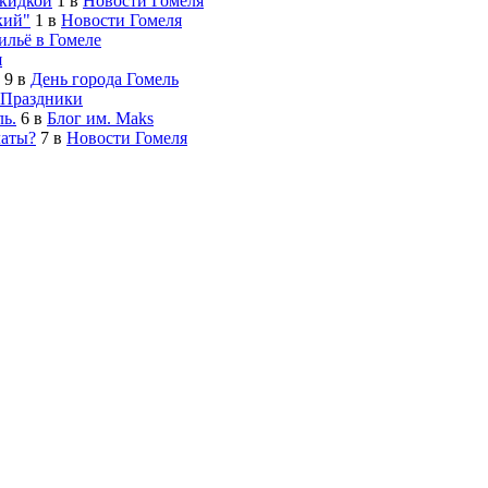
скидкой
1
в
Новости Гомеля
кий"
1
в
Новости Гомеля
льё в Гомеле
я
9
в
День города Гомель
Праздники
ь.
6
в
Блог им. Maks
латы?
7
в
Новости Гомеля