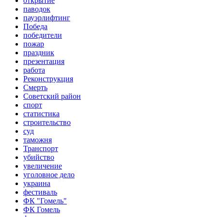
открытие
паводок
пауэрлифтинг
Победа
победители
пожар
праздник
презентация
работа
Реконструкция
Смерть
Советский район
спорт
статистика
строительство
суд
таможня
Транспорт
убийство
увеличение
уголовное дело
украина
фестиваль
ФК "Гомель"
ФК Гомель