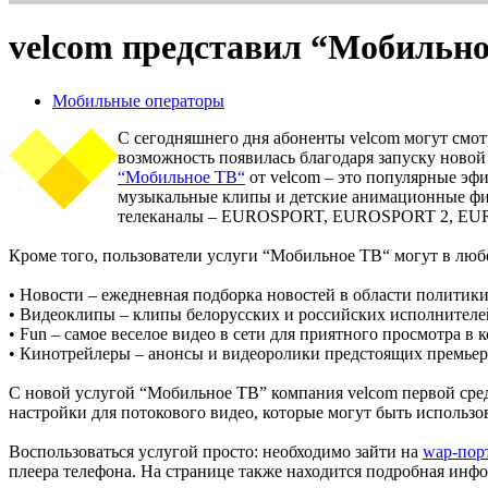
velcom представил “Мобильн
Мобильные операторы
С сегодняшнего дня абоненты velcom могут смот
возможность появилась благодаря запуску ново
“Мобильное ТВ“
от velcom – это популярные э
музыкальные клипы и детские анимационные фил
телеканалы – EUROSPORT, EUROSPORT 2, EUROSP
Кроме того, пользователи услуги “Мобильное ТВ“ могут в лю
• Новости – ежедневная подборка новостей в области политики
• Видеоклипы – клипы белорусских и российских исполнителе
• Fun – самое веселое видео в сети для приятного просмотра в
• Кинотрейлеры – анонсы и видеоролики предстоящих премьер
С новой услугой “Мобильное ТВ” компания velcom первой сре
настройки для потокового видео, которые могут быть использ
Воспользоваться услугой просто: необходимо зайти на
wap-пор
плеера телефона. На странице также находится подробная инфо