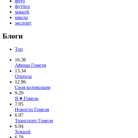
фото
футбол
хоккей
школа
экспорт
Блоги
Топ
16.36
Афиша Гомеля
13.34
Опросы
12.96
Своя колокольня
9.29
Я ♥ Гомель
7.95
Новости Гомеля
6.97
Транспорт Гомеля
6.94
Хоккей
6.79