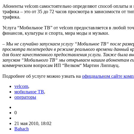
Абоненты velcom самостоятельно определяют способ оплаты и 
трафика – это от 35 до 72 часов просмотра в зависимости от т
трафика.
Услуга “Мобильное ТВ” от velcom предоставляется в любой то
финансов, культуры и спорта, мира моды и музыки.
– Мы не случайно запускаем услугу “Мобильное ТВ“ после разв
просмотра телепередач в режиме реального времени данный к
для более качественного предоставления услуги. Также была 
запуском “Мобильного ТВ“ мы открываем нашим абонентам еще
коммерческим вопросам ИП “Велком“ Мартин Липпауц.
Подробнее об услуге можно узнать на
официальном сайте комп
velcom
,
мобильное ТВ
,
операторы
0
21 мая 2010, 18:02
Bahach