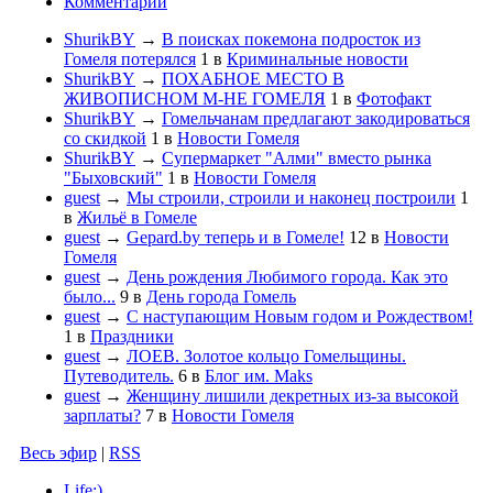
Комментарии
ShurikBY
→
В поисках покемона подросток из
Гомеля потерялся
1
в
Криминальные новости
ShurikBY
→
ПОХАБНОЕ МЕСТО В
ЖИВОПИСНОМ М-НЕ ГОМЕЛЯ
1
в
Фотофакт
ShurikBY
→
Гомельчанам предлагают закодироваться
со скидкой
1
в
Новости Гомеля
ShurikBY
→
Супермаркет "Алми" вместо рынка
"Быховский"
1
в
Новости Гомеля
guest
→
Мы строили, строили и наконец построили
1
в
Жильё в Гомеле
guest
→
Gepard.by теперь и в Гомеле!
12
в
Новости
Гомеля
guest
→
День рождения Любимого города. Как это
было...
9
в
День города Гомель
guest
→
С наступающим Новым годом и Рождеством!
1
в
Праздники
guest
→
ЛОЕВ. Золотое кольцо Гомельщины.
Путеводитель.
6
в
Блог им. Maks
guest
→
Женщину лишили декретных из-за высокой
зарплаты?
7
в
Новости Гомеля
Весь эфир
|
RSS
Life:)