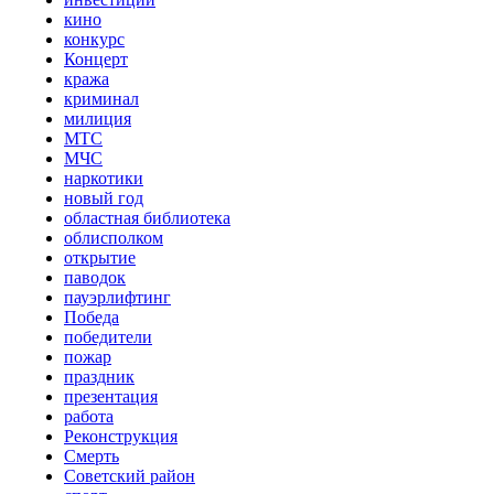
кино
конкурс
Концерт
кража
криминал
милиция
МТС
МЧС
наркотики
новый год
областная библиотека
облисполком
открытие
паводок
пауэрлифтинг
Победа
победители
пожар
праздник
презентация
работа
Реконструкция
Смерть
Советский район