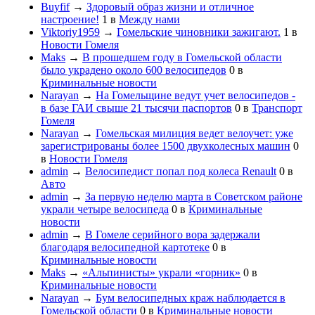
Buyfif
→
Здоровый образ жизни и отличное
настроение!
1
в
Между нами
Viktoriy1959
→
Гомельские чиновники зажигают.
1
в
Новости Гомеля
Maks
→
В прошедшем году в Гомельской области
было украдено около 600 велосипедов
0
в
Криминальные новости
Narayan
→
На Гомельщине ведут учет велосипедов -
в базе ГАИ свыше 21 тысячи паспортов
0
в
Транспорт
Гомеля
Narayan
→
Гомельская милиция ведет велоучет: уже
зарегистрированы более 1500 двухколесных машин
0
в
Новости Гомеля
admin
→
Велосипедист попал под колеса Renault
0
в
Авто
admin
→
За первую неделю марта в Советском районе
украли четыре велосипеда
0
в
Криминальные
новости
admin
→
В Гомеле серийного вора задержали
благодаря велосипедной картотеке
0
в
Криминальные новости
Maks
→
«Альпинисты» украли «горник»
0
в
Криминальные новости
Narayan
→
Бум велосипедных краж наблюдается в
Гомельской области
0
в
Криминальные новости