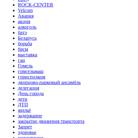
ROCK-CENTER
Velcom
Авария
акция
алкоголь
батэ
Беларусь
борьба
брсм
выставка
гаи
Гомель
гомсельмаш
горисполком
дворцово-парковый ансамбль
делегация
День города
дети
ДТП
жильё
задержание
закрытие движения транспорта
Запрет
здоровье
инвестиции