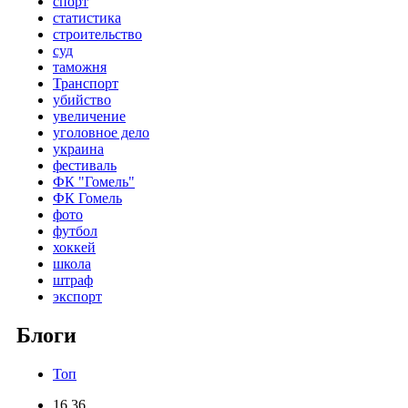
спорт
статистика
строительство
суд
таможня
Транспорт
убийство
увеличение
уголовное дело
украина
фестиваль
ФК "Гомель"
ФК Гомель
фото
футбол
хоккей
школа
штраф
экспорт
Блоги
Топ
16.36