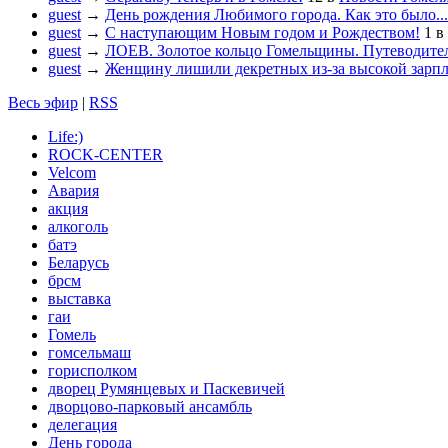
guest
→
День рождения Любимого города. Как это было...
guest
→
С наступающим Новым годом и Рождеством!
1
в
guest
→
ЛОЕВ. Золотое кольцо Гомельщины. Путеводител
guest
→
Женщину лишили декретных из-за высокой зарп
Весь эфир
|
RSS
Life:)
ROCK-CENTER
Velcom
Авария
акция
алкоголь
батэ
Беларусь
брсм
выставка
гаи
Гомель
гомсельмаш
горисполком
дворец Румянцевых и Паскевичей
дворцово-парковый ансамбль
делегация
День города