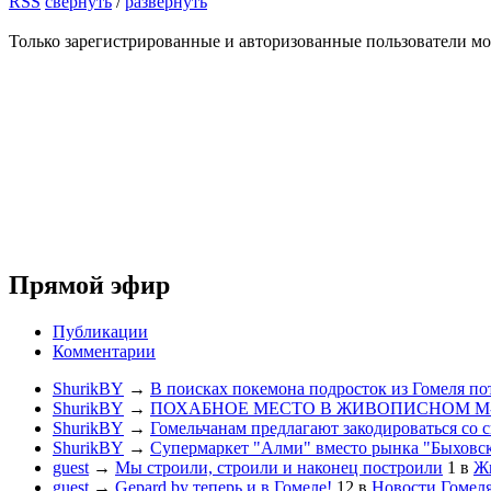
RSS
свернуть
/
развернуть
Только зарегистрированные и авторизованные пользователи мо
Прямой эфир
Публикации
Комментарии
ShurikBY
→
В поисках покемона подросток из Гомеля по
ShurikBY
→
ПОХАБНОЕ МЕСТО В ЖИВОПИСНОМ М
ShurikBY
→
Гомельчанам предлагают закодироваться со 
ShurikBY
→
Супермаркет "Алми" вместо рынка "Быховс
guest
→
Мы строили, строили и наконец построили
1
в
Жи
guest
→
Gepard.by теперь и в Гомеле!
12
в
Новости Гомел