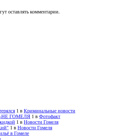
гут оставлять комментарии.
терялся
1
в
Криминальные новости
-НЕ ГОМЕЛЯ
1
в
Фотофакт
скидкой
1
в
Новости Гомеля
кий"
1
в
Новости Гомеля
льё в Гомеле
я