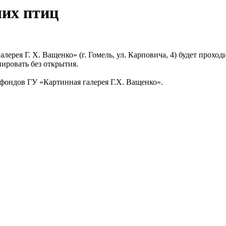
чих птиц
лерея Г. Х. Ващенко» (г. Гомель, ул. Карповича, 4) будет прохо
ировать без открытия.
ондов ГУ «Картинная галерея Г.Х. Ващенко».