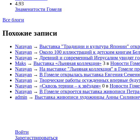
4.93
Знаменитости Гомеля
Все блоги
Похожие записи
Narayan
→
Выставка "Традиции и культура Японии" откро
Narayan
→
Около 100 иллюстраций к детским книгам Бела
Narayan
→
Древний и современный Иерусалим увидят гом
Maks
→
Выставка «Льняная коллекция»
3
в
Новости Гом
Narayan
→
На выставке "Льняная коллекция" в Гомеле пр
Narayan
→
В Гомеле открылась выставка Евгения Семеню
Narayan
→
Творческие работы осужденных впервые будут
Narayan
→
«Сквозь тернии – к звёздам»
0
в
Новости Гоме
Narayan
→
В Гомеле откроется выставка живописи Петра
admin
→
Выставка живописи художницы Анны Силивонч
Войти
Зарегистрироваться