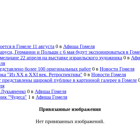
ется в Гомеле 11 августа
0
в
Афиша Гомеля
руси, Германии и Польши с 6 мая будут экспонироваться в Гом
ельчане 22 апреля на выставке израильского художника
0
в
Афи
еля
едставлено более 100 оригинальных работ
0
в
Новости Гомеля
ка "Из XX в XXI век. Ретроспектива"
0
в
Новости Гомеля
 представлены широкой публике в картинной галерее в Гомеле
ля
 Лукьяненко
0
в
Афиша Гомеля
ик "Чудеса"
1
в
Афиша Гомеля
Привязанные изображения
Нет привязанных изображений.