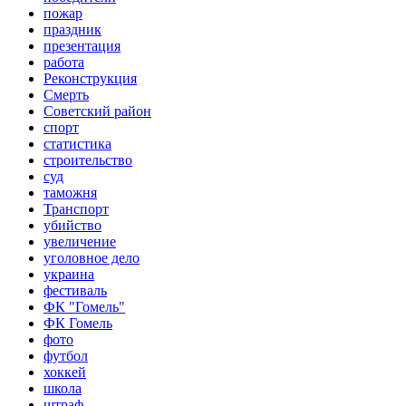
пожар
праздник
презентация
работа
Реконструкция
Смерть
Советский район
спорт
статистика
строительство
суд
таможня
Транспорт
убийство
увеличение
уголовное дело
украина
фестиваль
ФК "Гомель"
ФК Гомель
фото
футбол
хоккей
школа
штраф