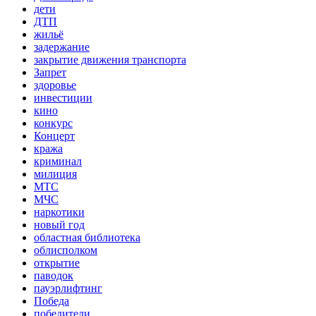
дети
ДТП
жильё
задержание
закрытие движения транспорта
Запрет
здоровье
инвестиции
кино
конкурс
Концерт
кража
криминал
милиция
МТС
МЧС
наркотики
новый год
областная библиотека
облисполком
открытие
паводок
пауэрлифтинг
Победа
победители