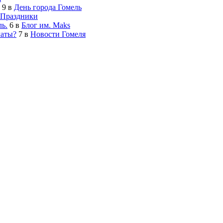
9
в
День города Гомель
Праздники
ь.
6
в
Блог им. Maks
латы?
7
в
Новости Гомеля