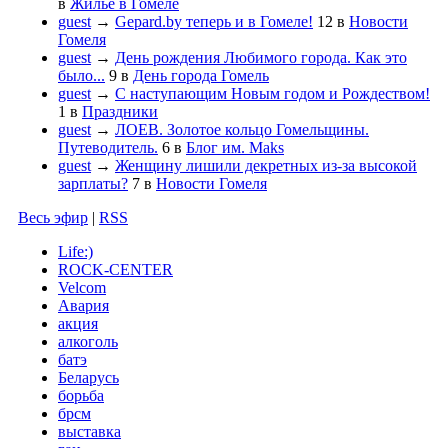
в
Жильё в Гомеле
guest
→
Gepard.by теперь и в Гомеле!
12
в
Новости
Гомеля
guest
→
День рождения Любимого города. Как это
было...
9
в
День города Гомель
guest
→
С наступающим Новым годом и Рождеством!
1
в
Праздники
guest
→
ЛОЕВ. Золотое кольцо Гомельщины.
Путеводитель.
6
в
Блог им. Maks
guest
→
Женщину лишили декретных из-за высокой
зарплаты?
7
в
Новости Гомеля
Весь эфир
|
RSS
Life:)
ROCK-CENTER
Velcom
Авария
акция
алкоголь
батэ
Беларусь
борьба
брсм
выставка