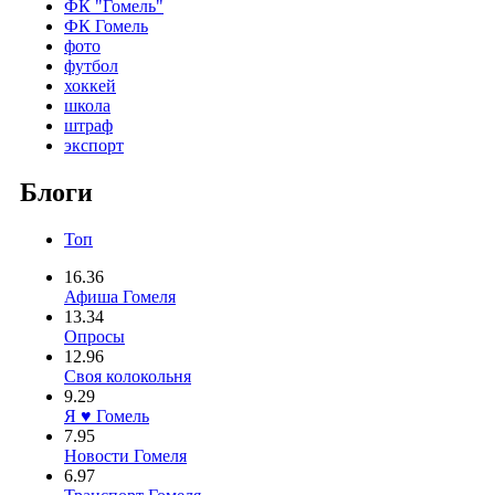
ФК "Гомель"
ФК Гомель
фото
футбол
хоккей
школа
штраф
экспорт
Блоги
Топ
16.36
Афиша Гомеля
13.34
Опросы
12.96
Своя колокольня
9.29
Я ♥ Гомель
7.95
Новости Гомеля
6.97