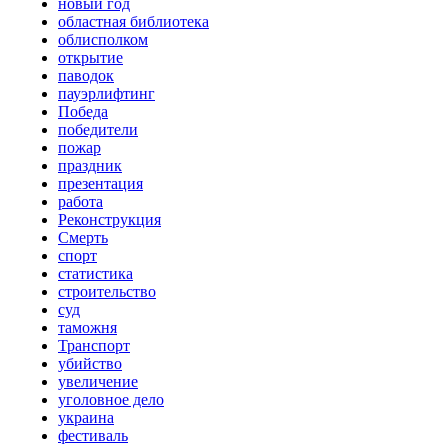
новый год
областная библиотека
облисполком
открытие
паводок
пауэрлифтинг
Победа
победители
пожар
праздник
презентация
работа
Реконструкция
Смерть
спорт
статистика
строительство
суд
таможня
Транспорт
убийство
увеличение
уголовное дело
украина
фестиваль