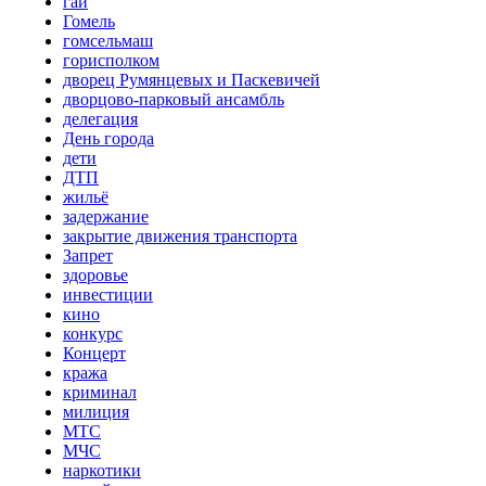
гаи
Гомель
гомсельмаш
горисполком
дворец Румянцевых и Паскевичей
дворцово-парковый ансамбль
делегация
День города
дети
ДТП
жильё
задержание
закрытие движения транспорта
Запрет
здоровье
инвестиции
кино
конкурс
Концерт
кража
криминал
милиция
МТС
МЧС
наркотики