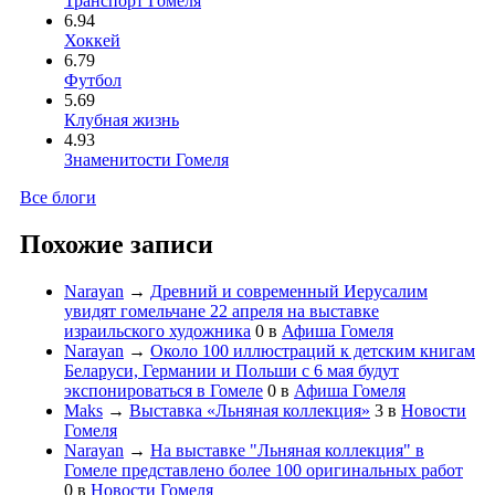
Транспорт Гомеля
6.94
Хоккей
6.79
Футбол
5.69
Клубная жизнь
4.93
Знаменитости Гомеля
Все блоги
Похожие записи
Narayan
→
Древний и современный Иерусалим
увидят гомельчане 22 апреля на выставке
израильского художника
0
в
Афиша Гомеля
Narayan
→
Около 100 иллюстраций к детским книгам
Беларуси, Германии и Польши с 6 мая будут
экспонироваться в Гомеле
0
в
Афиша Гомеля
Maks
→
Выставка «Льняная коллекция»
3
в
Новости
Гомеля
Narayan
→
На выставке "Льняная коллекция" в
Гомеле представлено более 100 оригинальных работ
0
в
Новости Гомеля