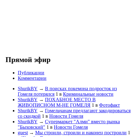
Прямой эфир
Публикации
Комментарии
ShurikBY
→
В поисках покемона подросток из
Гомеля потерялся
1
в
Криминальные новости
ShurikBY
→
ПОХАБНОЕ МЕСТО В
ЖИВОПИСНОМ М-НЕ ГОМЕЛЯ
1
в
Фотофакт
ShurikBY
→
Гомельчанам предлагают закодироваться
со скидкой
1
в
Новости Гомеля
ShurikBY
→
Супермаркет "Алми" вместо рынка
"Быховский"
1
в
Новости Гомеля
guest
→
Мы строили, строили и наконец построили
1