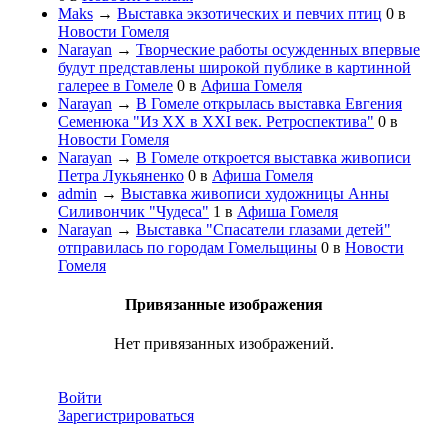
Maks
→
Выставка экзотических и певчих птиц
0
в
Новости Гомеля
Narayan
→
Творческие работы осужденных впервые
будут представлены широкой публике в картинной
галерее в Гомеле
0
в
Афиша Гомеля
Narayan
→
В Гомеле открылась выставка Евгения
Семенюка "Из XX в XXI век. Ретроспектива"
0
в
Новости Гомеля
Narayan
→
В Гомеле откроется выставка живописи
Петра Лукьяненко
0
в
Афиша Гомеля
admin
→
Выставка живописи художницы Анны
Силивончик "Чудеса"
1
в
Афиша Гомеля
Narayan
→
Выставка "Спасатели глазами детей"
отправилась по городам Гомельщины
0
в
Новости
Гомеля
Привязанные изображения
Нет привязанных изображений.
Войти
Зарегистрироваться