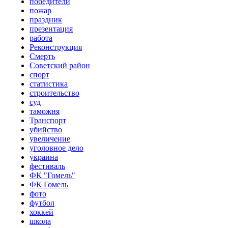
победители
пожар
праздник
презентация
работа
Реконструкция
Смерть
Советский район
спорт
статистика
строительство
суд
таможня
Транспорт
убийство
увеличение
уголовное дело
украина
фестиваль
ФК "Гомель"
ФК Гомель
фото
футбол
хоккей
школа