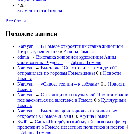
4.93
Знаменитости Гомеля
Все блоги
Похожие записи
Narayan
→
В Гомеле откроется выставка живописи
Петра Лукьяненко
0
в
Афиша Гомеля
admin
→
Выставка живописи художницы Анны
Силивончик "Чудеса"
1
в
Афиша Гомеля
Narayan
→
Выставка "Спасатели глазами детей"
отправилась по городам Гомельщины
0
в
Новости
Гомеля
Narayan
→
«Сквозь тернии – к звёздам»
0
в
Новости
Гомеля
Narayan
→
С традициями и культурой Японии можно
познакомиться на выставке в Гомеле
0
в
Культурный
Гомель
Narayan
→
Выставка доисторических животных
откроется в Гомеле 28 мая
0
в
Афиша Гомеля
Swift
→
Санкт-Петербургский музей восковых фигур
представит в Гомеле известных политиков и поэтов
4
в
Афиша Гомеля