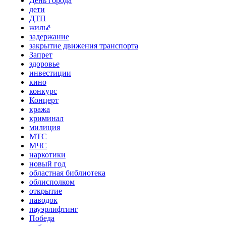
День города
дети
ДТП
жильё
задержание
закрытие движения транспорта
Запрет
здоровье
инвестиции
кино
конкурс
Концерт
кража
криминал
милиция
МТС
МЧС
наркотики
новый год
областная библиотека
облисполком
открытие
паводок
пауэрлифтинг
Победа