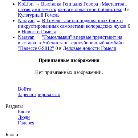
KoLibri
→
Выставка Геннадия Говора «Мастацтва і
паэзія ў кнізе» откроется в областной библиотеке
0
в
Культурный Гомель
Narayan
→
В Гомель завезли подкованных блох и
инкрустированных самолетами колорадских жуков
0
в
Новости Гомеля
Narayan
→
"Гомсельмаш" впервые представит на
выставке в Узбекистане зерноуборочный комбайн
"Палессе GS812"
0
в
Деловые новости Гомеля
Привязанные изображения
Нет привязанных изображений.
Войти
Зарегистрироваться
Разделы
Блоги
Люди
Галерея
Блоги