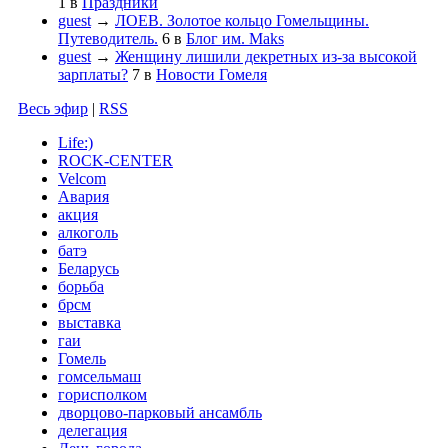
1
в
Праздники
guest
→
ЛОЕВ. Золотое кольцо Гомельщины.
Путеводитель.
6
в
Блог им. Maks
guest
→
Женщину лишили декретных из-за высокой
зарплаты?
7
в
Новости Гомеля
Весь эфир
|
RSS
Life:)
ROCK-CENTER
Velcom
Авария
акция
алкоголь
батэ
Беларусь
борьба
брсм
выставка
гаи
Гомель
гомсельмаш
горисполком
дворцово-парковый ансамбль
делегация