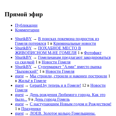
Прямой эфир
Публикации
Комментарии
ShurikBY
→
В поисках покемона подросток из
Гомеля потерялся
1
в
Криминальные новости
ShurikBY
→
ПОХАБНОЕ МЕСТО В
ЖИВОПИСНОМ М-НЕ ГОМЕЛЯ
1
в
Фотофакт
ShurikBY
→
Гомельчанам предлагают закодироваться
со скидкой
1
в
Новости Гомеля
ShurikBY
→
Супермаркет "Алми" вместо рынка
"Быховский"
1
в
Новости Гомеля
guest
→
Мы строили, строили и наконец построили
1
в
Жильё в Гомеле
guest
→
Gepard.by теперь и в Гомеле!
12
в
Новости
Гомеля
guest
→
День рождения Любимого города. Как это
было...
9
в
День города Гомель
guest
→
С наступающим Новым годом и Рождеством!
1
в
Праздники
guest
→
ЛОЕВ. Золотое кольцо Гомельщины.