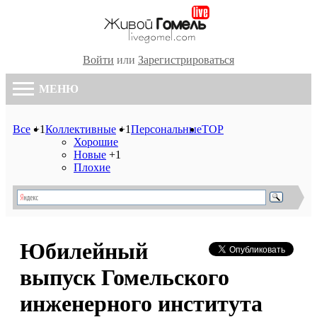
Войти
или
Зарегистрироваться
МЕНЮ
Все
+1
Коллективные
+1
Персональные
TOP
Хорошие
Новые
+1
Плохие
Юбилейный
выпуск Гомельского
инженерного института