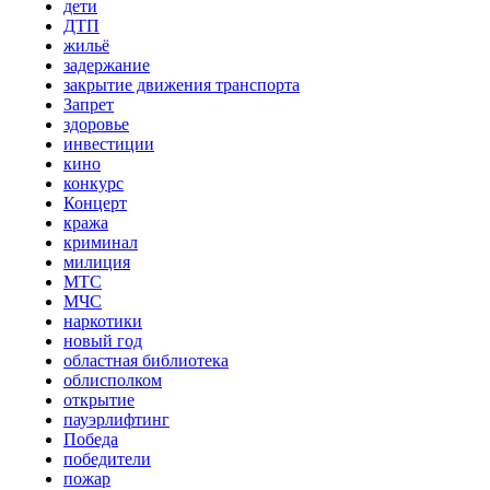
дети
ДТП
жильё
задержание
закрытие движения транспорта
Запрет
здоровье
инвестиции
кино
конкурс
Концерт
кража
криминал
милиция
МТС
МЧС
наркотики
новый год
областная библиотека
облисполком
открытие
пауэрлифтинг
Победа
победители
пожар