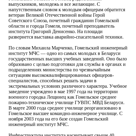
выпускников, молодежь и все желающие. С
напутственным словом к молодым офицерам обратится
ветеран Великой Отечественной войны Герой
Советского Союза, почетный гражданин Гомельской
области и города Гомеля, почетный преподаватель
института Григорий Денисенко. На площади
развернется выставка аварийно-спасательной техники.
По словам Михаила Марченко, Гомельский инженерный
институт МЧС — одно из самых молодых в Беларуси
государственных высших учебных заведений. Оно было
образовано с целью подготовки для службы в органах и
подразделениях министерства по чрезвычайным
ситуациям высококвалифицированных офицеров-
специалистов, способных решать задачи в
экстремальных условиях различного характера. Учебное
заведение учреждено в мае 1997 года на территории
военного городка Лещинец как Гомельское среднее
пожарно-техническое училище ГУВПС МВД Беларуси.
В марте 2000 года среднее училище реорганизовано в
Гомельское высшее командно-инженерное училище. С
ноября 2003 года на его базе создан Гомельский
инженерный институт МЧС.
Инфраструктура института насчитывает свыше 40