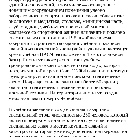
зданий и сооружений, в том числе — оснащенные
новейшим оборудованием помещения учебно-
лабораторного и спортивного комплексов, общежитие,
библиотека и медиатека, столовая, медицинская часть,
клуб, стадион, учебно-тренировочный манеж в
комплексе со спортивной башней для занятий пожарно-
спасательным спортом и др. В ближайшее время
завершится строительство здания учебной пожарной
аварийно-спасательной части (действующая в настоящее
время учебная ПАСЧ расположена в 4 км от основной
базы). Институт также располагает учебно-
тренировочной базой по спасению на водах, которая
находится в пойме реки Сож. С 2004 года при институте
функционирует авиационное поисково-спасательное
звено. Подразделение насчитывает более 60 единиц
аварийно-спасательной инженерной и понтонно-
мостовой техники. На территории института создан
мемориал памяти жертв Чернобыля.
В учебном заведении создан сводный аварийно-
спасательный отряд численностью 250 человек, который
является резервом министерства на случай выполнения
специальных задач в местах крупных аварий и
катастроф и который уже неоднократно подтверждал на
практике свою высокую боеготовность и