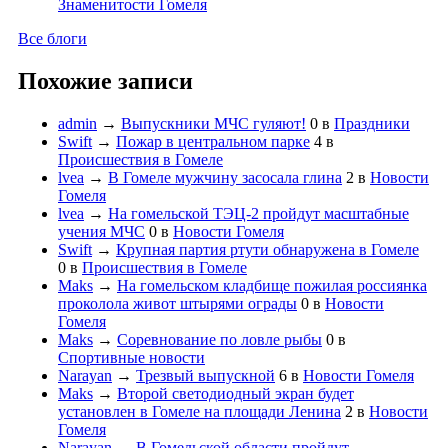
Знаменитости Гомеля
Все блоги
Похожие записи
admin
→
Выпускники МЧС гуляют!
0
в
Праздники
Swift
→
Пожар в центральном парке
4
в
Происшествия в Гомеле
lvea
→
В Гомеле мужчину засосала глина
2
в
Новости
Гомеля
lvea
→
На гомельской ТЭЦ-2 пройдут масштабные
учения МЧС
0
в
Новости Гомеля
Swift
→
Крупная партия ртути обнаружена в Гомеле
0
в
Происшествия в Гомеле
Maks
→
На гомельском кладбище пожилая россиянка
проколола живот штырями ограды
0
в
Новости
Гомеля
Maks
→
Соревнование по ловле рыбы
0
в
Спортивные новости
Narayan
→
Трезвый выпускной
6
в
Новости Гомеля
Maks
→
Второй светодиодный экран будет
установлен в Гомеле на площади Ленина
2
в
Новости
Гомеля
Narayan
→
В Гомельской области пройдут