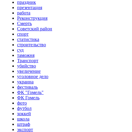
праздник
презентация
работа
Реконструкция
Смерть
Советский район
спорт
статистика
строительство
суд
таможня
Транспорт
убийство
увеличение
уголовное дело
украина
фестиваль
ФК "Гомель"
ФК Гомель
фото
футбол
хоккей
школа
штраф
экспорт