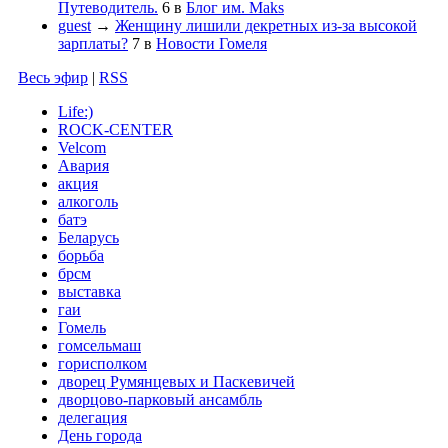
Путеводитель.
6
в
Блог им. Maks
guest
→
Женщину лишили декретных из-за высокой
зарплаты?
7
в
Новости Гомеля
Весь эфир
|
RSS
Life:)
ROCK-CENTER
Velcom
Авария
акция
алкоголь
батэ
Беларусь
борьба
брсм
выставка
гаи
Гомель
гомсельмаш
горисполком
дворец Румянцевых и Паскевичей
дворцово-парковый ансамбль
делегация
День города