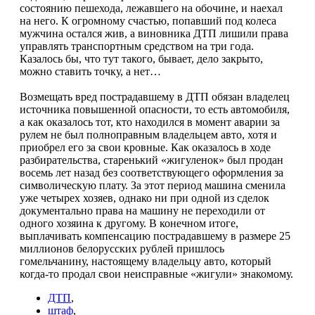
состоянию пешехода, лежавшего на обочине, и наехал
на него. К огромному счастью, попавший под колеса
мужчина остался жив, а виновника ДТП лишили права
управлять транспортным средством на три года.
Казалось бы, что тут такого, бывает, дело закрыто,
можно ставить точку, а нет…
Возмещать вред пострадавшему в ДТП обязан владелец
источника повышенной опасности, то есть автомобиля,
а как оказалось тот, кто находился в момент аварии за
рулем не был полноправным владельцем авто, хотя и
приобрел его за свои кровные. Как оказалось в ходе
разбирательства, старенький «жигуленок» был продан
восемь лет назад без соответствующего оформления за
символическую плату. За этот период машина сменила
уже четырех хозяев, однако ни при одной из сделок
документально права на машину не переходили от
одного хозяина к другому. В конечном итоге,
выплачивать компенсацию пострадавшему в размере 25
миллионов белорусских рублей пришлось
гомельчанину, настоящему владельцу авто, который
когда-то продал свои неисправные «жигули» знакомому.
ДТП
,
штаф
,