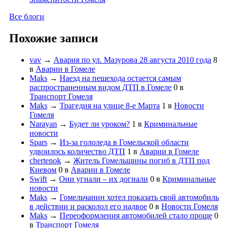
Все блоги
Похожие записи
vav
→
Авария по ул. Мазурова 28 августа 2010 года
8
в
Аварии в Гомеле
Maks
→
Наезд на пешехода остается самым
распространенным видом ДТП в Гомеле
0
в
Транспорт Гомеля
Maks
→
Трагедия на улице 8-е Марта
1
в
Новости
Гомеля
Narayan
→
Будет ли уроком?
1
в
Криминальные
новости
Spars
→
Из-за гололеда в Гомельской области
удвоилось количество ДТП
1
в
Аварии в Гомеле
chertenok
→
Житель Гомельщины погиб в ДТП под
Киевом
0
в
Аварии в Гомеле
Swift
→
Они угнали – их догнали
0
в
Криминальные
новости
Maks
→
Гомельчанин хотел показать свой автомобиль
в действии и расколол его надвое
0
в
Новости Гомеля
Maks
→
Переоформления автомобилей стало проще
0
в
Транспорт Гомеля