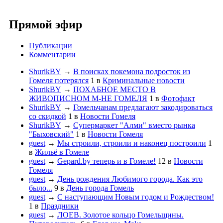
Прямой эфир
Публикации
Комментарии
ShurikBY
→
В поисках покемона подросток из
Гомеля потерялся
1
в
Криминальные новости
ShurikBY
→
ПОХАБНОЕ МЕСТО В
ЖИВОПИСНОМ М-НЕ ГОМЕЛЯ
1
в
Фотофакт
ShurikBY
→
Гомельчанам предлагают закодироваться
со скидкой
1
в
Новости Гомеля
ShurikBY
→
Супермаркет "Алми" вместо рынка
"Быховский"
1
в
Новости Гомеля
guest
→
Мы строили, строили и наконец построили
1
в
Жильё в Гомеле
guest
→
Gepard.by теперь и в Гомеле!
12
в
Новости
Гомеля
guest
→
День рождения Любимого города. Как это
было...
9
в
День города Гомель
guest
→
С наступающим Новым годом и Рождеством!
1
в
Праздники
guest
→
ЛОЕВ. Золотое кольцо Гомельщины.