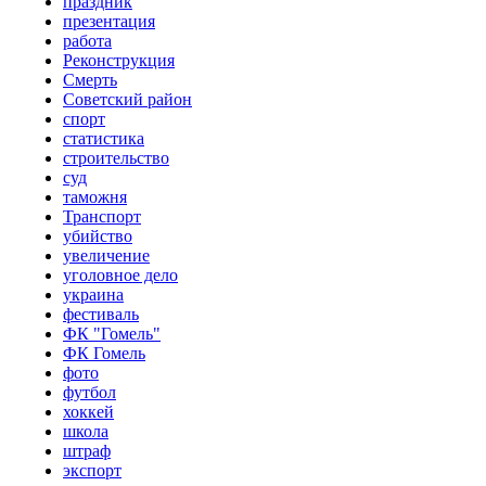
праздник
презентация
работа
Реконструкция
Смерть
Советский район
спорт
статистика
строительство
суд
таможня
Транспорт
убийство
увеличение
уголовное дело
украина
фестиваль
ФК "Гомель"
ФК Гомель
фото
футбол
хоккей
школа
штраф
экспорт