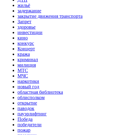
жильё
задержание
закрытие движения транспорта
Запрет
здоровье
инвестиции
кино
конкурс
Концерт
кража
криминал
милиция
МТС
МЧС
наркотики
новый год
областная библиотека
облисполком
открытие
паводок
пауэрлифтинг
Победа
победители
пожар