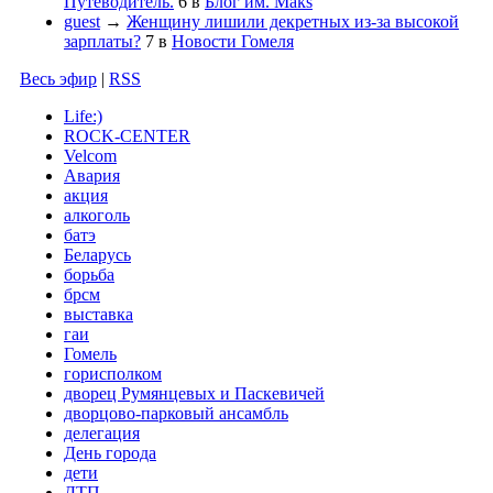
Путеводитель.
6
в
Блог им. Maks
guest
→
Женщину лишили декретных из-за высокой
зарплаты?
7
в
Новости Гомеля
Весь эфир
|
RSS
Life:)
ROCK-CENTER
Velcom
Авария
акция
алкоголь
батэ
Беларусь
борьба
брсм
выставка
гаи
Гомель
горисполком
дворец Румянцевых и Паскевичей
дворцово-парковый ансамбль
делегация
День города
дети
ДТП