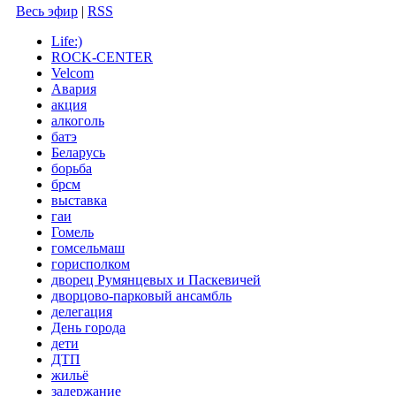
Весь эфир
|
RSS
Life:)
ROCK-CENTER
Velcom
Авария
акция
алкоголь
батэ
Беларусь
борьба
брсм
выставка
гаи
Гомель
гомсельмаш
горисполком
дворец Румянцевых и Паскевичей
дворцово-парковый ансамбль
делегация
День города
дети
ДТП
жильё
задержание