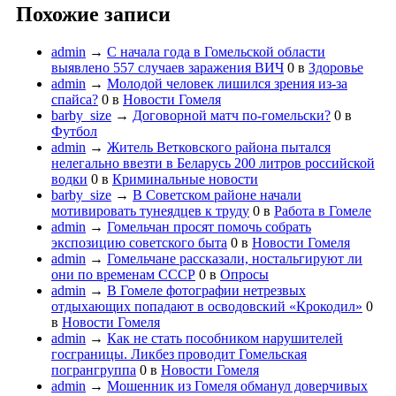
Похожие записи
admin
→
С начала года в Гомельской области
выявлено 557 случаев заражения ВИЧ
0
в
Здоровье
admin
→
Молодой человек лишился зрения из-за
спайса?
0
в
Новости Гомеля
barby_size
→
Договорной матч по-гомельски?
0
в
Футбол
admin
→
Житель Ветковского района пытался
нелегально ввезти в Беларусь 200 литров российской
водки
0
в
Криминальные новости
barby_size
→
В Советском районе начали
мотивировать тунеядцев к труду
0
в
Работа в Гомеле
admin
→
Гомельчан просят помочь собрать
экспозицию советского быта
0
в
Новости Гомеля
admin
→
Гомельчане рассказали, ностальгируют ли
они по временам СССР
0
в
Опросы
admin
→
В Гомеле фотографии нетрезвых
отдыхающих попадают в осводовский «Крокодил»
0
в
Новости Гомеля
admin
→
Как не стать пособником нарушителей
госграницы. Ликбез проводит Гомельская
погрангруппа
0
в
Новости Гомеля
admin
→
Мошенник из Гомеля обманул доверчивых