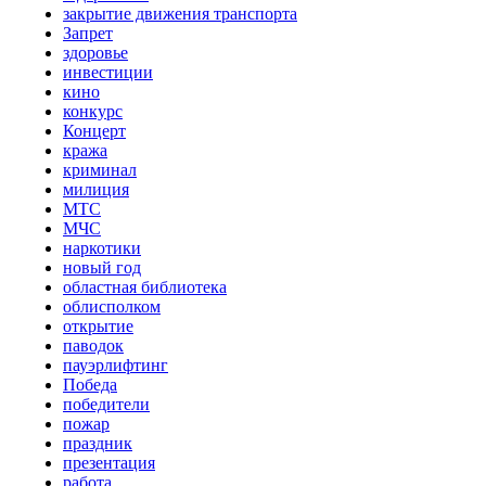
закрытие движения транспорта
Запрет
здоровье
инвестиции
кино
конкурс
Концерт
кража
криминал
милиция
МТС
МЧС
наркотики
новый год
областная библиотека
облисполком
открытие
паводок
пауэрлифтинг
Победа
победители
пожар
праздник
презентация
работа