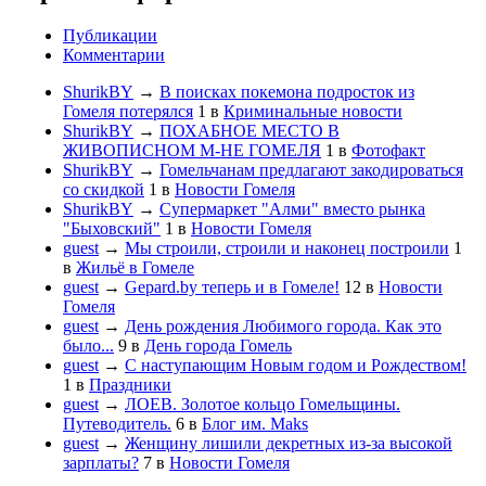
Публикации
Комментарии
ShurikBY
→
В поисках покемона подросток из
Гомеля потерялся
1
в
Криминальные новости
ShurikBY
→
ПОХАБНОЕ МЕСТО В
ЖИВОПИСНОМ М-НЕ ГОМЕЛЯ
1
в
Фотофакт
ShurikBY
→
Гомельчанам предлагают закодироваться
со скидкой
1
в
Новости Гомеля
ShurikBY
→
Супермаркет "Алми" вместо рынка
"Быховский"
1
в
Новости Гомеля
guest
→
Мы строили, строили и наконец построили
1
в
Жильё в Гомеле
guest
→
Gepard.by теперь и в Гомеле!
12
в
Новости
Гомеля
guest
→
День рождения Любимого города. Как это
было...
9
в
День города Гомель
guest
→
С наступающим Новым годом и Рождеством!
1
в
Праздники
guest
→
ЛОЕВ. Золотое кольцо Гомельщины.
Путеводитель.
6
в
Блог им. Maks
guest
→
Женщину лишили декретных из-за высокой
зарплаты?
7
в
Новости Гомеля