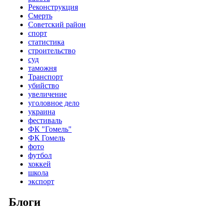
Реконструкция
Смерть
Советский район
спорт
статистика
строительство
суд
таможня
Транспорт
убийство
увеличение
уголовное дело
украина
фестиваль
ФК "Гомель"
ФК Гомель
фото
футбол
хоккей
школа
экспорт
Блоги