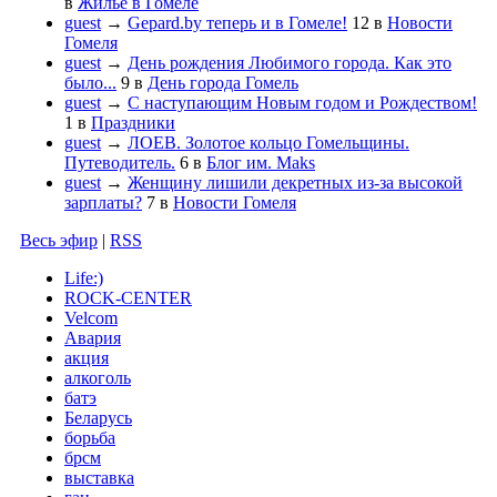
в
Жильё в Гомеле
guest
→
Gepard.by теперь и в Гомеле!
12
в
Новости
Гомеля
guest
→
День рождения Любимого города. Как это
было...
9
в
День города Гомель
guest
→
С наступающим Новым годом и Рождеством!
1
в
Праздники
guest
→
ЛОЕВ. Золотое кольцо Гомельщины.
Путеводитель.
6
в
Блог им. Maks
guest
→
Женщину лишили декретных из-за высокой
зарплаты?
7
в
Новости Гомеля
Весь эфир
|
RSS
Life:)
ROCK-CENTER
Velcom
Авария
акция
алкоголь
батэ
Беларусь
борьба
брсм
выставка