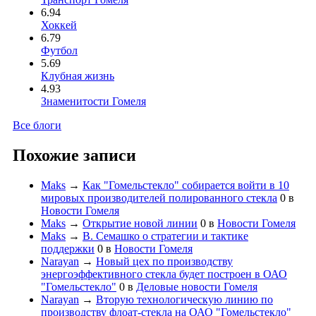
6.94
Хоккей
6.79
Футбол
5.69
Клубная жизнь
4.93
Знаменитости Гомеля
Все блоги
Похожие записи
Maks
→
Как "Гомельстекло" собирается войти в 10
мировых производителей полированного стекла
0
в
Новости Гомеля
Maks
→
Открытие новой линии
0
в
Новости Гомеля
Maks
→
В. Семашко о стратегии и тактике
поддержки
0
в
Новости Гомеля
Narayan
→
Новый цех по производству
энергоэффективного стекла будет построен в ОАО
"Гомельстекло"
0
в
Деловые новости Гомеля
Narayan
→
Вторую технологическую линию по
производству флоат-стекла на ОАО "Гомельстекло"