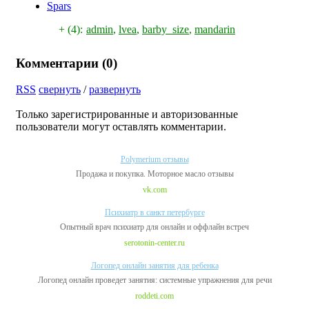
Spars
+ (4):
admin
,
lvea
,
barby_size
,
mandarin
Комментарии (
0
)
RSS
свернуть
/
развернуть
Только зарегистрированные и авторизованные
пользователи могут оставлять комментарии.
Polymerium отзывы
Продажа и покупка. Моторное масло отзывы
vk.com
Психиатр в санкт петербурге
Опытный врач психиатр для онлайн и оффлайн встреч
serotonin-center.ru
Логопед онлайн занятия для ребенка
Логопед онлайн проведет занятия: системные упражнения для речи
roddeti.com