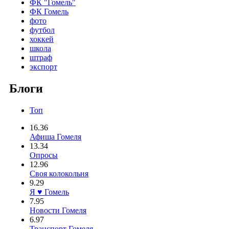
ФК "Гомель"
ФК Гомель
фото
футбол
хоккей
школа
штраф
экспорт
Блоги
Топ
16.36
Афиша Гомеля
13.34
Опросы
12.96
Своя колокольня
9.29
Я ♥ Гомель
7.95
Новости Гомеля
6.97
Транспорт Гомеля