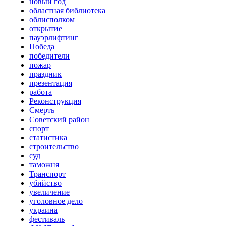
новый год
областная библиотека
облисполком
открытие
пауэрлифтинг
Победа
победители
пожар
праздник
презентация
работа
Реконструкция
Смерть
Советский район
спорт
статистика
строительство
суд
таможня
Транспорт
убийство
увеличение
уголовное дело
украина
фестиваль