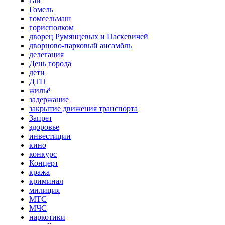
гаи
Гомель
гомсельмаш
горисполком
дворец Румянцевых и Паскевичей
дворцово-парковый ансамбль
делегация
День города
дети
ДТП
жильё
задержание
закрытие движения транспорта
Запрет
здоровье
инвестиции
кино
конкурс
Концерт
кража
криминал
милиция
МТС
МЧС
наркотики