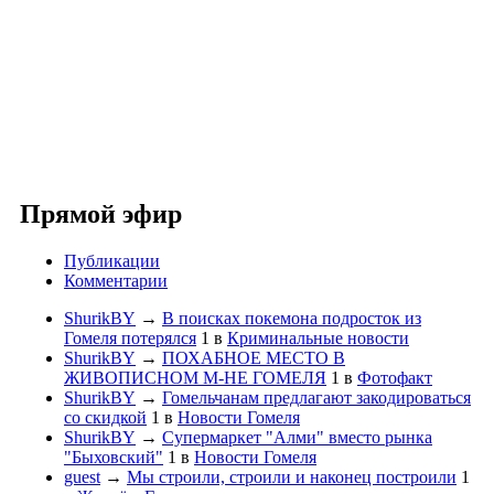
Прямой эфир
Публикации
Комментарии
ShurikBY
→
В поисках покемона подросток из
Гомеля потерялся
1
в
Криминальные новости
ShurikBY
→
ПОХАБНОЕ МЕСТО В
ЖИВОПИСНОМ М-НЕ ГОМЕЛЯ
1
в
Фотофакт
ShurikBY
→
Гомельчанам предлагают закодироваться
со скидкой
1
в
Новости Гомеля
ShurikBY
→
Супермаркет "Алми" вместо рынка
"Быховский"
1
в
Новости Гомеля
guest
→
Мы строили, строили и наконец построили
1