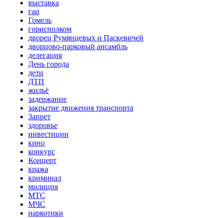
выставка
гаи
Гомель
горисполком
дворец Румянцевых и Паскевичей
дворцово-парковый ансамбль
делегация
День города
дети
ДТП
жильё
задержание
закрытие движения транспорта
Запрет
здоровье
инвестиции
кино
конкурс
Концерт
кража
криминал
милиция
МТС
МЧС
наркотики