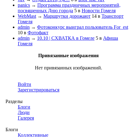
panics
→
Программа праздничных мероприятий,
посвященных Дню города
5
в
Новости Гомеля
WebMast
→
Маршрутки дорожают
14
в
Транспорт
Гомеля
admin
→
Фотоконкурс выиграл пользователь For_est
10
в
Фотофакт
admin
→
10.10 | СХВАТКА в Гомеле
5
в
Афиша
Гомеля
Привязанные изображения
Нет привязанных изображений.
Войти
Зарегистрироваться
Разделы
Блоги
Люди
Галерея
Блоги
Коллективные