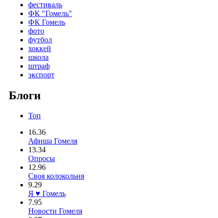
фестиваль
ФК "Гомель"
ФК Гомель
фото
футбол
хоккей
школа
штраф
экспорт
Блоги
Топ
16.36
Афиша Гомеля
13.34
Опросы
12.96
Своя колокольня
9.29
Я ♥ Гомель
7.95
Новости Гомеля