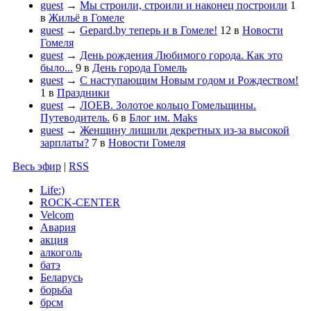
guest
→
Мы строили, строили и наконец построили
1
в
Жильё в Гомеле
guest
→
Gepard.by теперь и в Гомеле!
12
в
Новости
Гомеля
guest
→
День рождения Любимого города. Как это
было...
9
в
День города Гомель
guest
→
С наступающим Новым годом и Рождеством!
1
в
Праздники
guest
→
ЛОЕВ. Золотое кольцо Гомельщины.
Путеводитель.
6
в
Блог им. Maks
guest
→
Женщину лишили декретных из-за высокой
зарплаты?
7
в
Новости Гомеля
Весь эфир
|
RSS
Life:)
ROCK-CENTER
Velcom
Авария
акция
алкоголь
батэ
Беларусь
борьба
брсм