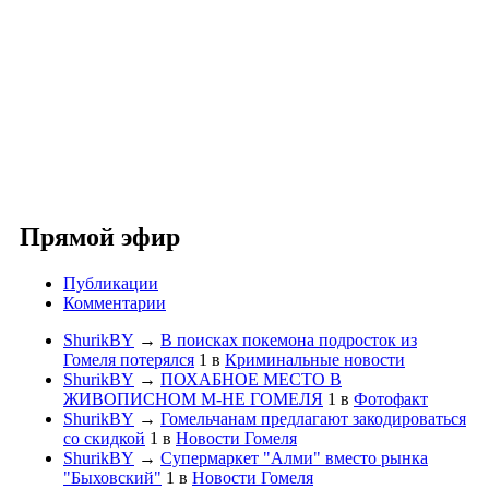
Прямой эфир
Публикации
Комментарии
ShurikBY
→
В поисках покемона подросток из
Гомеля потерялся
1
в
Криминальные новости
ShurikBY
→
ПОХАБНОЕ МЕСТО В
ЖИВОПИСНОМ М-НЕ ГОМЕЛЯ
1
в
Фотофакт
ShurikBY
→
Гомельчанам предлагают закодироваться
со скидкой
1
в
Новости Гомеля
ShurikBY
→
Супермаркет "Алми" вместо рынка
"Быховский"
1
в
Новости Гомеля