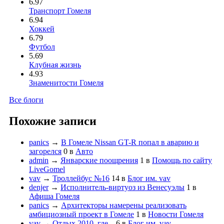
6.97
Транспорт Гомеля
6.94
Хоккей
6.79
Футбол
5.69
Клубная жизнь
4.93
Знаменитости Гомеля
Все блоги
Похожие записи
panics
→
В Гомеле Nissan GT-R попал в аварию и
загорелся
0
в
Авто
admin
→
Январские поощрения
1
в
Помощь по сайту
LiveGomel
vav
→
Троллейбус №16
14
в
Блог им. vav
denjer
→
Исполнитель-виртуоз из Венесуэлы
1
в
Афиша Гомеля
panics
→
Архитекторы намерены реализовать
амбициозный проект в Гомеле
1
в
Новости Гомеля
vav
→
Отдых 2010, где...
6
в
Блог им. vav