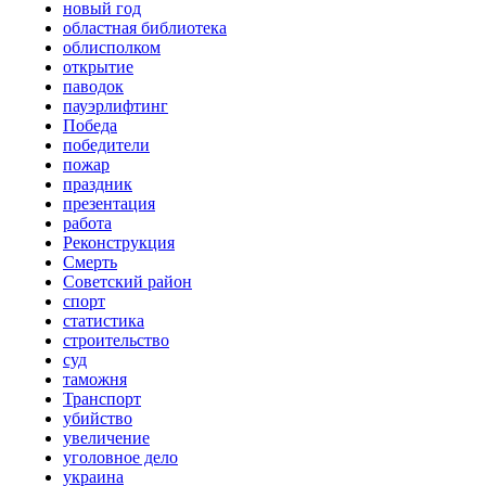
новый год
областная библиотека
облисполком
открытие
паводок
пауэрлифтинг
Победа
победители
пожар
праздник
презентация
работа
Реконструкция
Смерть
Советский район
спорт
статистика
строительство
суд
таможня
Транспорт
убийство
увеличение
уголовное дело
украина