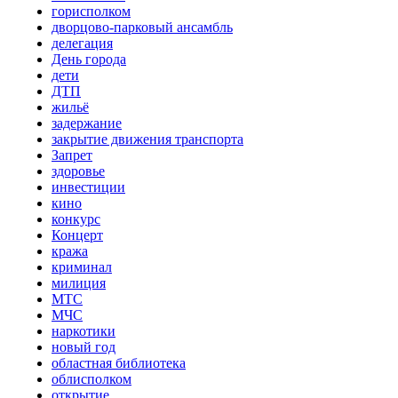
горисполком
дворцово-парковый ансамбль
делегация
День города
дети
ДТП
жильё
задержание
закрытие движения транспорта
Запрет
здоровье
инвестиции
кино
конкурс
Концерт
кража
криминал
милиция
МТС
МЧС
наркотики
новый год
областная библиотека
облисполком
открытие