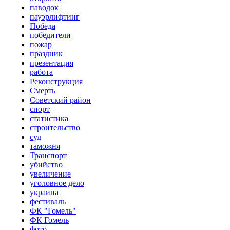
паводок
пауэрлифтинг
Победа
победители
пожар
праздник
презентация
работа
Реконструкция
Смерть
Советский район
спорт
статистика
строительство
суд
таможня
Транспорт
убийство
увеличение
уголовное дело
украина
фестиваль
ФК "Гомель"
ФК Гомель
фото