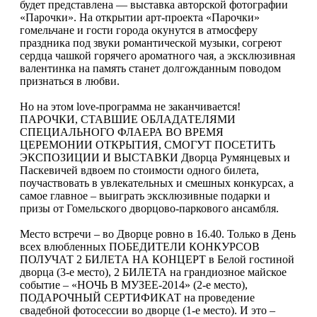
будет представлена — выставка авторской фотографии
«Парочки». На открытии арт-проекта «Парочки»
гомельчане и гости города окунутся в атмосферу
праздника под звуки романтической музыки, согреют
сердца чашкой горячего ароматного чая, а эксклюзивная
валентинка на память станет долгожданным поводом
признаться в любви.
Но на этом love-программа не заканчивается!
ПАРОЧКИ, СТАВШИЕ ОБЛАДАТЕЛЯМИ
СПЕЦИАЛЬНОГО ФЛАЕРА ВО ВРЕМЯ
ЦЕРЕМОНИИ ОТКРЫТИЯ, СМОГУТ ПОСЕТИТЬ
ЭКСПОЗИЦИИ И ВЫСТАВКИ Дворца Румянцевых и
Паскевичей вдвоем по стоимости одного билета,
поучаствовать в увлекательных и смешных конкурсах, а
самое главное – выиграть эксклюзивные подарки и
призы от Гомельского дворцово-паркового ансамбля.
Место встречи – во Дворце ровно в 16.40. Только в День
всех влюбленных ПОБЕДИТЕЛИ КОНКУРСОВ
ПОЛУЧАТ 2 БИЛЕТА НА КОНЦЕРТ в Белой гостиной
дворца (3-е место), 2 БИЛЕТА на грандиозное майское
событие – «НОЧЬ В МУЗЕЕ-2014» (2-е место),
ПОДАРОЧНЫЙ СЕРТИФИКАТ на проведение
свадебной фотосессии во дворце (1-е место). И это –