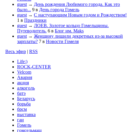
guest
→
День рождения Любимого города. Как это
было...
9
в
День города Гомель
guest
→
С наступающим Новым годом и Рождеством!
1
в
Праздники
guest
→
ЛОЕВ. Золотое кольцо Гомельщины.
Путеводитель.
6
в
Блог им. Maks
guest
→
Женщину лишили декретных из-за высокой
зарплаты?
7
в
Новости Гомеля
Весь эфир
|
RSS
Life:)
ROCK-CENTER
Velcom
Авария
акция
алкоголь
батэ
Беларусь
борьба
брсм
выставка
гаи
Гомель
гомсельмаш