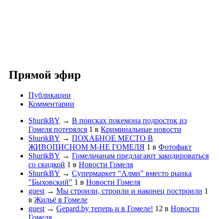
Прямой эфир
Публикации
Комментарии
ShurikBY
→
В поисках покемона подросток из
Гомеля потерялся
1
в
Криминальные новости
ShurikBY
→
ПОХАБНОЕ МЕСТО В
ЖИВОПИСНОМ М-НЕ ГОМЕЛЯ
1
в
Фотофакт
ShurikBY
→
Гомельчанам предлагают закодироваться
со скидкой
1
в
Новости Гомеля
ShurikBY
→
Супермаркет "Алми" вместо рынка
"Быховский"
1
в
Новости Гомеля
guest
→
Мы строили, строили и наконец построили
1
в
Жильё в Гомеле
guest
→
Gepard.by теперь и в Гомеле!
12
в
Новости
Гомеля