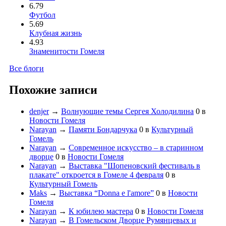
6.79
Футбол
5.69
Клубная жизнь
4.93
Знаменитости Гомеля
Все блоги
Похожие записи
denjer
→
Волнующие темы Сергея Холодилина
0
в
Новости Гомеля
Narayan
→
Памяти Бондарчука
0
в
Культурный
Гомель
Narayan
→
Современное искусство – в старинном
дворце
0
в
Новости Гомеля
Narayan
→
Выставка "Шопеновский фестиваль в
плакате" откроется в Гомеле 4 февраля
0
в
Культурный Гомель
Maks
→
Выставка “Donna e l'amore”
0
в
Новости
Гомеля
Narayan
→
К юбилею мастера
0
в
Новости Гомеля
Narayan
→
В Гомельском Дворце Румянцевых и