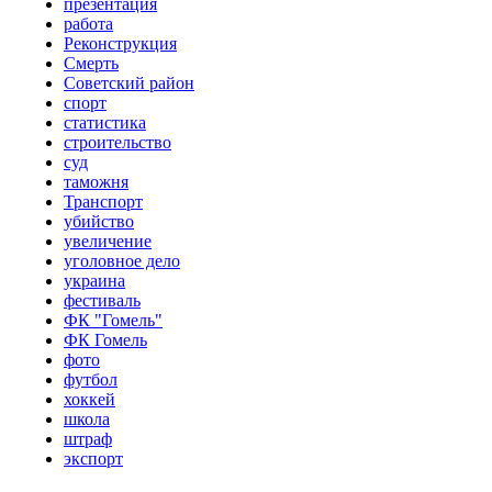
презентация
работа
Реконструкция
Смерть
Советский район
спорт
статистика
строительство
суд
таможня
Транспорт
убийство
увеличение
уголовное дело
украина
фестиваль
ФК "Гомель"
ФК Гомель
фото
футбол
хоккей
школа
штраф
экспорт