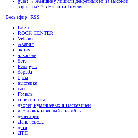
guest
→
Женщину лишили декретных из-за высокой
зарплаты?
7
в
Новости Гомеля
Весь эфир
|
RSS
Life:)
ROCK-CENTER
Velcom
Авария
акция
алкоголь
батэ
Беларусь
борьба
брсм
выставка
гаи
Гомель
горисполком
дворец Румянцевых и Паскевичей
дворцово-парковый ансамбль
делегация
День города
дети
ДТП