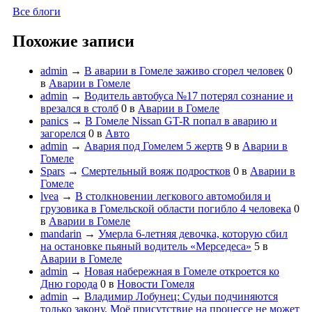
Все блоги
Похожие записи
admin
→
В аварии в Гомеле заживо сгорел человек
0
в
Аварии в Гомеле
admin
→
Водитель автобуса №17 потерял сознание и
врезался в столб
0
в
Аварии в Гомеле
panics
→
В Гомеле Nissan GT-R попал в аварию и
загорелся
0
в
Авто
admin
→
Авария под Гомелем 5 жертв
9
в
Аварии в
Гомеле
Spars
→
Смертельный вояж подростков
0
в
Аварии в
Гомеле
lvea
→
В столкновении легкового автомобиля и
грузовика в Гомельской области погибло 4 человека
0
в
Аварии в Гомеле
mandarin
→
Умерла 6-летняя девочка, которую сбил
на остановке пьяный водитель «Мерседеса»
5
в
Аварии в Гомеле
admin
→
Новая набережная в Гомеле откроется ко
Дню города
0
в
Новости Гомеля
admin
→
Владимир Лобунец: Судьи подчиняются
только закону. Моё присутствие на процессе не может