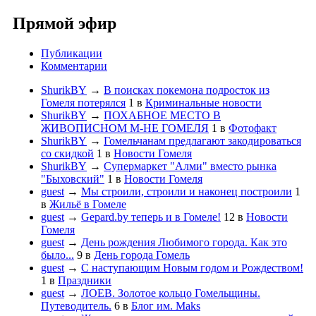
Прямой эфир
Публикации
Комментарии
ShurikBY
→
В поисках покемона подросток из
Гомеля потерялся
1
в
Криминальные новости
ShurikBY
→
ПОХАБНОЕ МЕСТО В
ЖИВОПИСНОМ М-НЕ ГОМЕЛЯ
1
в
Фотофакт
ShurikBY
→
Гомельчанам предлагают закодироваться
со скидкой
1
в
Новости Гомеля
ShurikBY
→
Супермаркет "Алми" вместо рынка
"Быховский"
1
в
Новости Гомеля
guest
→
Мы строили, строили и наконец построили
1
в
Жильё в Гомеле
guest
→
Gepard.by теперь и в Гомеле!
12
в
Новости
Гомеля
guest
→
День рождения Любимого города. Как это
было...
9
в
День города Гомель
guest
→
С наступающим Новым годом и Рождеством!
1
в
Праздники
guest
→
ЛОЕВ. Золотое кольцо Гомельщины.
Путеводитель.
6
в
Блог им. Maks