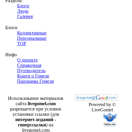
Разделы
Блоги
Люди
Галерея
Блоги
Коллективные
Персональные
TOP
Инфо
О проекте
Справочная
Путеводитель
Книги о Гомеле
Панорамы Гомеля
Использование материалов
сайта
livegomel.com
Powered by ©
разрешается при условии
LiveGomel
установки ссылки (для
интернет-изданий -
гиперссылки
) на
livegomel.com