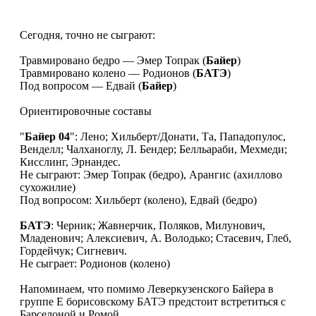
Сегодня, точно не сыграют:
Травмировано бедро — Эмер Топрак (
Байер
)
Травмировано колено — Родионов (
БАТЭ
)
Под вопросом — Едвай (
Байер
)
Ориентировочные составы
"
Байер 04
": Лено; Хильберт/Донати, Та, Пападопулос,
Венделл; Чалханоглу, Л. Бендер; Белльараби, Мехмеди;
Кисслинг, Эрнандес.
Не сыграют: Эмер Топрак (бедро), Арангис (ахиллово
сухожилие)
Под вопросом: Хильберт (колено), Едвай (бедро)
БАТЭ
: Черник; Жавнерчик, Поляков, Милунович,
Младенович; Алексиевич, А. Володько; Стасевич, Глеб,
Гордейчук; Сигневич.
Не сыграет: Родионов (колено)
Напоминаем, что помимо Леверкузенского Байера в
группе E борисовскому БАТЭ предстоит встретиться с
Барселоной и Ромой.