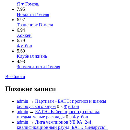
Я ♥ Гомель
7.95
Новости Гомеля
6.97
Транспорт Гомеля
6.94
Хоккей
6.79
Футбол
5.69
Клубная жизнь
4.93
Знаменитости Гомеля
Все блоги
Похожие записи
admin
→
Партизан - БАТЭ: прогноз и шансы
белорусского клуба
0
в
Футбол
admin
→
БАТЭ - Байер: прогноз, составы,
предматчевые расклады
0
в
Футбол
admin
→
Лига чемпионов УЕФА. 2-й
квалификационный раунд. БАТЭ (Беларусь) -