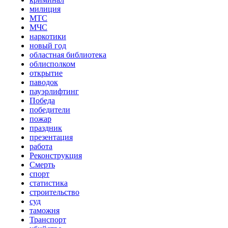
милиция
МТС
МЧС
наркотики
новый год
областная библиотека
облисполком
открытие
паводок
пауэрлифтинг
Победа
победители
пожар
праздник
презентация
работа
Реконструкция
Смерть
спорт
статистика
строительство
суд
таможня
Транспорт