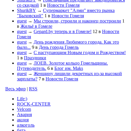
со скидкой
1
в
Новости Гомеля
ShurikBY
→
Супермаркет "Алми" вместо рынка
"Быховский"
1
в
Новости Гомеля
guest
→
Мы строили, строили и наконец построили
1
в
Жильё в Гомеле
guest
→
Gepard.by теперь и в Гомеле!
12
в
Новости
Гомеля
guest
→
День рождения Любимого города. Как это
было...
9
в
День города Гомель
guest
→
С наступающим Новым годом и Рождеством!
1
в
Праздники
guest
→
ЛОЕВ. Золотое кольцо Гомельщины.
Путеводитель.
6
в
Блог им. Maks
guest
→
Женщину лишили декретных из-за высокой
зарплаты?
7
в
Новости Гомеля
Весь эфир
|
RSS
Life:)
ROCK-CENTER
Velcom
Авария
акция
алкоголь
батэ