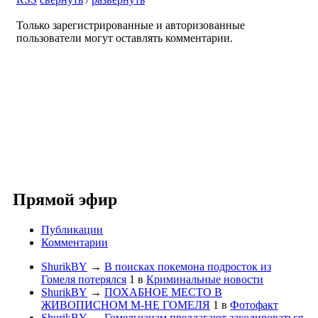
Только зарегистрированные и авторизованные
пользователи могут оставлять комментарии.
Прямой эфир
Публикации
Комментарии
ShurikBY
→
В поисках покемона подросток из
Гомеля потерялся
1
в
Криминальные новости
ShurikBY
→
ПОХАБНОЕ МЕСТО В
ЖИВОПИСНОМ М-НЕ ГОМЕЛЯ
1
в
Фотофакт
ShurikBY
→
Гомельчанам предлагают закодироваться