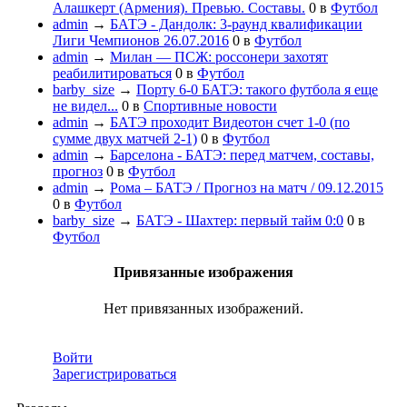
Алашкерт (Армения). Превью. Составы.
0
в
Футбол
admin
→
БАТЭ - Дандолк: 3-раунд квалификации
Лиги Чемпионов 26.07.2016
0
в
Футбол
admin
→
Милан — ПСЖ: россонери захотят
реабилитироваться
0
в
Футбол
barby_size
→
Порту 6-0 БАТЭ: такого футбола я еще
не видел...
0
в
Спортивные новости
admin
→
БАТЭ проходит Видеотон счет 1-0 (по
сумме двух матчей 2-1)
0
в
Футбол
admin
→
Барселона - БАТЭ: перед матчем, составы,
прогноз
0
в
Футбол
admin
→
Рома – БАТЭ / Прогноз на матч / 09.12.2015
0
в
Футбол
barby_size
→
БАТЭ - Шахтер: первый тайм 0:0
0
в
Футбол
Привязанные изображения
Нет привязанных изображений.
Войти
Зарегистрироваться