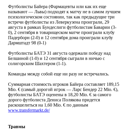
Футболисты Байера (Фармацевты или как их еще
называют — Львы) подходят к матчу не в самом лучшем
психологическом состоянии, так как предыдущие три
встречи футболисты из Леверкузена проиграли, 29
августа в рамках Бундеслиги футболистам Баварии (3-
0), 2 сентября в товарищеском матче проиграли клубу
Падерборн (2-0) и 12 сентября дома проиграли клубу
Дармштадт 98 (0-1)
Футболисты БАТЭ 31 августа одержали победу над
Белшиной (1-0) и 12 сентября сыграли в ничью с
солигорским Шахтером (1-1).
Команды между собой еще ни разу не встречались.
Суммарная стоимость игроков Байера составляет 189,15
Mio. € (самый дорогой игрок — Ларс Бендер 22 Mio. €),
футболисты БАТЭ оценены в 18,20 Mio. € за самого
дорого футболиста Дениса Полякова придется
раскошелиться на 1,60 Mio. € по данным
www.transfermarkt.de/
Травмы