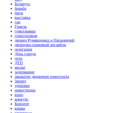
Беларусь
борьба
брсм
выставка
гаи
Гомель
гомсельмаш
горисполком
дворец Румянцевых и Паскевичей
дворцово-парковый ансамбль
делегация
День города
дети
ДТП
жильё
задержание
закрытие движения транспорта
Запрет
здоровье
инвестиции
кино
конкурс
Концерт
кража
криминал