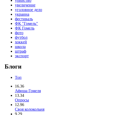
убийство
увеличение
уголовное дело
украина
фестиваль
ФК "Гомель"
ФК Гомель
фото
футбол
хоккей
школа
штраф
экспорт
Блоги
Топ
16.36
Афиша Гомеля
13.34
Опросы
12.96
Своя колокольня
9.29