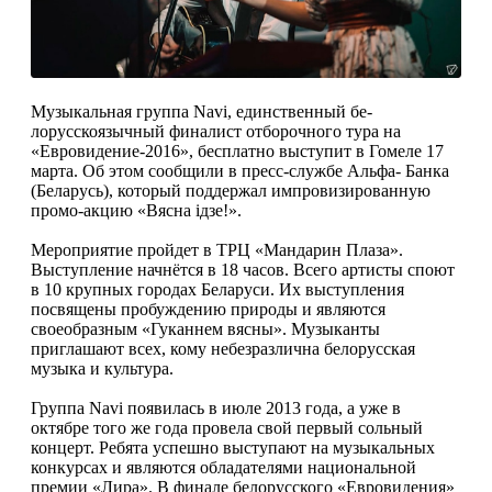
Музы­кальная группа Navi, единственный бе­
лорусскоязычный финалист отбороч­ного тура на
«Евровидение-2016», бес­платно выступит в Гомеле 17
марта. Об этом сообщили в пресс-службе Альфа- Банка
(Беларусь), который поддержал импровизированную
промо-акцию «Вясна iдзе!».
Мероприятие пройдет в ТРЦ «Мандарин Плаза».
Выступление начнётся в 18 часов. Всего артисты спо­ют
в 10 крупных городах Беларуси. Их выступления
посвящены пробуждению природы и являются
своеобразным «Гу­каннем вясны». Музыканты
приглаша­ют всех, кому небезразлична белорус­ская
музыка и культура.
Группа Navi появилась в июле 2013 года, а уже в
октябре того же года провела свой первый сольный
концерт. Ребята успешно выступают на музыкальных
конкурсах и являются обладателями национальной
премии «Лира». В финале белорусского «Евровидения»