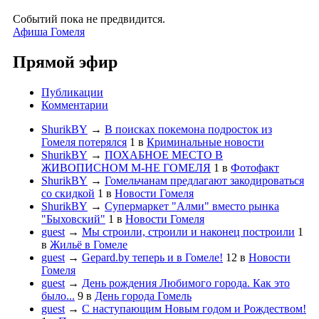
Событий пока не предвидится.
Афиша Гомеля
Прямой эфир
Публикации
Комментарии
ShurikBY
→
В поисках покемона подросток из
Гомеля потерялся
1
в
Криминальные новости
ShurikBY
→
ПОХАБНОЕ МЕСТО В
ЖИВОПИСНОМ М-НЕ ГОМЕЛЯ
1
в
Фотофакт
ShurikBY
→
Гомельчанам предлагают закодироваться
со скидкой
1
в
Новости Гомеля
ShurikBY
→
Супермаркет "Алми" вместо рынка
"Быховский"
1
в
Новости Гомеля
guest
→
Мы строили, строили и наконец построили
1
в
Жильё в Гомеле
guest
→
Gepard.by теперь и в Гомеле!
12
в
Новости
Гомеля
guest
→
День рождения Любимого города. Как это
было...
9
в
День города Гомель
guest
→
С наступающим Новым годом и Рождеством!