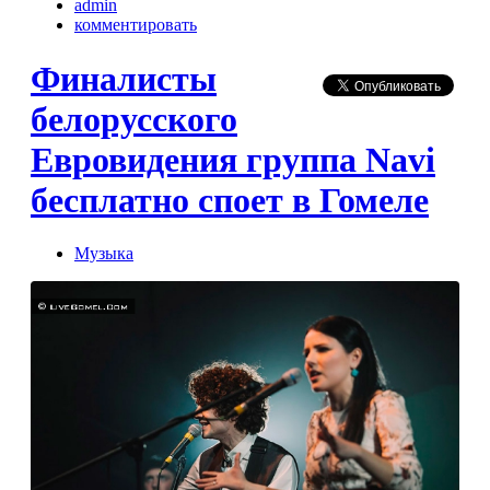
admin
комментировать
Финалисты
белорусского
Евровидения группа Navi
бесплатно споет в Гомеле
Музыка