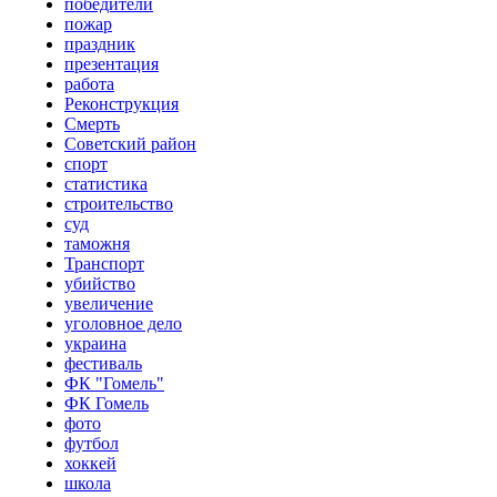
победители
пожар
праздник
презентация
работа
Реконструкция
Смерть
Советский район
спорт
статистика
строительство
суд
таможня
Транспорт
убийство
увеличение
уголовное дело
украина
фестиваль
ФК "Гомель"
ФК Гомель
фото
футбол
хоккей
школа