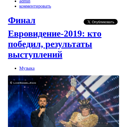
admin
комментировать
Финал
Евровидение-2019: кто
победил, результаты
выступлений
Музыка