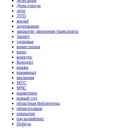
делегация
День города
дети
ДТП
жильё
задержание
закрытие движения транспорта
Запрет
здоровье
инвестиции
кино
конкурс
Концерт
кража
криминал
милиция
МТС
МЧС
наркотики
новый год
областная библиотека
облисполком
открытие
пауэрлифтинг
Победа