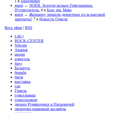
1
в
Праздники
guest
→
ЛОЕВ. Золотое кольцо Гомельщины.
Путеводитель.
6
в
Блог им. Maks
guest
→
Женщину лишили декретных из-за высокой
зарплаты?
7
в
Новости Гомеля
Весь эфир
|
RSS
Life:)
ROCK-CENTER
Velcom
Авария
акция
алкоголь
батэ
Беларусь
борьба
брсм
выставка
гаи
Гомель
гомсельмаш
горисполком
дворец Румянцевых и Паскевичей
дворцово-парковый ансамбль