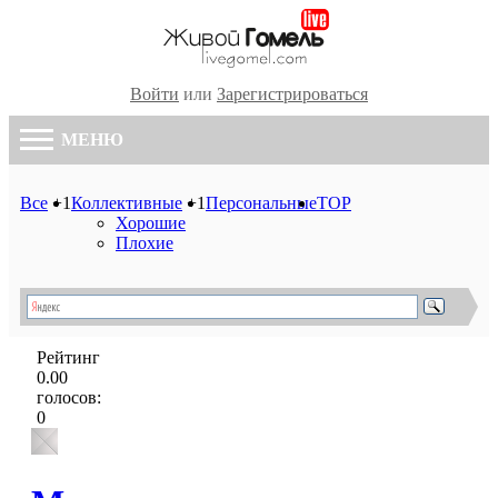
Войти
или
Зарегистрироваться
МЕНЮ
Все
+1
Коллективные
+1
Персональные
TOP
Хорошие
Плохие
Рейтинг
0.00
голосов:
0