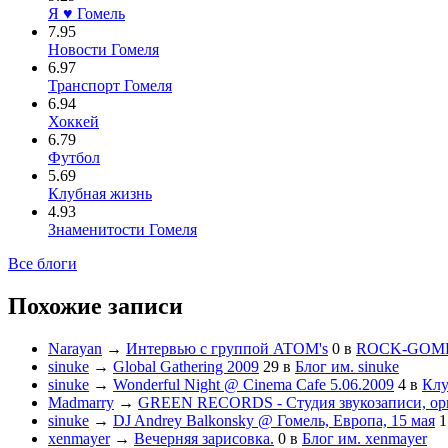
Я ♥ Гомель
7.95
Новости Гомеля
6.97
Транспорт Гомеля
6.94
Хоккей
6.79
Футбол
5.69
Клубная жизнь
4.93
Знаменитости Гомеля
Все блоги
Похожие записи
Narayan
→
Интервью с группой ATOM's
0
в
ROCK-GOM
sinuke
→
Global Gathering 2009
29
в
Блог им. sinuke
sinuke
→
Wonderful Night @ Cinema Cafe 5.06.2009
4
в
Клу
Madmarry
→
GREEN RECORDS - Студия звукозаписи, орг
sinuke
→
DJ Andrey Balkonsky @ Гомель, Европа, 15 мая
1
xenmayer
→
Вечерняя зарисовка.
0
в
Блог им. xenmayer