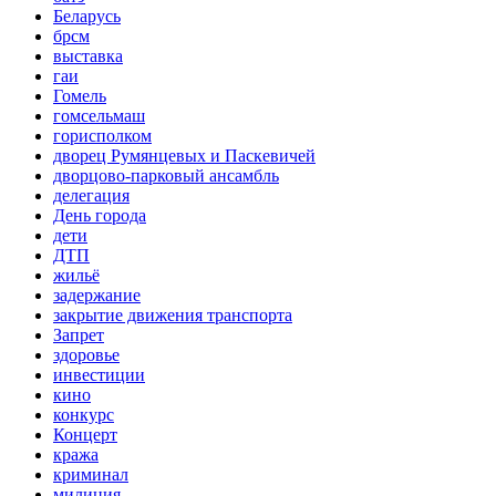
Беларусь
брсм
выставка
гаи
Гомель
гомсельмаш
горисполком
дворец Румянцевых и Паскевичей
дворцово-парковый ансамбль
делегация
День города
дети
ДТП
жильё
задержание
закрытие движения транспорта
Запрет
здоровье
инвестиции
кино
конкурс
Концерт
кража
криминал
милиция