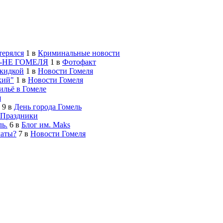
терялся
1
в
Криминальные новости
-НЕ ГОМЕЛЯ
1
в
Фотофакт
скидкой
1
в
Новости Гомеля
кий"
1
в
Новости Гомеля
льё в Гомеле
я
9
в
День города Гомель
Праздники
ь.
6
в
Блог им. Maks
латы?
7
в
Новости Гомеля