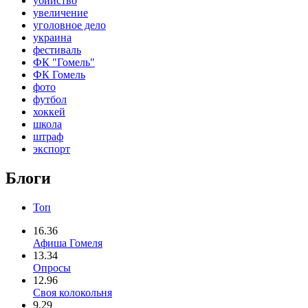
убийство
увеличение
уголовное дело
украина
фестиваль
ФК "Гомель"
ФК Гомель
фото
футбол
хоккей
школа
штраф
экспорт
Блоги
Топ
16.36
Афиша Гомеля
13.34
Опросы
12.96
Своя колокольня
9.29