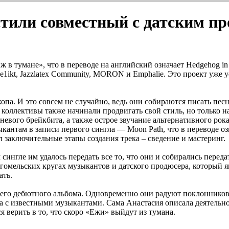
тили совместный с датским пр
 в тумане», что в переводе на английский означает Hedgehog in 
Re1ikt, Jazzlatex Community, MORON и Emphalie. Это проект уже 
а. И это совсем не случайно, ведь они собираются писать песн
е коллективы также начинали продвигать свой стиль, но только н
вого брейкбита, а также острое звучание альтернативного рока.
кантам в записи первого сингла — Moon Path, что в переводе оз
л заключительные этапы создания трека – сведение и мастеринг.
 сингле им удалось передать все то, что они и собирались переда
 гомельских кругах музыкантов и датского продюсера, который я
ать.
оего дебютного альбома. Одновременно они радуют поклоннико
а с известными музыкантами. Сама Анастасия описала деятельно
 верить в то, что скоро «Ежи» выйдут из тумана.