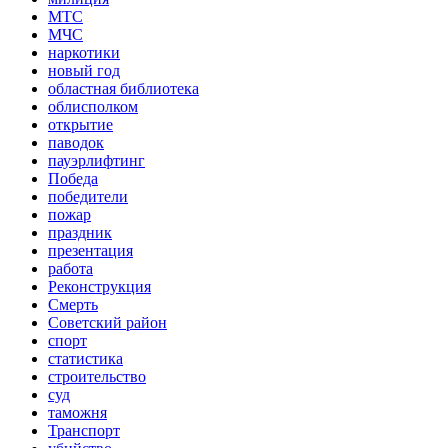
МТС
МЧС
наркотики
новый год
областная библиотека
облисполком
открытие
паводок
пауэрлифтинг
Победа
победители
пожар
праздник
презентация
работа
Реконструкция
Смерть
Советский район
спорт
статистика
строительство
суд
таможня
Транспорт