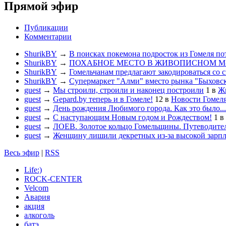
Прямой эфир
Публикации
Комментарии
ShurikBY
→
В поисках покемона подросток из Гомеля по
ShurikBY
→
ПОХАБНОЕ МЕСТО В ЖИВОПИСНОМ М
ShurikBY
→
Гомельчанам предлагают закодироваться со 
ShurikBY
→
Супермаркет "Алми" вместо рынка "Быховс
guest
→
Мы строили, строили и наконец построили
1
в
Жи
guest
→
Gepard.by теперь и в Гомеле!
12
в
Новости Гомел
guest
→
День рождения Любимого города. Как это было...
guest
→
С наступающим Новым годом и Рождеством!
1
в
guest
→
ЛОЕВ. Золотое кольцо Гомельщины. Путеводител
guest
→
Женщину лишили декретных из-за высокой зарп
Весь эфир
|
RSS
Life:)
ROCK-CENTER
Velcom
Авария
акция
алкоголь
батэ