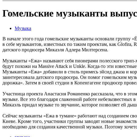
Гомельские музыканты выпус
Музыка
В начале этого года гомельские музыканты основали группу «Ёж
в себе музыкантов, известных по таким проектам, как Glofira, 
датского продюсера Микаэля Адлера Милтерсена.
Музыканты «Ежа» называют себя пионерами полесского трип-хоп
будут похожи на Massive Attack и Unkle. Когда-то эти известны
Музыканты «Ежа» добавили в стиль примесь эйсид джаза и корне
заинтересовала датского продюсера. Он помог гомельским музы
дорожка». Затем в своей студии в Копенгагене продюсер прове
Участница проекта Анастасия Романенко рассказала, что в этом
музыке. Все это благодаря слаженной работе небезызвестных в
Микаэль придал музыке то звучание, которое позволяет ей дыш
Сейчас музыканты «Ежа в тумане» работают над созданием св
Киеве. Кроме того, участники группы заводят новые знакомств
необходимо для создания качественной музыки. Поэтому хочется