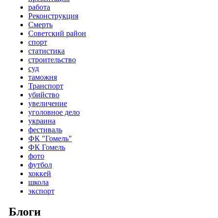
работа
Реконструкция
Смерть
Советский район
спорт
статистика
строительство
суд
таможня
Транспорт
убийство
увеличение
уголовное дело
украина
фестиваль
ФК "Гомель"
ФК Гомель
фото
футбол
хоккей
школа
экспорт
Блоги