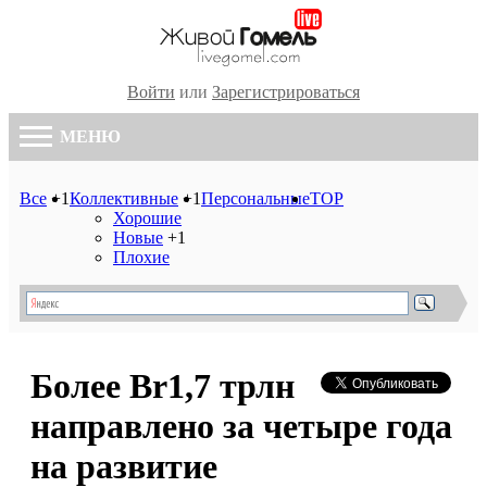
Войти
или
Зарегистрироваться
МЕНЮ
Все
+1
Коллективные
+1
Персональные
TOP
Хорошие
Новые
+1
Плохие
Более Br1,7 трлн
направлено за четыре года
на развитие