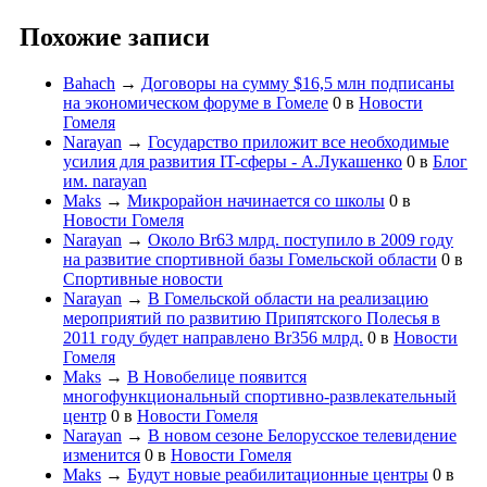
Похожие записи
Bahach
→
Договоры на сумму $16,5 млн подписаны
на экономическом форуме в Гомеле
0
в
Новости
Гомеля
Narayan
→
Государство приложит все необходимые
усилия для развития IT-сферы - А.Лукашенко
0
в
Блог
им. narayan
Maks
→
Микрорайон начинается со школы
0
в
Новости Гомеля
Narayan
→
Около Br63 млрд. поступило в 2009 году
на развитие спортивной базы Гомельской области
0
в
Спортивные новости
Narayan
→
В Гомельской области на реализацию
мероприятий по развитию Припятского Полесья в
2011 году будет направлено Br356 млрд.
0
в
Новости
Гомеля
Maks
→
В Новобелице появится
многофункциональный спортивно-развлекательный
центр
0
в
Новости Гомеля
Narayan
→
В новом сезоне Белорусское телевидение
изменится
0
в
Новости Гомеля
Maks
→
Будут новые реабилитационные центры
0
в