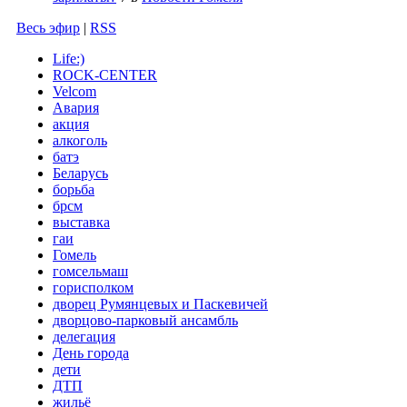
Весь эфир
|
RSS
Life:)
ROCK-CENTER
Velcom
Авария
акция
алкоголь
батэ
Беларусь
борьба
брсм
выставка
гаи
Гомель
гомсельмаш
горисполком
дворец Румянцевых и Паскевичей
дворцово-парковый ансамбль
делегация
День города
дети
ДТП
жильё