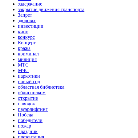
задержание
закрытие движения транспорта
Запрет
здоровье
инвестиции
кино
конкурс
Концерт
кража
криминал
милиция
МТС
МЧС
наркотики
новый год
областная библиотека
облисполком
открытие
паводок
пауэрлифтинг
Победа
победители
пожар
праздник
презентация