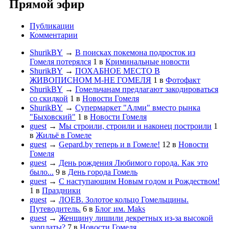
Прямой эфир
Публикации
Комментарии
ShurikBY
→
В поисках покемона подросток из
Гомеля потерялся
1
в
Криминальные новости
ShurikBY
→
ПОХАБНОЕ МЕСТО В
ЖИВОПИСНОМ М-НЕ ГОМЕЛЯ
1
в
Фотофакт
ShurikBY
→
Гомельчанам предлагают закодироваться
со скидкой
1
в
Новости Гомеля
ShurikBY
→
Супермаркет "Алми" вместо рынка
"Быховский"
1
в
Новости Гомеля
guest
→
Мы строили, строили и наконец построили
1
в
Жильё в Гомеле
guest
→
Gepard.by теперь и в Гомеле!
12
в
Новости
Гомеля
guest
→
День рождения Любимого города. Как это
было...
9
в
День города Гомель
guest
→
С наступающим Новым годом и Рождеством!
1
в
Праздники
guest
→
ЛОЕВ. Золотое кольцо Гомельщины.
Путеводитель.
6
в
Блог им. Maks
guest
→
Женщину лишили декретных из-за высокой
зарплаты?
7
в
Новости Гомеля