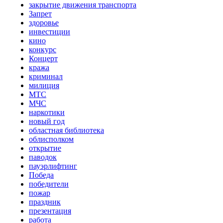
закрытие движения транспорта
Запрет
здоровье
инвестиции
кино
конкурс
Концерт
кража
криминал
милиция
МТС
МЧС
наркотики
новый год
областная библиотека
облисполком
открытие
паводок
пауэрлифтинг
Победа
победители
пожар
праздник
презентация
работа