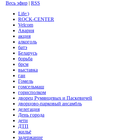
Весь эфир
|
RSS
Life:)
ROCK-CENTER
Velcom
Авария
акция
алкоголь
батэ
Беларусь
борьба
брсм
выставка
гаи
Гомель
гомсельмаш
горисполком
дворец Румянцевых и Паскевичей
дворцово-парковый ансамбль
делегация
День города
дети
ДТП
жильё
задержание