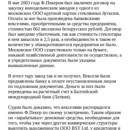
В мае 2003 года Ф.Пекером был заключен договор на
закупку винодельческим заводом у одного из
московских ООО крупной партии стеклянных бутылок.
Оплата за нее была произведена банковскими
векселями, приобретенными за средства предприятия,
стоимостью 662 миллиона белорусских рублей. Договор
был заведомо убыточным, так как стоимость стеклотары
в нем завысили в 2,5 раза, а необходимости в таком ее
количестве у обанкротившегося предприятия не было.
Московское ООО существовало только на бумаге,
никакой хозяйственной деятельности не осуществляло, а
в учредительных документах были указаны
вымышленные данные.
В итоге тару завод так и не получил. Векселя были
предъявлены банку к оплате неустановленным лицом
по подложным документам. Деньги за них были
переведены на расчетный счет в Балтийский
международный банк (Латвия).
Судом было доказано, что векселями распорядился
именно Ф.Пекер по своему усмотрению. Таким образом
он «зарабатывал» денежные средства, необходимые для
того, чтобы уже через другие коммерческие структуры
выкупить задолженности ООО BST Ltd. у кредиторов и