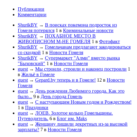
Публикации
Комментарии
ShurikBY
→
В поисках покемона подросток из
Гомеля потерялся
1
в
Криминальные новости
ShurikBY
→
ПОХАБНОЕ МЕСТО В
ЖИВОПИСНОМ М-НЕ ГОМЕЛЯ
1
в
Фотофакт
ShurikBY
→
Гомельчанам предлагают закодироваться
со скидкой
1
в
Новости Гомеля
ShurikBY
→
Супермаркет "Алми" вместо рынка
"Быховский"
1
в
Новости Гомеля
guest
→
Мы строили, строили и наконец построили
1
в
Жильё в Гомеле
guest
→
Gepard.by теперь и в Гомеле!
12
в
Новости
Гомеля
guest
→
День рождения Любимого города. Как это
было...
9
в
День города Гомель
guest
→
С наступающим Новым годом и Рождеством!
1
в
Праздники
guest
→
ЛОЕВ. Золотое кольцо Гомельщины.
Путеводитель.
6
в
Блог им. Maks
guest
→
Женщину лишили декретных из-за высокой
зарплаты?
7
в
Новости Гомеля