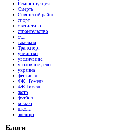
Реконструкция
Смерть
Советский район
спорт
статистика
строительство
суд
таможня
Транспорт
убийство
увеличение
уголовное дело
украина
фестиваль
ФК "Гомель"
ФК Гомель
фото
футбол
хоккей
школа
экспорт
Блоги