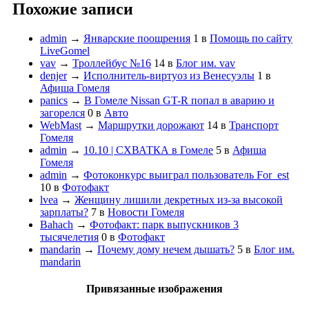
Похожие записи
admin
→
Январские поощрения
1
в
Помощь по сайту
LiveGomel
vav
→
Троллейбус №16
14
в
Блог им. vav
denjer
→
Исполнитель-виртуоз из Венесуэлы
1
в
Афиша Гомеля
panics
→
В Гомеле Nissan GT-R попал в аварию и
загорелся
0
в
Авто
WebMast
→
Маршрутки дорожают
14
в
Транспорт
Гомеля
admin
→
10.10 | СХВАТКА в Гомеле
5
в
Афиша
Гомеля
admin
→
Фотоконкурс выиграл пользователь For_est
10
в
Фотофакт
lvea
→
Женщину лишили декретных из-за высокой
зарплаты?
7
в
Новости Гомеля
Bahach
→
Фотофакт: парк выпускников 3
тысячелетия
0
в
Фотофакт
mandarin
→
Почему дому нечем дышать?
5
в
Блог им.
mandarin
Привязанные изображения