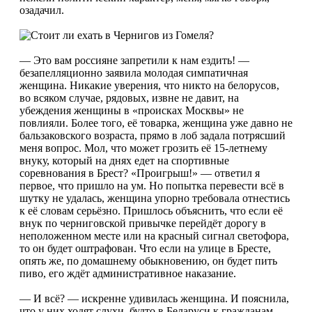
озадачил.
— Это вам россияне запретили к нам ездить! —
безапелляционно заявила молодая симпатичная
женщина. Никакие уверения, что никто на белорусов,
во всяком случае, рядовых, извне не давит, на
убеждения женщины в «происках Москвы» не
повлияли. Более того, её товарка, женщина уже давно не
бальзаковского возраста, прямо в лоб задала потрясший
меня вопрос. Мол, что может грозить её 15-летнему
внуку, который на днях едет на спортивные
соревнования в Брест? «Проигрыш!» — ответил я
первое, что пришло на ум. Но попытка перевести всё в
шутку не удалась, женщина упорно требовала отнестись
к её словам серьёзно. Пришлось объяснить, что если её
внук по черниговской привычке перейдёт дорогу в
неположенном месте или на красный сигнал светофора,
то он будет оштрафован. Что если на улице в Бресте,
опять же, по домашнему обыкновению, он будет пить
пиво, его ждёт административное наказание.
— И всё? — искренне удивилась женщина. И пояснила,
что у них ходят слухи, будто в Беларуси к гражданам