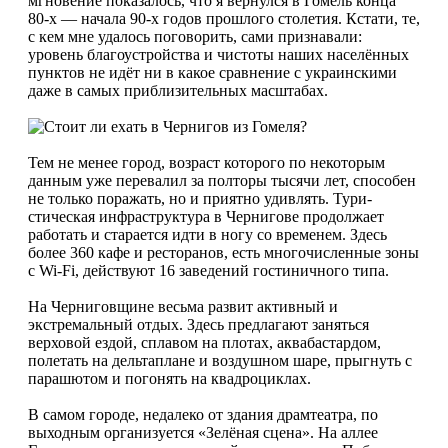
мгновение показалось, что я вернулся в Гомель конца
80-х — начала 90-х годов прошлого столетия. Кстати, те,
с кем мне удалось поговорить, сами признавали:
уровень благоустройства и чистоты наших населённых
пунктов не идёт ни в какое сравнение с украинскими
даже в самых приблизительных масштабах.
Тем не менее город, возраст которого по некоторым
данным уже перевалил за полторы тысячи лет, способен
не только поражать, но и приятно удивлять. Тури­
стическая инфраструктура в Чернигове продолжает
работать и старается идти в ногу со временем. Здесь
более 360 кафе и ресторанов, есть многочисленные зоны
с Wi-Fi, действуют 16 заведений гостиничного типа.
На Черниговщине весьма развит активный и
экстремальный отдых. Здесь предлагают заняться
верховой ездой, сплавом на плотах, аквабастардом,
полетать на дельтаплане и воздушном шаре, прыгнуть с
парашютом и погонять на квадроциклах.
В самом городе, недалеко от здания драмтеатра, по
выходным организуется «Зелёная сцена». На аллее