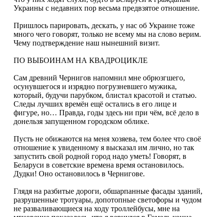
Украины с недавних пор весьма предвзятое отношение.
Пришлось парировать, дескать, у нас об Украине тоже
много чего говорят, только не всему мы на слово верим.
Чему подтверждение наш нынешний визит.
ПО ВЫБОИНАМ НА КВАДРОЦИКЛЕ
Сам древний Чернигов напомнил мне обрюзгшего,
осунувшегося и изрядно погрузневшего мужика,
который, будучи парубком, блистал красотой и статью.
Следы лучших времён ещё остались в его лице и
фигуре, но… Правда, годы здесь ни при чём, всё дело в
донельзя запущенном городском облике.
Пусть не обижаются на меня хозяева, тем более что своё
отношение к увиденному я высказал им лично, но так
запустить свой родной город надо уметь! Говорят, в
Беларуси в советские времена время остановилось.
Дудки! Оно остановилось в Чернигове.
Глядя на разбитые дороги, обшарпанные фасады зданий,
разрушенные тротуары, допотопные светофоры и чудом
не разваливающиеся на ходу троллейбусы, мне на