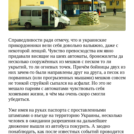
Справедливости ради отмечу, что и украинские
прикордонники вели себя довольно вальяжно, даже с
некоторой ленцой. Чувство превосходства им явно
придавали висящие на шеях автоматы, бронежилеты да
несколько сооружённых из мешков с песком то ли
укрытий, то ли огневых точек. Причём бойницы двух из
них зачем-то были направлены друг на друга, а песок из
порванных (или прогрызенных мышами) мешков совсем
не тонкой струйкой сыпался на асфальт. Но это не
мешало парням с автоматами чувствовать себя
хозяевами жизни, в чём мы очень скоро смогли
убедиться.
Уже имея на руках паспорта с проставленными
штампами о въезде на территорию Украины, несколько
человек в ожидании разрешения на дальнейшее
движение вышли из автобуса покурить. А заодно
понаблюдать, как после известных событий проводится