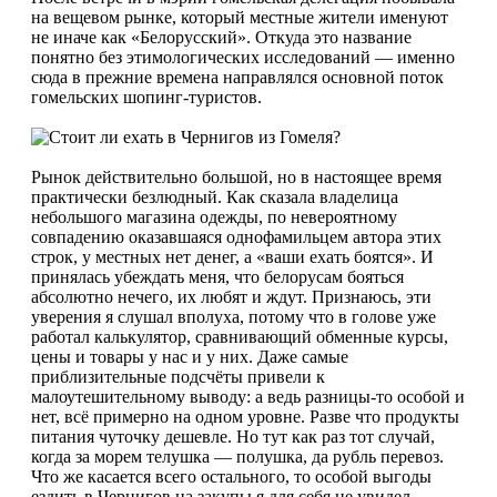
на вещевом рынке, который местные жители именуют
не иначе как «Белорусский». Откуда это название
понятно без этимологических исследований — именно
сюда в прежние времена направлялся основной поток
гомельских шопинг-туристов.
Рынок действительно большой, но в настоящее время
практически безлюдный. Как сказала владелица
небольшого магазина одежды, по невероятному
совпадению оказавшаяся однофамильцем автора этих
строк, у местных нет денег, а «ваши ехать боятся». И
принялась убеждать меня, что белорусам бояться
абсолютно нечего, их любят и ждут. Признаюсь, эти
уверения я слушал вполуха, потому что в голове уже
работал калькулятор, сравнивающий обменные курсы,
цены и товары у нас и у них. Даже самые
приблизительные подсчёты привели к
малоутешительному выводу: а ведь разницы-то особой и
нет, всё примерно на одном уровне. Разве что продукты
питания чуточку дешевле. Но тут как раз тот случай,
когда за морем телушка — полушка, да рубль перевоз.
Что же касается всего остального, то особой выгоды
ездить в Чернигов на закупы я для себя не увидел.