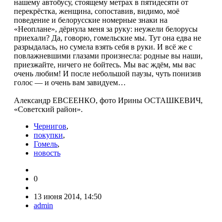
нашему автобусу, стоящему метрах в пятидесяти от
перекрёстка, женщина, сопоставив, видимо, моё
поведение и белорусские номерные знаки на
«Неоплане», дёрнула меня за руку: неужели белорусы
приехали? Да, говорю, гомельские мы. Тут она едва не
разрыдалась, но сумела взять себя в руки. И всё же с
повлажневшими глазами произнесла: родные вы наши,
приезжайте, ничего не бойтесь. Мы вас ждём, мы вас
очень любим! И после небольшой паузы, чуть понизив
голос — и очень вам завидуем…
Александр ЕВСЕЕНКО, фото Ирины ОСТАШКЕВИЧ,
«Советский район».
Чернигов
,
покупки
,
Гомель
,
новость
0
13 июня 2014, 14:50
admin