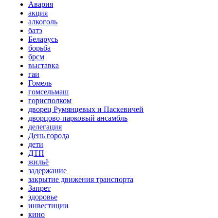
Авария
акция
алкоголь
батэ
Беларусь
борьба
брсм
выставка
гаи
Гомель
гомсельмаш
горисполком
дворец Румянцевых и Паскевичей
дворцово-парковый ансамбль
делегация
День города
дети
ДТП
жильё
задержание
закрытие движения транспорта
Запрет
здоровье
инвестиции
кино