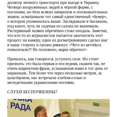
досмотр личного транспорта при въезде в Украину.
Четверо вооружённых людей в чёрной форме, с
погонами, но безо всяких шевронов и опознавательных
знаков, осматривали тот самый единственный «бумер»,
о котором упоминалось выше. Заглядывали в багажник,
под капот, чуть ли сиденья из салона не вынимали.
Растерянный хозяин обречённо стоял поодаль. Заме­тив,
что кто-то из журналистов пытается запечатлеть этот
процесс на камеру, один из досматривавших сделал шаг
в нашу сторону и грозно рявкнул: «Чего из автобуса
повылезали?! Не положено, марш обратно!»
Пришлось, как говорится, уступить силе. Но стоит
признать: это была первая и последняя, скажем так, не
очень корректная фраза, услышанная нами в тот день от
украинцев. Тем более что через несколько метров, за
шлагбаумом, нас встречали хлебом-солью и
мелодичными украинскими песнями.
СЛУХИ БЕСПОЧВЕННЫ?