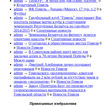
admin
→
ТИМУР: "Я читал рэп для Пэрис Хилтон"
0
в
Культурный Гомель
admin
→
ФК Гомель - Динамо (Минск). 17 тур. 1-2
0
в
Футбол
admin
→
Гандбольный клуб "Гомель" приглашает Вас
посетить первые матчи клуба в стартующем
чемпионате Республики Беларусь по гандболу
2014/2015
0
в
Спортивные новости
admin
→
Чемпионка Беларуси по фитнесу делится
секретами красоты
0
в
Спортивные новости
admin
→
О петардах в общественных местах Гомеля
0
в
Новости Гомеля
admin
→
В Советском районе ищут место для
закладки аллеи к 70-летию Великой Победы
0
в
Между нами
admin
→
Дмитрий Алейников лично поздравит
передовиков
0
в
Новости Гомеля
admin
→
Гомельского «коллекционера» алкоголя
оштрафовали на 2 млн рублей за отсутствие чеков и
лишили «экспонатов»
0
в
Новости Гомеля
admin
→
Завод «Пенетрон-Бел» по производству
гидро­изоляционных материалов открылся в
Гомельской области
0
в
Новости Гомеля
Привязанные изображения