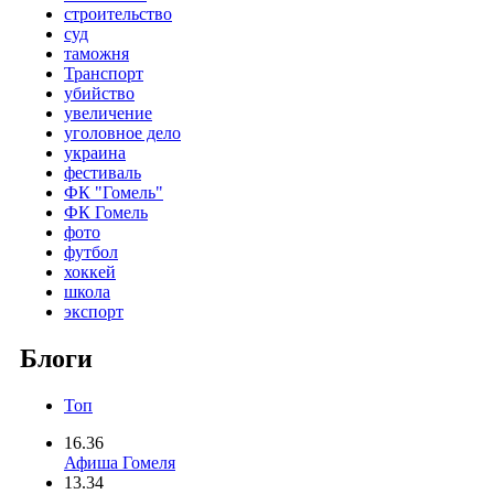
строительство
суд
таможня
Транспорт
убийство
увеличение
уголовное дело
украина
фестиваль
ФК "Гомель"
ФК Гомель
фото
футбол
хоккей
школа
экспорт
Блоги
Топ
16.36
Афиша Гомеля
13.34