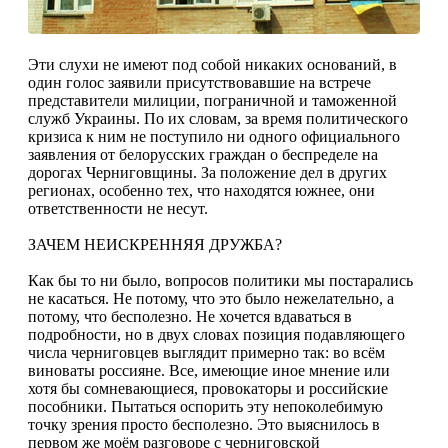
Эти слухи не имеют под собой никаких оснований, в
один голос заявили присутствовавшие на встрече
представители милиции, пограничной и таможенной
служб Украины. По их словам, за время политического
кризиса к ним не поступило ни одного официального
заявления от белорусских граждан о беспределе на
дорогах Черниговщины. За положение дел в других
регионах, особенно тех, что находятся южнее, они
ответственности не несут.
ЗАЧЕМ НЕИСКРЕННЯЯ ДРУЖБА?
Как бы то ни было, вопросов политики мы постарались
не касаться. Не потому, что это было нежелательно, а
потому, что бесполезно. Не хочется вдаваться в
подробности, но в двух словах позиция подавляющего
числа черниговцев выглядит примерно так: во всём
виноваты россияне. Все, имеющие иное мнение или
хотя бы сомневающиеся, провокаторы и российские
пособники. Пытаться оспорить эту непоколебимую
точку зрения просто бесполезно. Это выяснилось в
первом же моём разговоре с черниговской