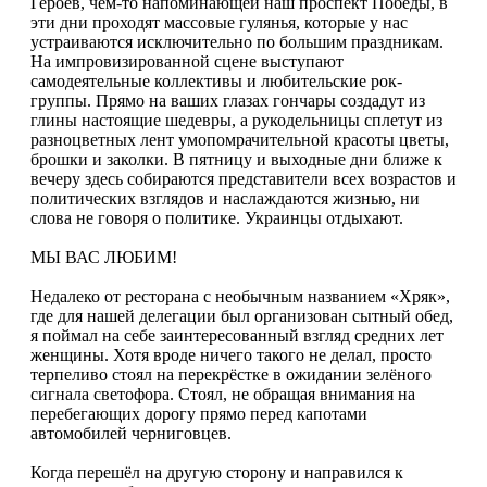
Героев, чем-то напоминающей наш проспект Победы, в
эти дни проходят массовые гулянья, которые у нас
устраиваются исключительно по большим праздникам.
На импровизированной сцене выступают
самодеятельные коллективы и любительские рок-
группы. Прямо на ваших глазах гончары создадут из
глины настоящие шедевры, а рукодельницы сплетут из
разноцветных лент умопомрачительной красоты цветы,
брошки и заколки. В пятницу и выходные дни ближе к
вечеру здесь собираются представители всех возрастов и
политических взглядов и наслаждаются жизнью, ни
слова не говоря о политике. Украинцы отдыхают.
МЫ ВАС ЛЮБИМ!
Недалеко от ресторана с необычным названием «Хряк»,
где для нашей делегации был организован сытный обед,
я поймал на себе заинтересованный взгляд средних лет
женщины. Хотя вроде ничего такого не делал, просто
терпеливо стоял на перекрёстке в ожидании зелёного
сигнала светофора. Стоял, не обращая внимания на
перебегающих дорогу прямо перед капотами
автомобилей черниговцев.
Когда перешёл на другую сторону и направился к