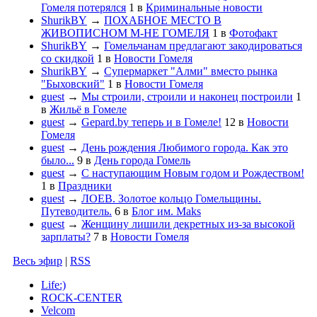
Гомеля потерялся
1
в
Криминальные новости
ShurikBY
→
ПОХАБНОЕ МЕСТО В
ЖИВОПИСНОМ М-НЕ ГОМЕЛЯ
1
в
Фотофакт
ShurikBY
→
Гомельчанам предлагают закодироваться
со скидкой
1
в
Новости Гомеля
ShurikBY
→
Супермаркет "Алми" вместо рынка
"Быховский"
1
в
Новости Гомеля
guest
→
Мы строили, строили и наконец построили
1
в
Жильё в Гомеле
guest
→
Gepard.by теперь и в Гомеле!
12
в
Новости
Гомеля
guest
→
День рождения Любимого города. Как это
было...
9
в
День города Гомель
guest
→
С наступающим Новым годом и Рождеством!
1
в
Праздники
guest
→
ЛОЕВ. Золотое кольцо Гомельщины.
Путеводитель.
6
в
Блог им. Maks
guest
→
Женщину лишили декретных из-за высокой
зарплаты?
7
в
Новости Гомеля
Весь эфир
|
RSS
Life:)
ROCK-CENTER
Velcom