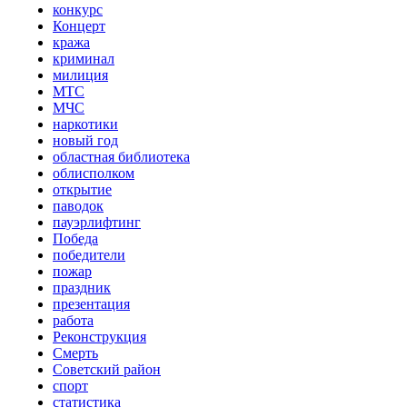
конкурс
Концерт
кража
криминал
милиция
МТС
МЧС
наркотики
новый год
областная библиотека
облисполком
открытие
паводок
пауэрлифтинг
Победа
победители
пожар
праздник
презентация
работа
Реконструкция
Смерть
Советский район
спорт
статистика