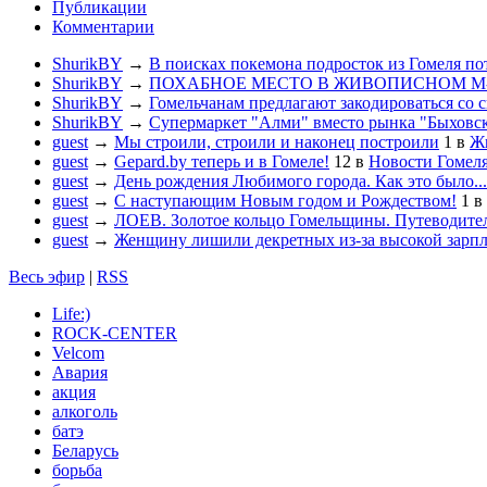
Публикации
Комментарии
ShurikBY
→
В поисках покемона подросток из Гомеля по
ShurikBY
→
ПОХАБНОЕ МЕСТО В ЖИВОПИСНОМ М
ShurikBY
→
Гомельчанам предлагают закодироваться со 
ShurikBY
→
Супермаркет "Алми" вместо рынка "Быховс
guest
→
Мы строили, строили и наконец построили
1
в
Жи
guest
→
Gepard.by теперь и в Гомеле!
12
в
Новости Гомел
guest
→
День рождения Любимого города. Как это было...
guest
→
С наступающим Новым годом и Рождеством!
1
в
guest
→
ЛОЕВ. Золотое кольцо Гомельщины. Путеводител
guest
→
Женщину лишили декретных из-за высокой зарп
Весь эфир
|
RSS
Life:)
ROCK-CENTER
Velcom
Авария
акция
алкоголь
батэ
Беларусь
борьба