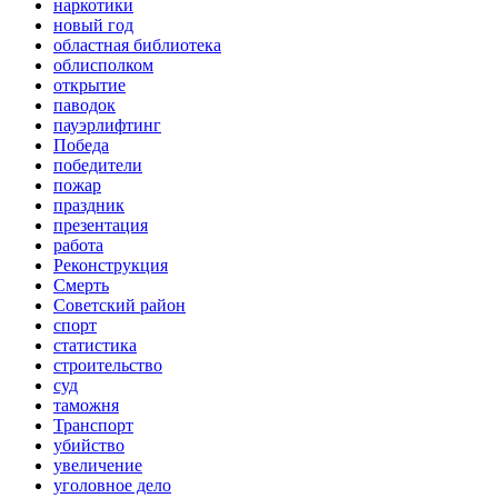
наркотики
новый год
областная библиотека
облисполком
открытие
паводок
пауэрлифтинг
Победа
победители
пожар
праздник
презентация
работа
Реконструкция
Смерть
Советский район
спорт
статистика
строительство
суд
таможня
Транспорт
убийство
увеличение
уголовное дело