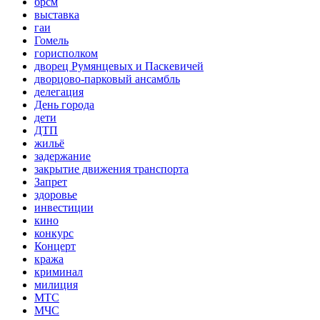
брсм
выставка
гаи
Гомель
горисполком
дворец Румянцевых и Паскевичей
дворцово-парковый ансамбль
делегация
День города
дети
ДТП
жильё
задержание
закрытие движения транспорта
Запрет
здоровье
инвестиции
кино
конкурс
Концерт
кража
криминал
милиция
МТС
МЧС