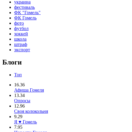
украина
фестиваль
ФК "Гомель"
ФК Гомель
фото
футбол
хоккей
школа
штраф
экспорт
Блоги
Топ
16.36
Афиша Гомеля
13.34
Опросы
12.96
Своя колокольня
9.29
Я ♥ Гомель
7.95