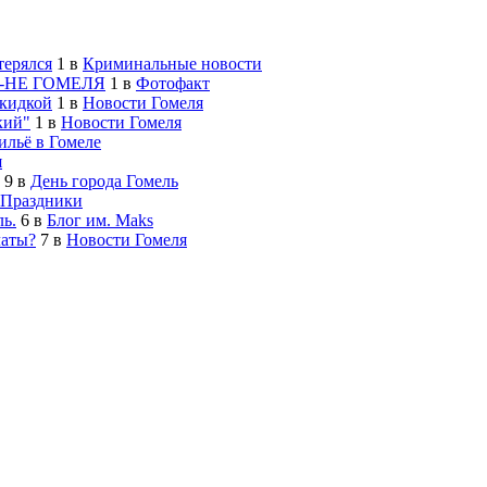
терялся
1
в
Криминальные новости
-НЕ ГОМЕЛЯ
1
в
Фотофакт
скидкой
1
в
Новости Гомеля
кий"
1
в
Новости Гомеля
льё в Гомеле
я
9
в
День города Гомель
Праздники
ь.
6
в
Блог им. Maks
латы?
7
в
Новости Гомеля