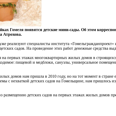
ойках Гомеля появятся детские мини-сады. Об этом корресп
а Атрохова.
 уже реализуют специалисты института «Гомельгражданпроект» 
детских садов. На проведение этих работ денежные средства выд
ся на первых этажах многоквартирных жилых домов в строящихся
бходимое: пищевой и медблоки, санузлы, универсальное помещен
илых домов нам пришла в 2010 году, но на тот момент в стране 
мы с нехваткой детских садов на Гомельщине, нам пришлось изу
 по размещению детских садов на первых этажах жилых домов пре