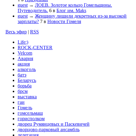
guest
→
ЛОЕВ. Золотое кольцо Гомельщины.
Путеводитель.
6
в
Блог им. Maks
guest
→
Женщину лишили декретных из-за высокой
зарплаты?
7
в
Новости Гомеля
Весь эфир
|
RSS
Life:)
ROCK-CENTER
Velcom
Авария
акция
алкоголь
батэ
Беларусь
борьба
брсм
выставка
гаи
Гомель
гомсельмаш
горисполком
дворец Румянцевых и Паскевичей
дворцово-парковый ансамбль
делегация