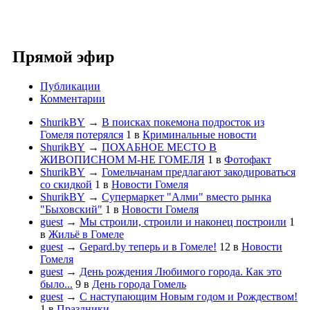
Прямой эфир
Публикации
Комментарии
ShurikBY
→
В поисках покемона подросток из
Гомеля потерялся
1
в
Криминальные новости
ShurikBY
→
ПОХАБНОЕ МЕСТО В
ЖИВОПИСНОМ М-НЕ ГОМЕЛЯ
1
в
Фотофакт
ShurikBY
→
Гомельчанам предлагают закодироваться
со скидкой
1
в
Новости Гомеля
ShurikBY
→
Супермаркет "Алми" вместо рынка
"Быховский"
1
в
Новости Гомеля
guest
→
Мы строили, строили и наконец построили
1
в
Жильё в Гомеле
guest
→
Gepard.by теперь и в Гомеле!
12
в
Новости
Гомеля
guest
→
День рождения Любимого города. Как это
было...
9
в
День города Гомель
guest
→
С наступающим Новым годом и Рождеством!
1
в
Праздники