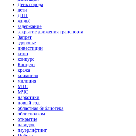
День города
дети
ДТП
жильё
задержание
закрытие движения транспорта
Запрет
здоровье
инвестиции
кино
конкурс
Концерт
кража
криминал
милиция
МТС
МЧС
наркотики
новый год
областная библиотека
облисполком
открытие
паводок
пауэрлифтинг
Победа