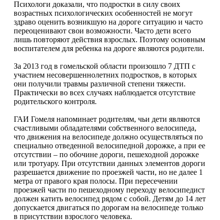
Психологи доказали, что подростки в силу своих
возрастных психологических особенностей не могут
здраво оценить возникшую на дороге ситуацию и часто
переоценивают свои возможности. Часто дети всего
лишь повторяют действия взрослых. Поэтому основным
воспитателем для ребенка на дороге являются родители.
За 2013 год в гомельской области произошло 7 ДТП с
участием несовершеннолетних подростков, в которых
они получили травмы различной степени тяжести.
Практически во всех случаях наблюдается отсутствие
родительского контроля.
ГАИ Гомеля напоминает родителям, чьи дети являются
счастливыми обладателями собственного велосипеда,
что движения на велосипеде должно осуществляться по
специально отведенной велосипедной дорожке, а при ее
отсутствии – по обочине дороги, пешеходной дорожке
или тротуару. При отсутствии данных элементов дороги
разрешается движение по проезжей части, но не далее 1
метра от правого края полосы. При пересечении
проезжей части по пешеходному переходу велосипедист
должен катить велосипед рядом с собой. Детям до 14 лет
допускается двигаться по дорогам на велосипеде только
в присутствии взрослого человека.