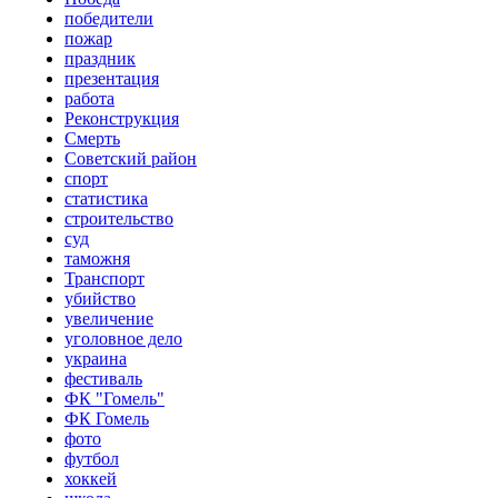
победители
пожар
праздник
презентация
работа
Реконструкция
Смерть
Советский район
спорт
статистика
строительство
суд
таможня
Транспорт
убийство
увеличение
уголовное дело
украина
фестиваль
ФК "Гомель"
ФК Гомель
фото
футбол
хоккей