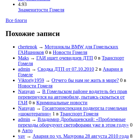
4.93
Знаменитости Гомеля
Все блоги
Похожие записи
chertenok
→
Мотоциклы BMW для Гомельских
ГАИшников
0
в
Новости Гомеля
Maks
→
ГАИ ищет очевидцев ДТП
0
в
Транспорт
Гомеля
admin
→
Сводка ДТП от 07.10.2010
2
в
Аварии в
Гомеле
Viktoriy1959
→
Отчего бы нам не жить в мире?
0
в
Новости Гомеля
Narayan
→
В Гомельском районе водитель без прав
перевернулся на автомобиле, пытаясь скрыться от
ГАИ
0
в
Криминальные новости
Narayan
→
Госавтоинспекция подвергла гомельчан
«шокотерапии»
1
в
Транспорт Гомеля
admin
→
Владимир Дробышевский: «Проблемные
переходы оборудуют светофорами уже в этом году»
0
в
Авто
vav
→
Авария по ул. Мазурова 28 августа 2010 года
8