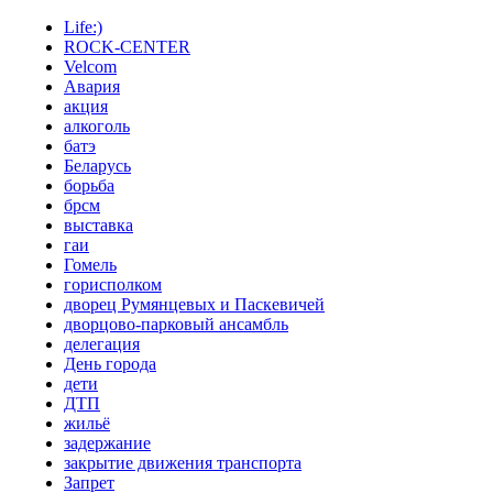
Life:)
ROCK-CENTER
Velcom
Авария
акция
алкоголь
батэ
Беларусь
борьба
брсм
выставка
гаи
Гомель
горисполком
дворец Румянцевых и Паскевичей
дворцово-парковый ансамбль
делегация
День города
дети
ДТП
жильё
задержание
закрытие движения транспорта
Запрет