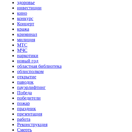
здоровье
инвестиции
кино
конкурс
Концерт
кража
криминал
милиция
МТС
МЧС
наркотики
новый год
областная библиотека
облисполком
открытие
паводок
пауэрлифтинг
Победа
победители
пожар
праздник
презентация
работа
Реконструкция
Смерть