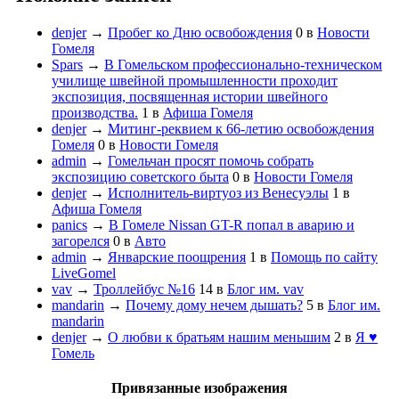
denjer
→
Пробег ко Дню освобождения
0
в
Новости
Гомеля
Spars
→
В Гомельском профессионально-техническом
училище швейной промышленности проходит
экспозиция, посвященная истории швейного
производства.
1
в
Афиша Гомеля
denjer
→
Митинг-реквием к 66-летию освобождения
Гомеля
0
в
Новости Гомеля
admin
→
Гомельчан просят помочь собрать
экспозицию советского быта
0
в
Новости Гомеля
denjer
→
Исполнитель-виртуоз из Венесуэлы
1
в
Афиша Гомеля
panics
→
В Гомеле Nissan GT-R попал в аварию и
загорелся
0
в
Авто
admin
→
Январские поощрения
1
в
Помощь по сайту
LiveGomel
vav
→
Троллейбус №16
14
в
Блог им. vav
mandarin
→
Почему дому нечем дышать?
5
в
Блог им.
mandarin
denjer
→
О любви к братьям нашим меньшим
2
в
Я ♥
Гомель
Привязанные изображения