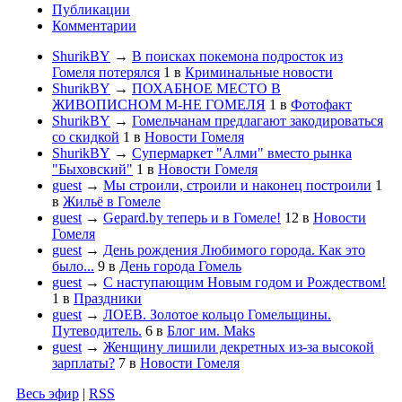
Публикации
Комментарии
ShurikBY
→
В поисках покемона подросток из
Гомеля потерялся
1
в
Криминальные новости
ShurikBY
→
ПОХАБНОЕ МЕСТО В
ЖИВОПИСНОМ М-НЕ ГОМЕЛЯ
1
в
Фотофакт
ShurikBY
→
Гомельчанам предлагают закодироваться
со скидкой
1
в
Новости Гомеля
ShurikBY
→
Супермаркет "Алми" вместо рынка
"Быховский"
1
в
Новости Гомеля
guest
→
Мы строили, строили и наконец построили
1
в
Жильё в Гомеле
guest
→
Gepard.by теперь и в Гомеле!
12
в
Новости
Гомеля
guest
→
День рождения Любимого города. Как это
было...
9
в
День города Гомель
guest
→
С наступающим Новым годом и Рождеством!
1
в
Праздники
guest
→
ЛОЕВ. Золотое кольцо Гомельщины.
Путеводитель.
6
в
Блог им. Maks
guest
→
Женщину лишили декретных из-за высокой
зарплаты?
7
в
Новости Гомеля
Весь эфир
|
RSS