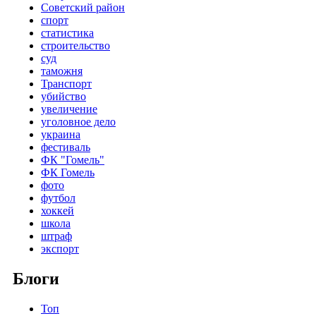
Советский район
спорт
статистика
строительство
суд
таможня
Транспорт
убийство
увеличение
уголовное дело
украина
фестиваль
ФК "Гомель"
ФК Гомель
фото
футбол
хоккей
школа
штраф
экспорт
Блоги
Топ