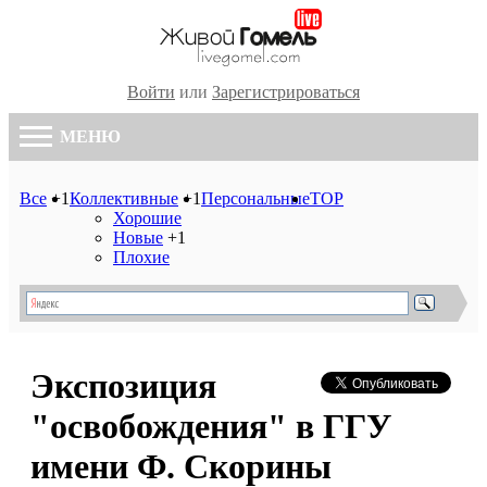
Войти
или
Зарегистрироваться
МЕНЮ
Все
+1
Коллективные
+1
Персональные
TOP
Хорошие
Новые
+1
Плохие
Экспозиция
"освобождения" в ГГУ
имени Ф. Скорины