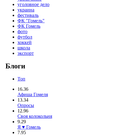
уголовное дело
украина
фестиваль
ФК "Гомель"
ФК Гомель
фото
футбол
хоккей
школа
экспорт
Блоги
Топ
16.36
Афиша Гомеля
13.34
Опросы
12.96
Своя колокольня
9.29
Я ♥ Гомель
7.95