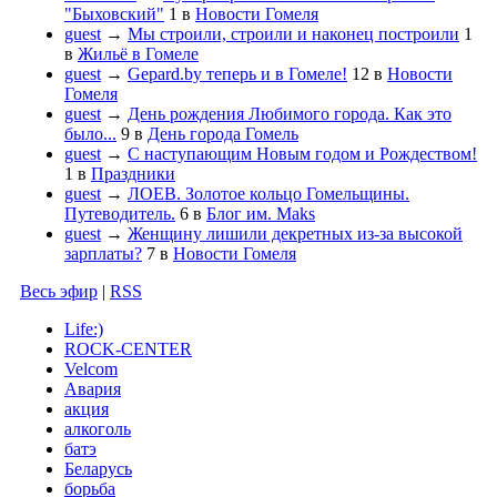
"Быховский"
1
в
Новости Гомеля
guest
→
Мы строили, строили и наконец построили
1
в
Жильё в Гомеле
guest
→
Gepard.by теперь и в Гомеле!
12
в
Новости
Гомеля
guest
→
День рождения Любимого города. Как это
было...
9
в
День города Гомель
guest
→
С наступающим Новым годом и Рождеством!
1
в
Праздники
guest
→
ЛОЕВ. Золотое кольцо Гомельщины.
Путеводитель.
6
в
Блог им. Maks
guest
→
Женщину лишили декретных из-за высокой
зарплаты?
7
в
Новости Гомеля
Весь эфир
|
RSS
Life:)
ROCK-CENTER
Velcom
Авария
акция
алкоголь
батэ
Беларусь
борьба