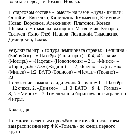
ворота с передачи Томаша Новака.
В стартовом составе «Гомеля» на газон «Луча» вышли:
Остойич, Евсеенко, Кирильчик, Кузьменок, Климович,
Новак, Воронков, Алексиевич, Платонов, Козека,
Шеряков. На замены выходили: Матвейчик, Кубарев,
Тьенчен, Яхно, Глеб, Иванов, Левицкий, Тимошенко,
Демидович, Гомза.
Результаты игр 5-го тура чемпионата страны: «Белшина»
(Бобруйск) – «Шахтёр» (Солигорск) – 0:4, «Славия»
(Мозырь) – «Нафтан» (Новополоцк) – 2:1, «Минск» –
«Торпедо-БелАЗ» (Жодино) – 1:2, «Брест» – «Динамо»
(Минск) – 1:2, БАТЭ (Борисов) – «Неман» (Гродно) –
2:0.
Положение команд в лидирующей группе: 1. «Шахтёр»
– 12 очков, 2. «Динамо» – 11, 3. БАТЭ – 9, 4. «Гомель» –
8, 5. «Минск» – 7. Гомельчане и борисовчане сыграли по
4 игры.
Календарь
По многочисленным просьбам читателей предлагаем
вам расписание игр ФК «Гомель» до конца первого
круга.