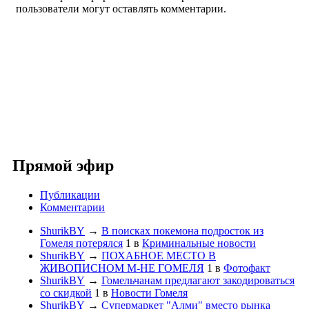
пользователи могут оставлять комментарии.
Прямой эфир
Публикации
Комментарии
ShurikBY
→
В поисках покемона подросток из
Гомеля потерялся
1
в
Криминальные новости
ShurikBY
→
ПОХАБНОЕ МЕСТО В
ЖИВОПИСНОМ М-НЕ ГОМЕЛЯ
1
в
Фотофакт
ShurikBY
→
Гомельчанам предлагают закодироваться
со скидкой
1
в
Новости Гомеля
ShurikBY
→
Супермаркет "Алми" вместо рынка