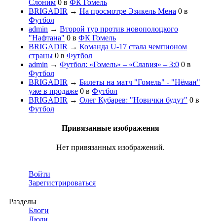
Слоним
0
в
ФК Гомель
BRIGADIR
→
На просмотре Эзикель Мена
0
в
Футбол
admin
→
Второй тур против новополоцкого
"Нафтана"
0
в
ФК Гомель
BRIGADIR
→
Команда U-17 стала чемпионом
страны
0
в
Футбол
admin
→
Футбол: «Гомель» – «Славия» – 3:0
0
в
Футбол
BRIGADIR
→
Билеты на матч "Гомель" - "Нёман"
уже в продаже
0
в
Футбол
BRIGADIR
→
Олег Кубарев: "Новички будут"
0
в
Футбол
Привязанные изображения
Нет привязанных изображений.
Войти
Зарегистрироваться
Разделы
Блоги
Люди