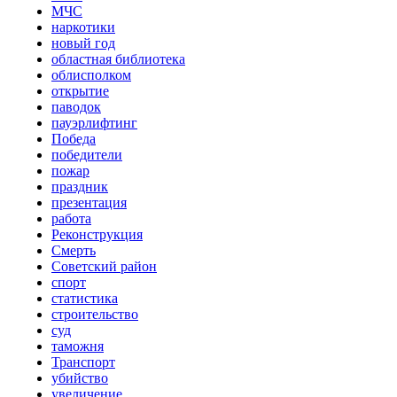
МЧС
наркотики
новый год
областная библиотека
облисполком
открытие
паводок
пауэрлифтинг
Победа
победители
пожар
праздник
презентация
работа
Реконструкция
Смерть
Советский район
спорт
статистика
строительство
суд
таможня
Транспорт
убийство
увеличение