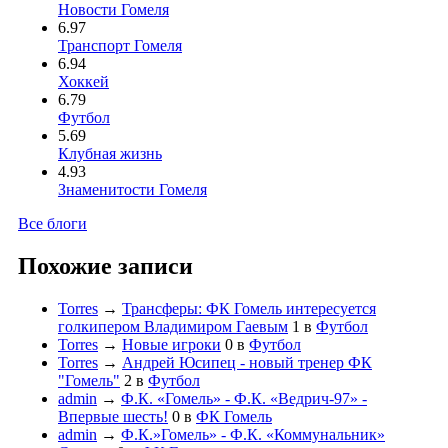
Новости Гомеля
6.97
Транспорт Гомеля
6.94
Хоккей
6.79
Футбол
5.69
Клубная жизнь
4.93
Знаменитости Гомеля
Все блоги
Похожие записи
Torres
→
Трансферы: ФК Гомель интересуется
голкипером Владимиром Гаевым
1
в
Футбол
Torres
→
Новые игроки
0
в
Футбол
Torres
→
Андрей Юсипец - новый тренер ФК
"Гомель"
2
в
Футбол
admin
→
Ф.К. «Гомель» - Ф.К. «Ведрич-97» -
Впервые шесть!
0
в
ФК Гомель
admin
→
Ф.К.»Гомель» - Ф.К. «Коммунальник»