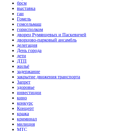
брсм
выставка
гаи
Гомель
гомсельмаш
горисполком
дворец Румянцевых и Паскевичей
дворцово-парковый ансамбль
делегация
День города
дети
ДТП
жильё
задержание
закрытие движения транспорта
Запрет
здоровье
инвестиции
кино
конкурс
Концерт
кража
криминал
милиция
МТС