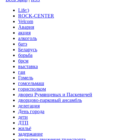
Life:)
ROCK-CENTER
Velcom
Авария
акция
алкоголь
батэ
Беларусь
борьба
брсм
выставка
гаи
Гомель
гомсельмаш
горисполком
дворец Румянцевых и Паскевичей
дворцово-парковый ансамбль
делегация
День города
дети
ДТП
жильё
задержание
закрытие движения транспорта