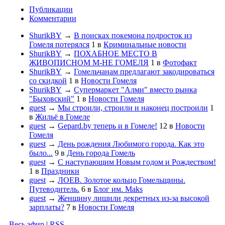
Публикации
Комментарии
ShurikBY
→
В поисках покемона подросток из
Гомеля потерялся
1
в
Криминальные новости
ShurikBY
→
ПОХАБНОЕ МЕСТО В
ЖИВОПИСНОМ М-НЕ ГОМЕЛЯ
1
в
Фотофакт
ShurikBY
→
Гомельчанам предлагают закодироваться
со скидкой
1
в
Новости Гомеля
ShurikBY
→
Супермаркет "Алми" вместо рынка
"Быховский"
1
в
Новости Гомеля
guest
→
Мы строили, строили и наконец построили
1
в
Жильё в Гомеле
guest
→
Gepard.by теперь и в Гомеле!
12
в
Новости
Гомеля
guest
→
День рождения Любимого города. Как это
было...
9
в
День города Гомель
guest
→
С наступающим Новым годом и Рождеством!
1
в
Праздники
guest
→
ЛОЕВ. Золотое кольцо Гомельщины.
Путеводитель.
6
в
Блог им. Maks
guest
→
Женщину лишили декретных из-за высокой
зарплаты?
7
в
Новости Гомеля
Весь эфир
|
RSS