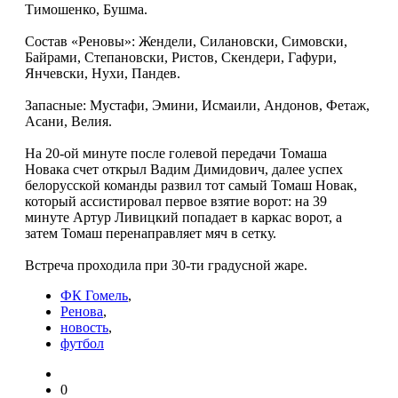
Тимошенко, Бушма.
Состав «Реновы»: Жендели, Силановски, Симовски,
Байрами, Степановски, Ристов, Скендери, Гафури,
Янчевски, Нухи, Пандев.
Запасные: Мустафи, Эмини, Исмаили, Андонов, Фетаж,
Асани, Велия.
На 20-ой минуте после голевой передачи Томаша
Новака счет открыл Вадим Димидович, далее успех
белорусской команды развил тот самый Томаш Новак,
который ассистировал первое взятие ворот: на 39
минуте Артур Ливицкий попадает в каркас ворот, а
затем Томаш перенаправляет мяч в сетку.
Встреча проходила при 30-ти градусной жаре.
ФК Гомель
,
Ренова
,
новость
,
футбол
0