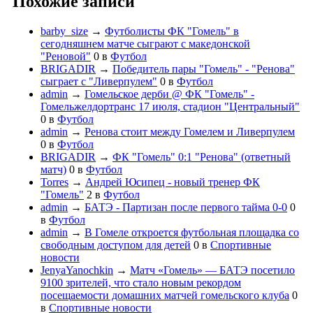
Похожие записи
barby_size
→
Футболисты ФК "Гомель" в
сегодняшнем матче сыграют с македонской
"Реновой"
0
в
Футбол
BRIGADIR
→
Победитель пары "Гомель" - "Ренова"
сыграет с "Ливерпулем"
0
в
Футбол
admin
→
Гомельское дерби @ ФК "Гомель" -
Гомельжелдортранс 17 июля, стадион "Центральный"
0
в
Футбол
admin
→
Ренова стоит между Гомелем и Ливерпулем
0
в
Футбол
BRIGADIR
→
ФК "Гомель" 0:1 "Ренова" (ответный
матч)
0
в
Футбол
Torres
→
Андрей Юсипец - новый тренер ФК
"Гомель"
2
в
Футбол
admin
→
БАТЭ - Партизан после первого тайма 0-0
0
в
Футбол
admin
→
В Гомеле откроется футбольная площадка со
свободным доступом для детей
0
в
Спортивные
новости
JenyaYanochkin
→
Матч «Гомель» — БАТЭ посетило
9100 зрителей, что стало новым рекордом
посещаемости домашних матчей гомельского клуба
0
в
Спортивные новости