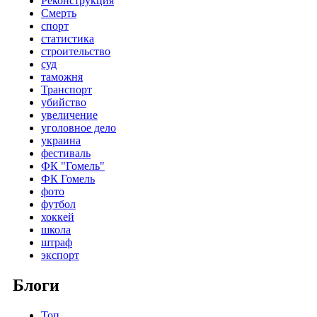
Реконструкция
Смерть
спорт
статистика
строительство
суд
таможня
Транспорт
убийство
увеличение
уголовное дело
украина
фестиваль
ФК "Гомель"
ФК Гомель
фото
футбол
хоккей
школа
штраф
экспорт
Блоги
Топ