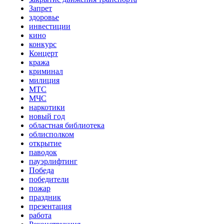
Запрет
здоровье
инвестиции
кино
конкурс
Концерт
кража
криминал
милиция
МТС
МЧС
наркотики
новый год
областная библиотека
облисполком
открытие
паводок
пауэрлифтинг
Победа
победители
пожар
праздник
презентация
работа