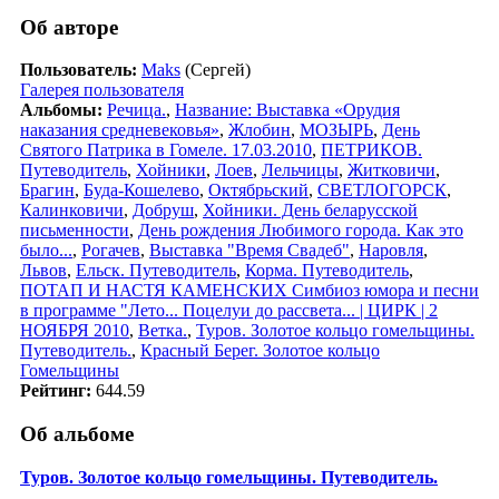
Об авторе
Пользователь:
Maks
(Сергей)
Галерея пользователя
Альбомы:
Речица.
,
Название: Выставка «Орудия
наказания средневековья»
,
Жлобин
,
МОЗЫРЬ
,
День
Святого Патрика в Гомеле. 17.03.2010
,
ПЕТРИКОВ.
Путеводитель
,
Хойники
,
Лоев
,
Лельчицы
,
Житковичи
,
Брагин
,
Буда-Кошелево
,
Октябрьский
,
СВЕТЛОГОРСК
,
Калинковичи
,
Добруш
,
Хойники. День беларусской
письменности
,
День рождения Любимого города. Как это
было...
,
Рогачев
,
Выставка "Время Свадеб"
,
Наровля
,
Львов
,
Ельск. Путеводитель
,
Корма. Путеводитель
,
ПОТАП И НАСТЯ КАМЕНСКИХ Симбиоз юмора и песни
в программе "Лето... Поцелуи до рассвета... | ЦИРК | 2
НОЯБРЯ 2010
,
Ветка.
,
Туров. Золотое кольцо гомельщины.
Путеводитель.
,
Красный Берег. Золотое кольцо
Гомельщины
Рейтинг:
644.59
Об альбоме
Туров. Золотое кольцо гомельщины. Путеводитель.