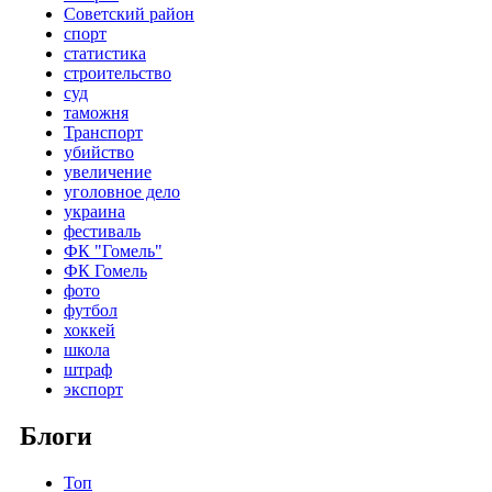
Советский район
спорт
статистика
строительство
суд
таможня
Транспорт
убийство
увеличение
уголовное дело
украина
фестиваль
ФК "Гомель"
ФК Гомель
фото
футбол
хоккей
школа
штраф
экспорт
Блоги
Топ