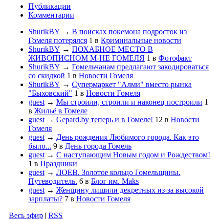
Публикации
Комментарии
ShurikBY
→
В поисках покемона подросток из
Гомеля потерялся
1
в
Криминальные новости
ShurikBY
→
ПОХАБНОЕ МЕСТО В
ЖИВОПИСНОМ М-НЕ ГОМЕЛЯ
1
в
Фотофакт
ShurikBY
→
Гомельчанам предлагают закодироваться
со скидкой
1
в
Новости Гомеля
ShurikBY
→
Супермаркет "Алми" вместо рынка
"Быховский"
1
в
Новости Гомеля
guest
→
Мы строили, строили и наконец построили
1
в
Жильё в Гомеле
guest
→
Gepard.by теперь и в Гомеле!
12
в
Новости
Гомеля
guest
→
День рождения Любимого города. Как это
было...
9
в
День города Гомель
guest
→
С наступающим Новым годом и Рождеством!
1
в
Праздники
guest
→
ЛОЕВ. Золотое кольцо Гомельщины.
Путеводитель.
6
в
Блог им. Maks
guest
→
Женщину лишили декретных из-за высокой
зарплаты?
7
в
Новости Гомеля
Весь эфир
|
RSS