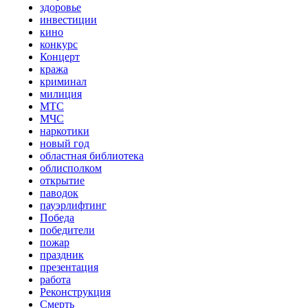
здоровье
инвестиции
кино
конкурс
Концерт
кража
криминал
милиция
МТС
МЧС
наркотики
новый год
областная библиотека
облисполком
открытие
паводок
пауэрлифтинг
Победа
победители
пожар
праздник
презентация
работа
Реконструкция
Смерть