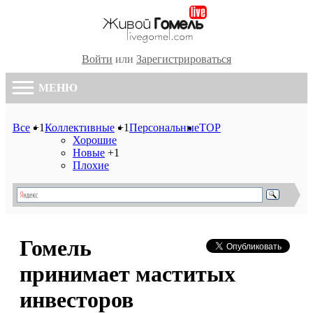
Войти
или
Зарегистрироваться
МЕНЮ
Все
+1
Коллективные
+1
Персональные
TOP
Хорошие
Новые
+1
Плохие
Гомель
принимает маститых
инвесторов