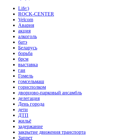
Life:)
ROCK-CENTER
Velcom
Авария
акция
алкоголь
батэ
Беларусь
борьба
брсм
выставка
гаи
Гомель
гомсельмаш
горисполком
дворцово-парковый ансамбль
делегация
День города
дети
ДТП
жильё
задержание
закрытие движения транспорта
Запрет