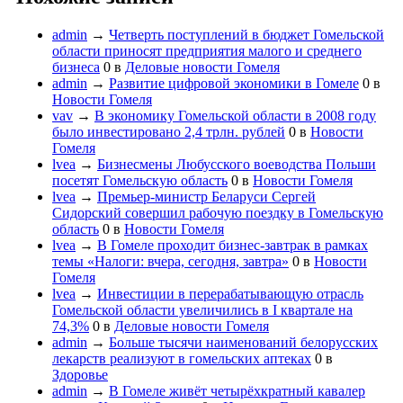
admin
→
Четверть поступлений в бюджет Гомельской
области приносят предприятия малого и среднего
бизнеса
0
в
Деловые новости Гомеля
admin
→
Развитие цифровой экономики в Гомеле
0
в
Новости Гомеля
vav
→
В экономику Гомельской области в 2008 году
было инвестировано 2,4 трлн. рублей
0
в
Новости
Гомеля
lvea
→
Бизнесмены Любусского воеводства Польши
посетят Гомельскую область
0
в
Новости Гомеля
lvea
→
Премьер-министр Беларуси Сергей
Сидорский совершил рабочую поездку в Гомельскую
область
0
в
Новости Гомеля
lvea
→
В Гомеле проходит бизнес-завтрак в рамках
темы «Налоги: вчера, сегодня, завтра»
0
в
Новости
Гомеля
lvea
→
Инвестиции в перерабатывающую отрасль
Гомельской области увеличились в I квартале на
74,3%
0
в
Деловые новости Гомеля
admin
→
Больше тысячи наименований белорусских
лекарств реализуют в гомельских аптеках
0
в
Здоровье
admin
→
В Гомеле живёт четырёхкратный кавалер