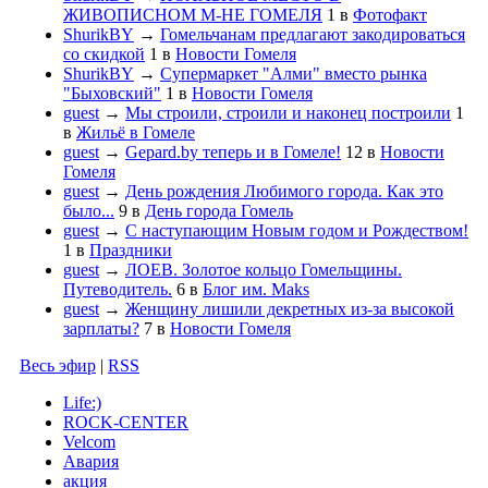
ЖИВОПИСНОМ М-НЕ ГОМЕЛЯ
1
в
Фотофакт
ShurikBY
→
Гомельчанам предлагают закодироваться
со скидкой
1
в
Новости Гомеля
ShurikBY
→
Супермаркет "Алми" вместо рынка
"Быховский"
1
в
Новости Гомеля
guest
→
Мы строили, строили и наконец построили
1
в
Жильё в Гомеле
guest
→
Gepard.by теперь и в Гомеле!
12
в
Новости
Гомеля
guest
→
День рождения Любимого города. Как это
было...
9
в
День города Гомель
guest
→
С наступающим Новым годом и Рождеством!
1
в
Праздники
guest
→
ЛОЕВ. Золотое кольцо Гомельщины.
Путеводитель.
6
в
Блог им. Maks
guest
→
Женщину лишили декретных из-за высокой
зарплаты?
7
в
Новости Гомеля
Весь эфир
|
RSS
Life:)
ROCK-CENTER
Velcom
Авария
акция