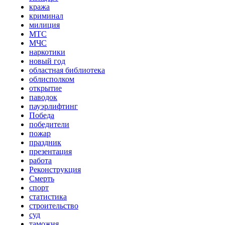
кража
криминал
милиция
МТС
МЧС
наркотики
новый год
областная библиотека
облисполком
открытие
паводок
пауэрлифтинг
Победа
победители
пожар
праздник
презентация
работа
Реконструкция
Смерть
спорт
статистика
строительство
суд
таможня