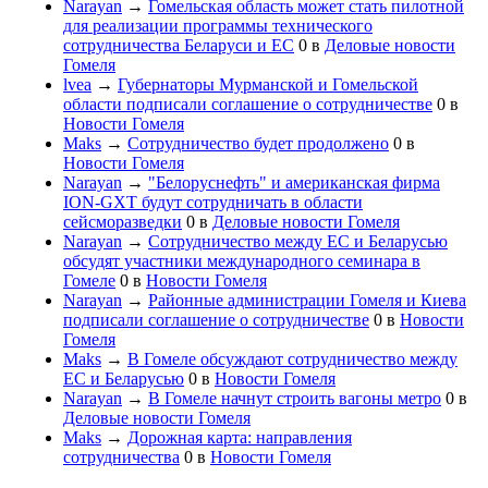
Narayan
→
Гомельская область может стать пилотной
для реализации программы технического
сотрудничества Беларуси и ЕС
0
в
Деловые новости
Гомеля
lvea
→
Губернаторы Мурманской и Гомельской
области подписали соглашение о сотрудничестве
0
в
Новости Гомеля
Maks
→
Сотрудничество будет продолжено
0
в
Новости Гомеля
Narayan
→
"Белоруснефть" и американская фирма
ION-GXT будут сотрудничать в области
сейсморазведки
0
в
Деловые новости Гомеля
Narayan
→
Сотрудничество между ЕС и Беларусью
обсудят участники международного семинара в
Гомеле
0
в
Новости Гомеля
Narayan
→
Районные администрации Гомеля и Киева
подписали соглашение о сотрудничестве
0
в
Новости
Гомеля
Maks
→
В Гомеле обсуждают сотрудничество между
ЕС и Беларусью
0
в
Новости Гомеля
Narayan
→
В Гомеле начнут строить вагоны метро
0
в
Деловые новости Гомеля
Maks
→
Дорожная карта: направления
сотрудничества
0
в
Новости Гомеля