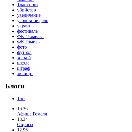
Транспорт
убийство
увеличение
уголовное дело
украина
фестиваль
ФК "Гомель"
ФК Гомель
фото
футбол
хоккей
школа
штраф
экспорт
Блоги
Топ
16.36
Афиша Гомеля
13.34
Опросы
12.96