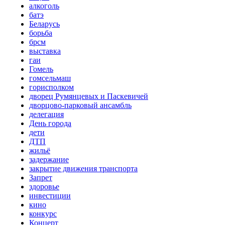
алкоголь
батэ
Беларусь
борьба
брсм
выставка
гаи
Гомель
гомсельмаш
горисполком
дворец Румянцевых и Паскевичей
дворцово-парковый ансамбль
делегация
День города
дети
ДТП
жильё
задержание
закрытие движения транспорта
Запрет
здоровье
инвестиции
кино
конкурс
Концерт